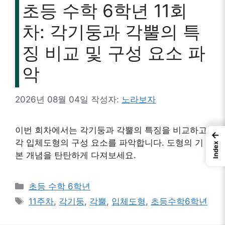
초등 수학 6학년 11회
차: 각기둥과 각뿔의 특
징 비교 및 구성 요소 파
악
2026년 08월 04일
작성자:
노라보자
이번 회차에서는 각기둥과 각뿔의 특징을 비교하고,
←
각 입체도형의 구성 요소를 파악합니다. 도형의 기
Index
본 개념을 탄탄하게 다져보세요.
카
초등 수학 6학년
테
태
11주차
,
각기둥
,
각뿔
,
입체도형
,
초등수학6학년
고
그
리