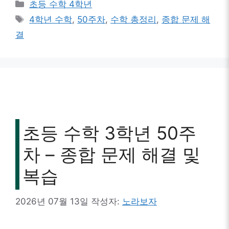
카
초등 수학 4학년
테
태
4학년 수학
,
50주차
,
수학 총정리
,
종합 문제 해
고
그
결
리
초등 수학 3학년 50주
차 – 종합 문제 해결 및
복습
2026년 07월 13일
작성자:
노라보자