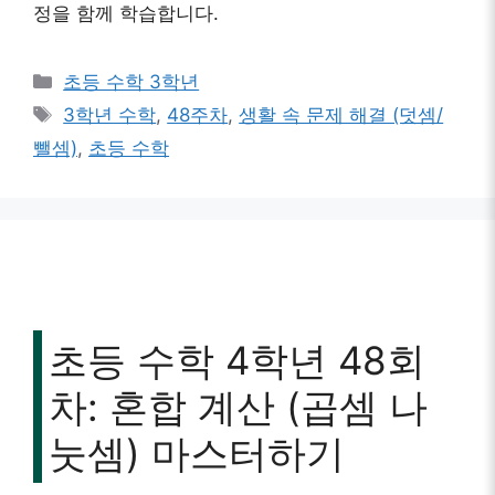
정을 함께 학습합니다.
카
초등 수학 3학년
테
태
3학년 수학
,
48주차
,
생활 속 문제 해결 (덧셈/
고
그
뺄셈)
,
초등 수학
리
초등 수학 4학년 48회
차: 혼합 계산 (곱셈 나
눗셈) 마스터하기