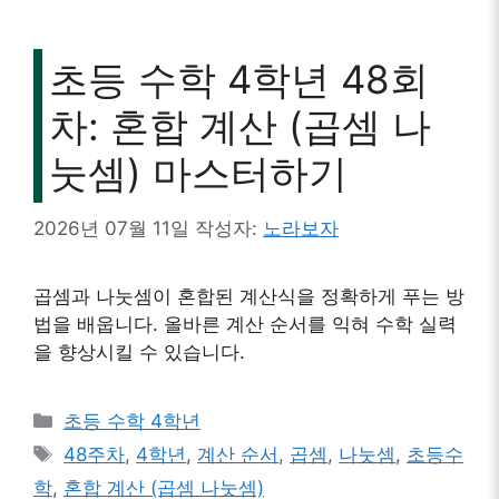
초등 수학 4학년 48회
차: 혼합 계산 (곱셈 나
눗셈) 마스터하기
2026년 07월 11일
작성자:
노라보자
곱셈과 나눗셈이 혼합된 계산식을 정확하게 푸는 방
법을 배웁니다. 올바른 계산 순서를 익혀 수학 실력
을 향상시킬 수 있습니다.
카
초등 수학 4학년
테
태
48주차
,
4학년
,
계산 순서
,
곱셈
,
나눗셈
,
초등수
고
그
학
,
혼합 계산 (곱셈 나눗셈)