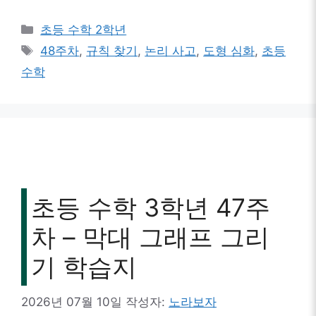
카
초등 수학 2학년
테
태
48주차
,
규칙 찾기
,
논리 사고
,
도형 심화
,
초등
고
그
수학
리
초등 수학 3학년 47주
차 – 막대 그래프 그리
기 학습지
2026년 07월 10일
작성자:
노라보자