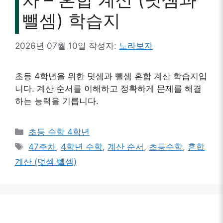
뺄셈) 학습지
2026년 07월 10일
작성자:
노라보자
초등 4학년을 위한 덧셈과 뺄셈 혼합 계산 학습지입
니다. 계산 순서를 이해하고 정확하게 문제를 해결
하는 능력을 기릅니다.
카
초등 수학 4학년
테
태
47주차
,
4학년 수학
,
계산 순서
,
초등수학
,
혼합
고
그
계산 (덧셈 뺄셈)
리