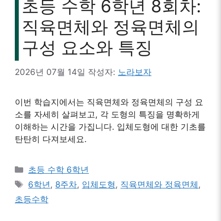
초등 수학 6학년 8회차:
직육면체와 정육면체의
구성 요소와 특징
2026년 07월 14일
작성자:
노라보자
이번 학습지에서는 직육면체와 정육면체의 구성 요
소를 자세히 살펴보고, 각 도형의 특징을 명확하게
이해하는 시간을 가집니다. 입체도형에 대한 기초를
탄탄히 다져보세요.
카
초등 수학 6학년
테
태
6학년
,
8주차
,
입체도형
,
직육면체와 정육면체
,
고
그
초등수학
리