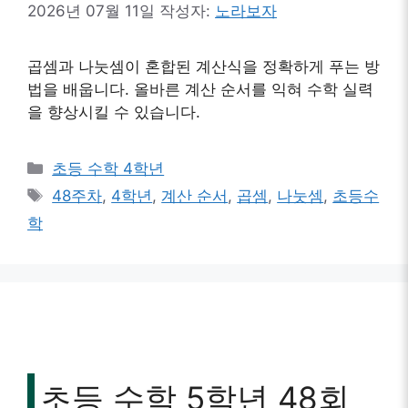
2026년 07월 11일
작성자:
노라보자
곱셈과 나눗셈이 혼합된 계산식을 정확하게 푸는 방
법을 배웁니다. 올바른 계산 순서를 익혀 수학 실력
을 향상시킬 수 있습니다.
카
초등 수학 4학년
테
태
48주차
,
4학년
,
계산 순서
,
곱셈
,
나눗셈
,
초등수
고
그
학
리
초등 수학 5학년 48회