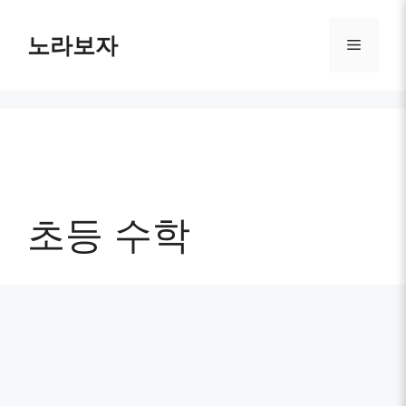
컨
텐
노라보자
메
츠
로
뉴
건
너
뛰
기
초등 수학