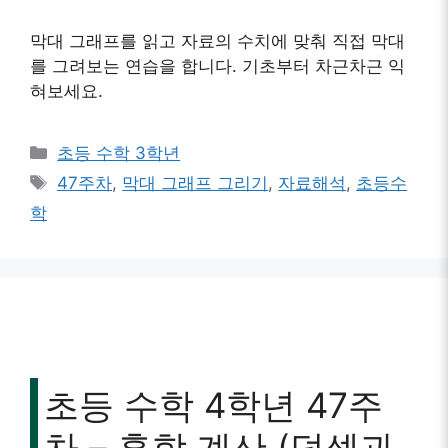
막대 그래프를 읽고 자료의 수치에 맞춰 직접 막대
를 그려보는 연습을 합니다. 기초부터 차근차근 익
혀보세요.
카
초등 수학 3학년
테
태
47주차
,
막대 그래프 그리기
,
자료해석
,
초등수
고
그
학
리
초등 수학 4학년 47주
차 – 혼합 계산 (덧셈과