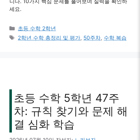
니다. 10가지 핵심 문제를 풀어보며 실력을 확인하
세요.
카
초등 수학 2학년
테
태
2학년 수학 총정리 및 평가
,
50주차
,
수학 복습
고
그
리
초등 수학 5학년 47주
차: 규칙 찾기와 문제 해
결 심화 학습
2026년 07월 10일
작성자:
노라보자