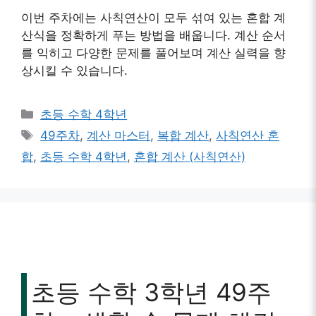
이번 주차에는 사칙연산이 모두 섞여 있는 혼합 계
산식을 정확하게 푸는 방법을 배웁니다. 계산 순서
를 익히고 다양한 문제를 풀어보며 계산 실력을 향
상시킬 수 있습니다.
카
초등 수학 4학년
테
태
49주차
,
계산 마스터
,
복합 계산
,
사칙연산 혼
고
그
합
,
초등 수학 4학년
,
혼합 계산 (사칙연산)
리
초등 수학 3학년 49주