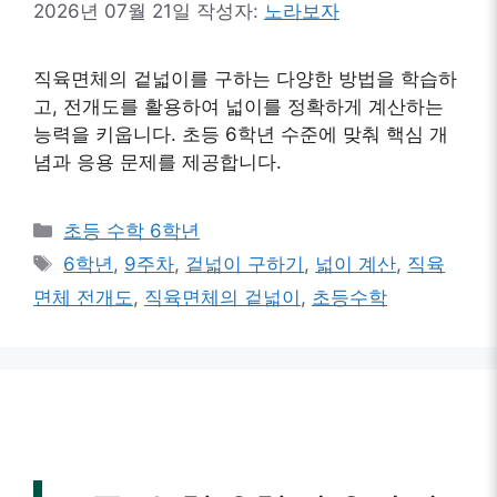
2026년 07월 21일
작성자:
노라보자
직육면체의 겉넓이를 구하는 다양한 방법을 학습하
고, 전개도를 활용하여 넓이를 정확하게 계산하는
능력을 키웁니다. 초등 6학년 수준에 맞춰 핵심 개
념과 응용 문제를 제공합니다.
카
초등 수학 6학년
테
태
6학년
,
9주차
,
겉넓이 구하기
,
넓이 계산
,
직육
고
그
면체 전개도
,
직육면체의 겉넓이
,
초등수학
리