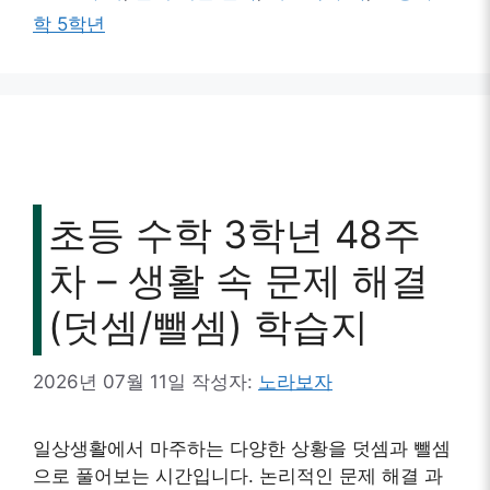
고
그
학 5학년
리
초등 수학 3학년 48주
차 – 생활 속 문제 해결
(덧셈/뺄셈) 학습지
2026년 07월 11일
작성자:
노라보자
일상생활에서 마주하는 다양한 상황을 덧셈과 뺄셈
으로 풀어보는 시간입니다. 논리적인 문제 해결 과