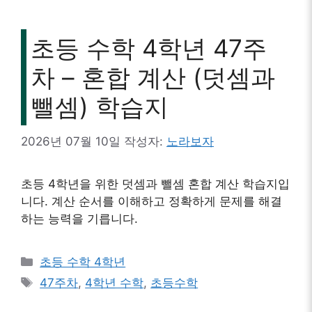
초등 수학 4학년 47주
차 – 혼합 계산 (덧셈과
뺄셈) 학습지
2026년 07월 10일
작성자:
노라보자
초등 4학년을 위한 덧셈과 뺄셈 혼합 계산 학습지입
니다. 계산 순서를 이해하고 정확하게 문제를 해결
하는 능력을 기릅니다.
카
초등 수학 4학년
테
태
47주차
,
4학년 수학
,
초등수학
고
그
리