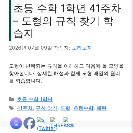
초등 수학 1학년 41주차
– 도형의 규칙 찾기 학
습지
2026년 07월 09일
작성자:
노라보자
도형이 반복되는 규칙을 이해하고 다음에 올 모양을
찾아봅니다. 상세한 해설과 함께 도형 배열의 원리
를 학습합니다.
카
초등 수학 1학년
테
태
41주차
,
규칙 찾기
,
도형
,
초등수학
,
패턴
고
그
리