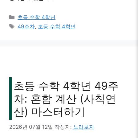
카
초등 수학 4학년
테
태
49주차
,
초등 수학 4학년
고
그
리
초등 수학 4학년 49주
차: 혼합 계산 (사칙연
산) 마스터하기
2026년 07월 12일
작성자:
노라보자