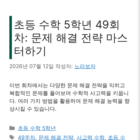
초등 수학 5학년 49회
차: 문제 해결 전략 마스
터하기
2026년 07월 12일
작성자:
노라보자
이번 회차에서는 다양한 문제 해결 전략을 익히고
복합적인 문제를 풀어보며 수학적 사고력을 키웁니
다. 여러 가지 방법을 활용하여 문제 해결 능력을 향
상시킬 수 있습니다.
카
초등 수학 5학년
테
태
49주차
,
문제 해결 전략
,
사고력 수학
,
초등 수