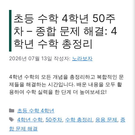
초등 수학 4학년 50주
차 – 종합 문제 해결: 4
학년 수학 총정리
2026년 07월 13일
작성자:
노라보자
4학년 수학의 모든 개념을 총정리하고 복합적인 문
제들을 해결하는 시간입니다. 배운 내용을 모두 활
용하여 수학 실력을 한 단계 더 높여보세요!
카
초등 수학 4학년
테
태
4학년 수학
,
50주차
,
수학 총정리
,
응용 문제
,
종
고
그
합 문제 해결
리