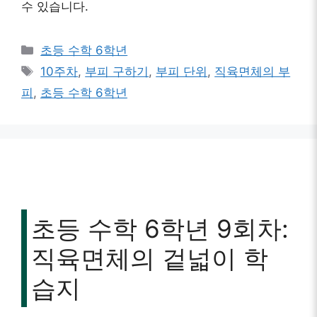
수 있습니다.
카
초등 수학 6학년
테
태
10주차
,
부피 구하기
,
부피 단위
,
직육면체의 부
고
그
피
,
초등 수학 6학년
리
초등 수학 6학년 9회차:
직육면체의 겉넓이 학
습지