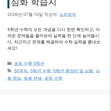
심화 학습지
2026년 07월 13일
작성자:
노라보자
5학년 수학의 모든 개념을 다시 한번 확인하고, 어
려운 문제들을 풀어보며 실력을 한 단계 높여봅시
다. 차근차근 문제를 해결하며 수학 실력을 뽐내보
세요!
카
초등 수학 5학년
테
태
50주차
,
5학년 수학
,
5학년 총정리 및 심화
,
심
고
그
화 학습
,
응용 문제
,
초등 수학
리