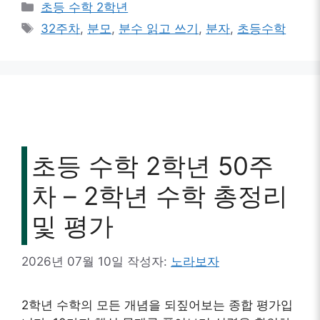
카
초등 수학 2학년
테
태
32주차
,
분모
,
분수 읽고 쓰기
,
분자
,
초등수학
고
그
리
초등 수학 2학년 50주
차 – 2학년 수학 총정리
및 평가
2026년 07월 10일
작성자:
노라보자
2학년 수학의 모든 개념을 되짚어보는 종합 평가입