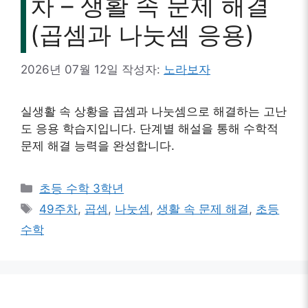
차 – 생활 속 문제 해결
(곱셈과 나눗셈 응용)
2026년 07월 12일
작성자:
노라보자
실생활 속 상황을 곱셈과 나눗셈으로 해결하는 고난
도 응용 학습지입니다. 단계별 해설을 통해 수학적
문제 해결 능력을 완성합니다.
카
초등 수학 3학년
테
태
49주차
,
곱셈
,
나눗셈
,
생활 속 문제 해결
,
초등
고
그
수학
리