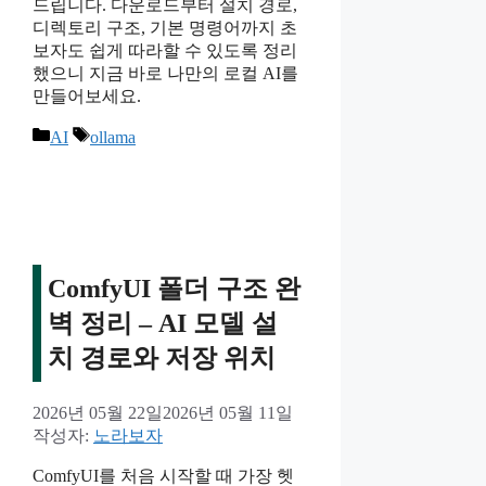
드립니다. 다운로드부터 설치 경로,
디렉토리 구조, 기본 명령어까지 초
보자도 쉽게 따라할 수 있도록 정리
했으니 지금 바로 나만의 로컬 AI를
만들어보세요.
카
태
AI
ollama
테
그
고
리
ComfyUI 폴더 구조 완
벽 정리 – AI 모델 설
치 경로와 저장 위치
2026년 05월 22일
2026년 05월 11일
작성자:
노라보자
ComfyUI를 처음 시작할 때 가장 헷