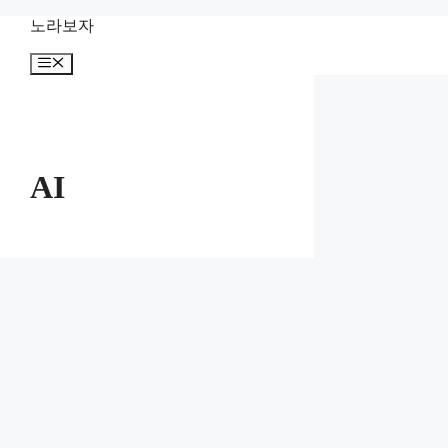
컨
노라보자
텐
메
츠
뉴
로
건
너
뛰
기
AI