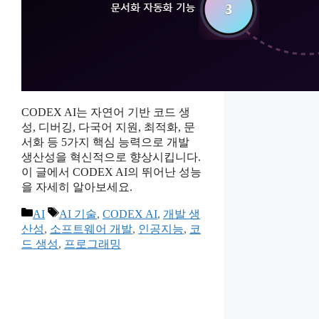
CODEX AI는 자연어 기반 코드 생
성, 디버깅, 다국어 지원, 최적화, 문
서화 등 5가지 핵심 능력으로 개발
생산성을 혁신적으로 향상시킵니다.
이 글에서 CODEX AI의 뛰어난 성능
을 자세히 알아보세요.
카
태
AI
AI 기술
,
CODEX AI
,
개발 생
테
그
산성
,
소프트웨어 개발
,
인공지능
,
코
고
드 생성
,
프로그래밍
리