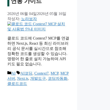
연동 가이드
2026년 06월 04일
2026년 05월 16일
작성자:
노라보자
클로드 코드에 Context7 MCP를 연결
하면 Next.js, React 등 최신 라이브러
리 공식 문서를 실시간으로 참조해
정확한 코드를 생성할 수 있습니다.
명령어 한 줄로 설치 가능하며 API
키도 필요 없습니다.
카
태
AI
AI코딩
,
Context7
,
MCP
,
MCP
테
그
서버
,
Next.js
,
개발도구
,
코딩자동화
,
고
클로드코드
리