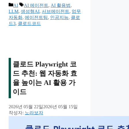
카
태
AI
AI 에이전트
,
AI 활용법
,
테
그
LLM
,
생성형AI
,
서브에이전트
,
업무
고
자동화
,
에이전트팀
,
인공지능
,
클로
리
드3
,
클로드코드
클로드 Playwright 코
드 추천: 웹 자동화 효
율 높이는 AI 활용 가
이드
2026년 05월 22일
2026년 05월 15일
작성자:
노라보자