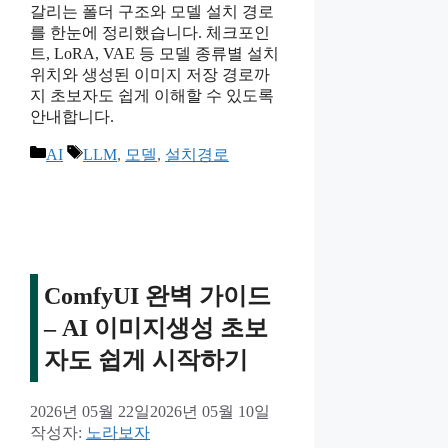
갈리는 폴더 구조와 모델 설치 경로
를 한눈에 정리했습니다. 체크포인
트, LoRA, VAE 등 모델 종류별 설치
위치와 생성된 이미지 저장 경로까
지 초보자도 쉽게 이해할 수 있도록
안내합니다.
카
태
AI
LLM
,
모델
,
설치경로
테
그
고
리
ComfyUI 완벽 가이드
– AI 이미지생성 초보
자도 쉽게 시작하기
2026년 05월 22일
2026년 05월 10일
작성자:
노라보자