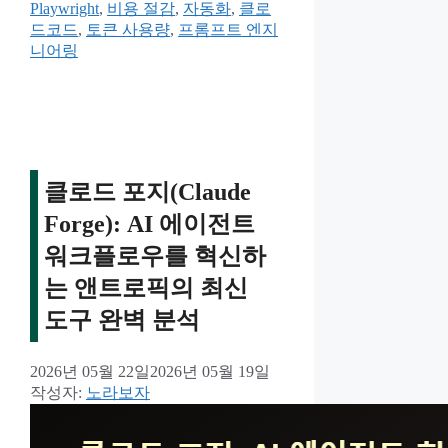
테
그
Playwright
,
비용 절감
,
자동화
,
클로
고
드코드
,
토큰 사용량
,
프롬프트 엔지
리
니어링
클로드 포지(Claude
Forge): AI 에이전트
워크플로우를 혁신하
는 앤트로픽의 최신
도구 완벽 분석
2026년 05월 22일
2026년 05월 19일
작성자:
노라보자