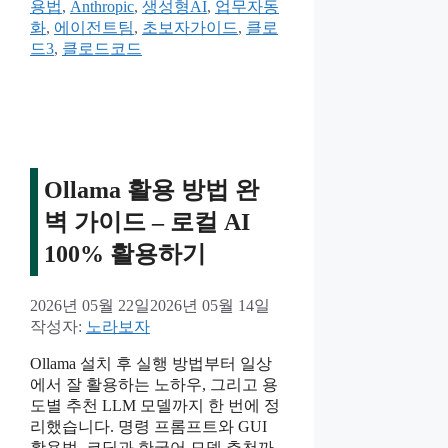
테
그
용법
,
Anthropic
,
생성형AI
,
업무자동
고
화
,
에이전트팀
,
초보자가이드
,
클로
리
드3
,
클로드코드
Ollama 활용 방법 완
벽 가이드 – 로컬 AI
100% 활용하기
2026년 05월 22일
2026년 05월 14일
작성자:
노라보자
Ollama 설치 후 실행 방법부터 일상
에서 잘 활용하는 노하우, 그리고 용
도별 추천 LLM 모델까지 한 번에 정
리했습니다. 명령 프롬프트와 GUI
활용법, 코딩과 한국어 모델 추천까