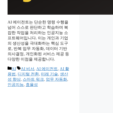
AI 에이전트는 단순한 명령 수행을
넘어 스스로 판단하고 학습하며 복
잡한 작업을 처리하는 인공지능 소
프트웨어입니다. 이는 개인과 기업
의 생산성을 극대화하는 핵심 도구
로, 반복 업무 자동화, 데이터 기반
의사결정, 개인화된 서비스 제공 등
다양한 이점을 제공합니다.
카
태
AI
AI 비서
,
AI 에이전트
,
AI 활
테
그
용법
,
디지털 전환
,
미래 기술
,
생산
고
성 향상
,
스마트 워크
,
업무 자동화
,
리
인공지능
,
효율성