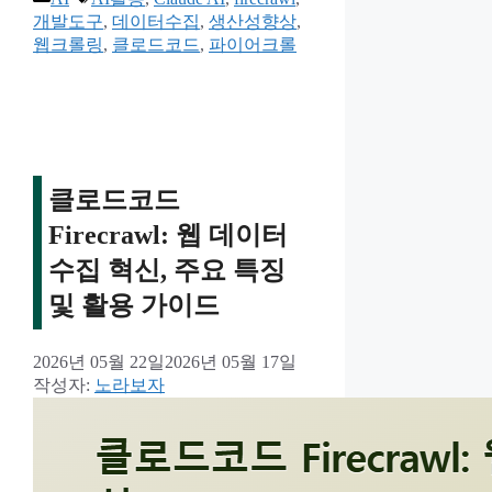
테
그
개발도구
,
데이터수집
,
생산성향상
,
고
웹크롤링
,
클로드코드
,
파이어크롤
리
클로드코드
Firecrawl: 웹 데이터
수집 혁신, 주요 특징
및 활용 가이드
2026년 05월 22일
2026년 05월 17일
작성자:
노라보자