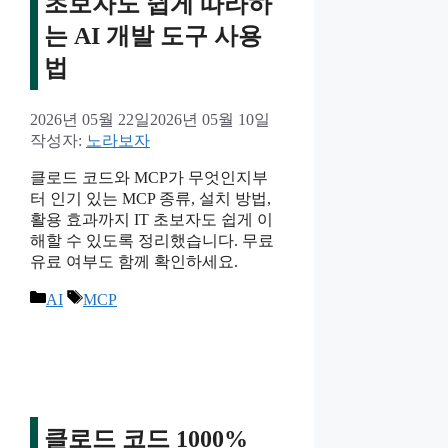
초보자도 쉽게 따라하
는 AI 개발 도구 사용
법
2026년 05월 22일
2026년 05월 10일
작성자:
노라보자
클로드 코드와 MCP가 무엇인지부
터 인기 있는 MCP 종류, 설치 방법,
활용 효과까지 IT 초보자도 쉽게 이
해할 수 있도록 정리했습니다. 무료
유료 여부도 함께 확인하세요.
카
태
AI
MCP
테
그
고
리
클로드 코드 1000%