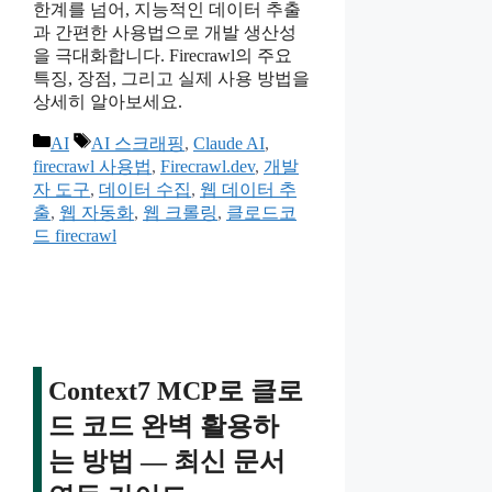
한계를 넘어, 지능적인 데이터 추출
과 간편한 사용법으로 개발 생산성
을 극대화합니다. Firecrawl의 주요
특징, 장점, 그리고 실제 사용 방법을
상세히 알아보세요.
카
태
AI
AI 스크래핑
,
Claude AI
,
테
그
firecrawl 사용법
,
Firecrawl.dev
,
개발
고
자 도구
,
데이터 수집
,
웹 데이터 추
리
출
,
웹 자동화
,
웹 크롤링
,
클로드코
드 firecrawl
Context7 MCP로 클로
드 코드 완벽 활용하
는 방법 — 최신 문서