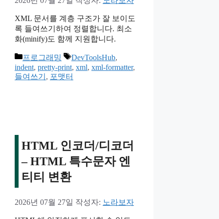
2026년 07월 27일
작성자:
노라보자
XML 문서를 계층 구조가 잘 보이도
록 들여쓰기하여 정렬합니다. 최소
화(minify)도 함께 지원합니다.
카
태
프로그래밍
DevToolsHub
,
테
그
indent
,
pretty-print
,
xml
,
xml-formatter
,
들여쓰기
,
포맷터
고
리
HTML 인코더/디코더
– HTML 특수문자 엔
티티 변환
2026년 07월 27일
작성자:
노라보자