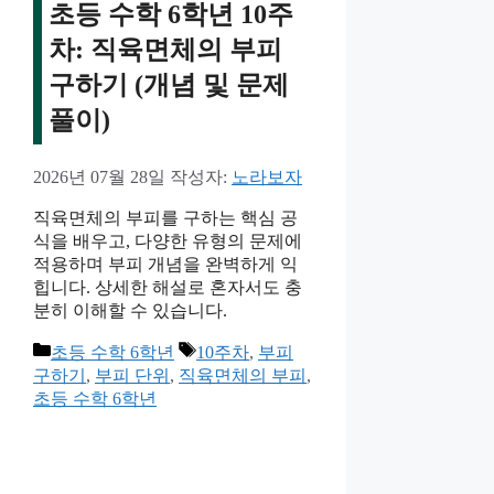
초등 수학 6학년 10주
차: 직육면체의 부피
구하기 (개념 및 문제
풀이)
2026년 07월 28일
작성자:
노라보자
직육면체의 부피를 구하는 핵심 공
식을 배우고, 다양한 유형의 문제에
적용하며 부피 개념을 완벽하게 익
힙니다. 상세한 해설로 혼자서도 충
분히 이해할 수 있습니다.
카
태
초등 수학 6학년
10주차
,
부피
테
그
구하기
,
부피 단위
,
직육면체의 부피
,
고
초등 수학 6학년
리