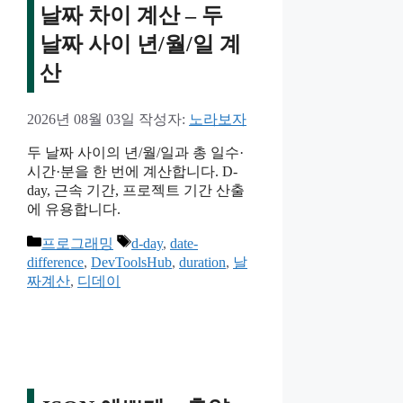
날짜 차이 계산 – 두
날짜 사이 년/월/일 계
산
2026년 08월 03일
작성자:
노라보자
두 날짜 사이의 년/월/일과 총 일수·
시간·분을 한 번에 계산합니다. D-
day, 근속 기간, 프로젝트 기간 산출
에 유용합니다.
카
태
프로그래밍
d-day
,
date-
테
그
difference
,
DevToolsHub
,
duration
,
날
고
짜계산
,
디데이
리