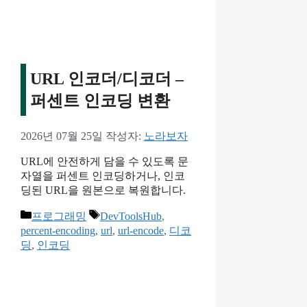
URL 인코더/디코더 –
퍼센트 인코딩 변환
2026년 07월 25일
작성자:
노라보자
URL에 안전하게 담을 수 있도록 문
자열을 퍼센트 인코딩하거나, 인코
딩된 URL을 원본으로 복원합니다.
카
태
프로그래밍
DevToolsHub
,
테
그
percent-encoding
,
url
,
url-encode
,
디코
고
딩
,
인코딩
리