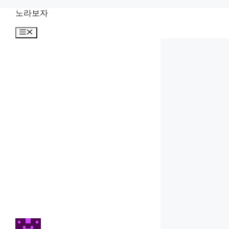
컨
노라보자
텐
메
츠
뉴
로
건
너
뛰
기