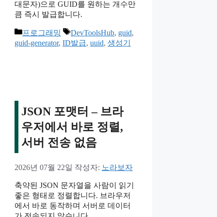
대문자)으로 GUID를 원하는 개수만
큼 즉시 발급합니다.
카
태
프로그래밍
DevToolsHub
,
guid
,
테
그
guid-generator
,
ID발급
,
uuid
,
생성기
고
리
JSON 포맷터 – 브라
우저에서 바로 정렬,
서버 전송 없음
2026년 07월 22일
작성자:
노라보자
축약된 JSON 문자열을 사람이 읽기
좋은 형태로 정렬합니다. 브라우저
에서 바로 동작하며 서버로 데이터
가 전송되지 않습니다.