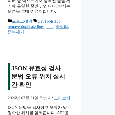
여러 줄 텍스트에서 중복된 줄을 제
거해 유일한 줄만 남깁니다. 순서는
원본을 그대로 유지합니다.
카
태
프로그래밍
DevToolsHub
,
테
그
remove-duplicate-lines
,
uniq
,
줄정리
,
고
중복제거
리
JSON 유효성 검사 –
문법 오류 위치 실시
간 확인
2026년 07월 31일
작성자:
노라보자
JSON 문법을 검사하고 오류가 있는
정확한 위치를 알려줍니다. API 응