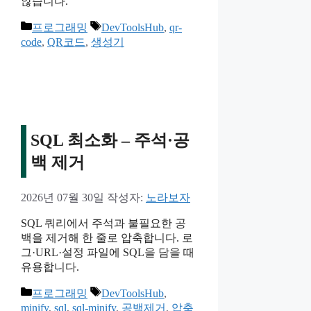
않습니다.
카
태
프로그래밍
DevToolsHub
,
qr-
테
그
code
,
QR코드
,
생성기
고
리
SQL 최소화 – 주석·공
백 제거
2026년 07월 30일
작성자:
노라보자
SQL 쿼리에서 주석과 불필요한 공
백을 제거해 한 줄로 압축합니다. 로
그·URL·설정 파일에 SQL을 담을 때
유용합니다.
카
태
프로그래밍
DevToolsHub
,
테
그
minify
,
sql
,
sql-minify
,
공백제거
,
압축