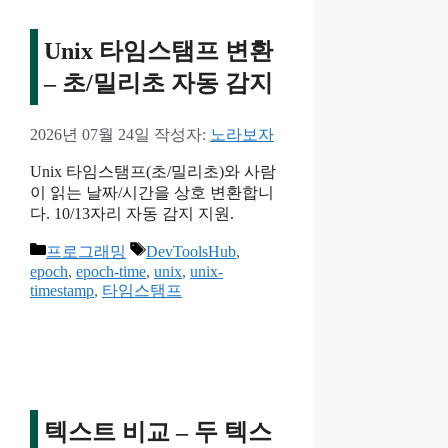
Unix 타임스탬프 변환
– 초/밀리초 자동 감지
2026년 07월 24일
작성자:
노라보자
Unix 타임스탬프(초/밀리초)와 사람
이 읽는 날짜/시간을 상호 변환합니
다. 10/13자리 자동 감지 지원.
카
태
프로그래밍
DevToolsHub
,
테
그
epoch
,
epoch-time
,
unix
,
unix-
timestamp
,
타임스탬프
고
리
텍스트 비교 – 두 텍스