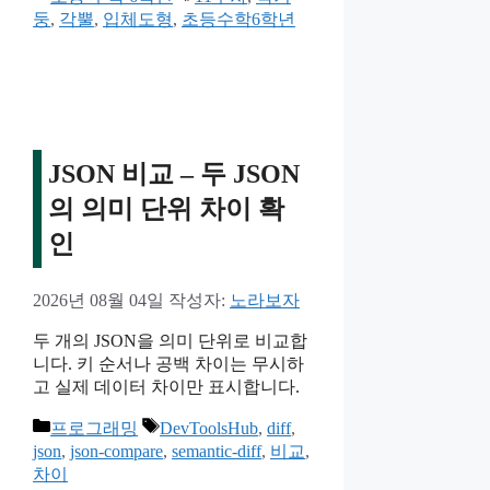
테
그
둥
,
각뿔
,
입체도형
,
초등수학6학년
고
리
JSON 비교 – 두 JSON
의 의미 단위 차이 확
인
2026년 08월 04일
작성자:
노라보자
두 개의 JSON을 의미 단위로 비교합
니다. 키 순서나 공백 차이는 무시하
고 실제 데이터 차이만 표시합니다.
카
태
프로그래밍
DevToolsHub
,
diff
,
테
그
json
,
json-compare
,
semantic-diff
,
비교
,
고
차이