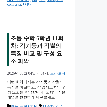
converter
,
변환
고
리
초등 수학 6학년 11회
차: 각기둥과 각뿔의
특징 비교 및 구성 요
소 파악
2026년 08월 04일
작성자:
노라보자
이번 회차에서는 각기둥과 각뿔의
특징을 비교하고, 각 입체도형의 구
성 요소를 파악합니다. 도형의 기본
개념을 탄탄하게 다져보세요.
카
태
초등 수학 6학년
11주차
,
각기