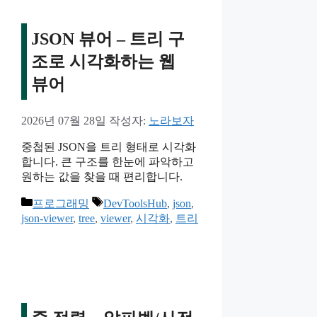
JSON 뷰어 – 트리 구
조로 시각화하는 웹
뷰어
2026년 07월 28일
작성자:
노라보자
중첩된 JSON을 트리 형태로 시각화
합니다. 큰 구조를 한눈에 파악하고
원하는 값을 찾을 때 편리합니다.
카
태
프로그래밍
DevToolsHub
,
json
,
테
그
json-viewer
,
tree
,
viewer
,
시각화
,
트리
고
리