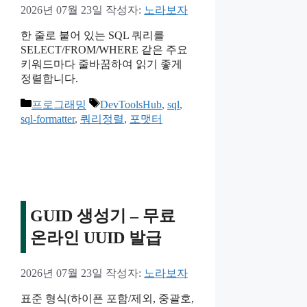
2026년 07월 23일
작성자:
노라보자
한 줄로 붙어 있는 SQL 쿼리를
SELECT/FROM/WHERE 같은 주요
키워드마다 줄바꿈하여 읽기 좋게
정렬합니다.
카
태
프로그래밍
DevToolsHub
,
sql
,
테
그
sql-formatter
,
쿼리정렬
,
포맷터
고
리
GUID 생성기 – 무료
온라인 UUID 발급
2026년 07월 23일
작성자:
노라보자
표준 형식(하이픈 포함/제외, 중괄호,