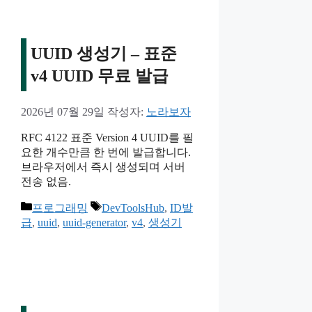
UUID 생성기 – 표준
v4 UUID 무료 발급
2026년 07월 29일
작성자:
노라보자
RFC 4122 표준 Version 4 UUID를 필
요한 개수만큼 한 번에 발급합니다.
브라우저에서 즉시 생성되며 서버
전송 없음.
카
태
프로그래밍
DevToolsHub
,
ID발
테
그
급
,
uuid
,
uuid-generator
,
v4
,
생성기
고
리