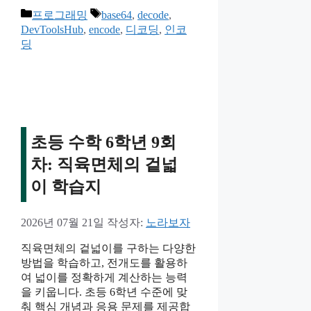
카
태
프로그래밍
base64
,
decode
,
테
그
DevToolsHub
,
encode
,
디코딩
,
인코
고
딩
리
초등 수학 6학년 9회
차: 직육면체의 겉넓
이 학습지
2026년 07월 21일
작성자:
노라보자
직육면체의 겉넓이를 구하는 다양한
방법을 학습하고, 전개도를 활용하
여 넓이를 정확하게 계산하는 능력
을 키웁니다. 초등 6학년 수준에 맞
춰 핵심 개념과 응용 문제를 제공합