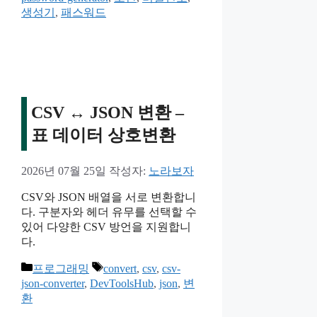
고
생성기
,
패스워드
리
CSV ↔ JSON 변환 –
표 데이터 상호변환
2026년 07월 25일
작성자:
노라보자
CSV와 JSON 배열을 서로 변환합니
다. 구분자와 헤더 유무를 선택할 수
있어 다양한 CSV 방언을 지원합니
다.
카
태
프로그래밍
convert
,
csv
,
csv-
테
그
json-converter
,
DevToolsHub
,
json
,
변
고
환
리