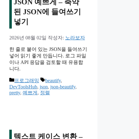
JSON 예쁘게 – 축약
된 JSON에 들여쓰기
넣기
2026년 08월 02일
작성자:
노라보자
한 줄로 붙어 있는 JSON을 들여쓰기
넣어 읽기 좋게 만듭니다. 로그 파일
이나 API 응답을 검토할 때 유용합
니다.
카
태
프로그래밍
beautify
,
테
그
DevToolsHub
,
json
,
json-beautify
,
pretty
,
예쁘게
,
정렬
고
리
텍스트 케이스 변환 –