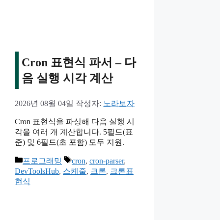
리
Cron 표현식 파서 – 다
음 실행 시각 계산
2026년 08월 04일
작성자:
노라보자
Cron 표현식을 파싱해 다음 실행 시
각을 여러 개 계산합니다. 5필드(표
준) 및 6필드(초 포함) 모두 지원.
카
태
프로그래밍
cron
,
cron-parser
,
테
그
DevToolsHub
,
스케줄
,
크론
,
크론표
고
현식
리