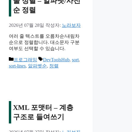
줄 정렬 – 알파벳/사전
순 정렬
2026년 07월 28일
작성자:
노라보자
여러 줄 텍스트를 오름차순/내림차
순으로 정렬합니다. 대소문자 구분
여부도 선택할 수 있습니다.
카
태
프로그래밍
DevToolsHub
,
sort
,
테
그
sort-lines
,
알파벳순
,
정렬
고
리
XML 포맷터 – 계층
구조로 들여쓰기