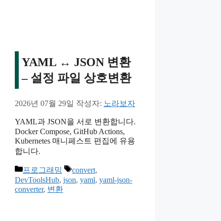
리
YAML ↔ JSON 변환
– 설정 파일 상호변환
2026년 07월 29일
작성자:
노라보자
YAML과 JSON을 서로 변환합니다.
Docker Compose, GitHub Actions,
Kubernetes 매니페스트 편집에 유용
합니다.
카
태
프로그래밍
convert
,
테
그
DevToolsHub
,
json
,
yaml
,
yaml-json-
converter
,
변환
고
리