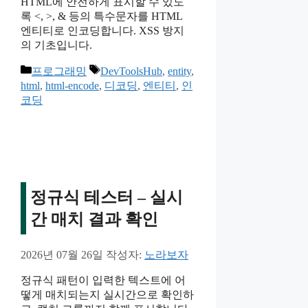
HTML에 안전하게 표시할 수 있도
록 <, >, & 등의 특수문자를 HTML
엔티티로 인코딩합니다. XSS 방지
의 기초입니다.
카
태
프로그래밍
DevToolsHub
,
entity
,
테
그
html
,
html-encode
,
디코딩
,
엔티티
,
인
고
코딩
리
정규식 테스터 – 실시
간 매치 결과 확인
2026년 07월 26일
작성자:
노라보자
정규식 패턴이 입력한 텍스트에 어
떻게 매치되는지 실시간으로 확인하