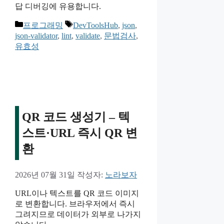
답 디버깅에 유용합니다.
카
태
프로그래밍
DevToolsHub
,
json
,
테
그
json-validator
,
lint
,
validate
,
문법검사
,
고
유효성
리
QR 코드 생성기 – 텍
스트·URL 즉시 QR 변
환
2026년 07월 31일
작성자:
노라보자
URL이나 텍스트를 QR 코드 이미지
로 변환합니다. 브라우저에서 즉시
그려지므로 데이터가 외부로 나가지