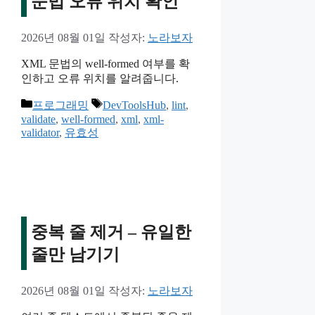
문법 오류 위치 확인
2026년 08월 01일
작성자:
노라보자
XML 문법의 well-formed 여부를 확
인하고 오류 위치를 알려줍니다.
카
태
프로그래밍
DevToolsHub
,
lint
,
테
그
validate
,
well-formed
,
xml
,
xml-
validator
,
유효성
고
리
중복 줄 제거 – 유일한
줄만 남기기
2026년 08월 01일
작성자:
노라보자