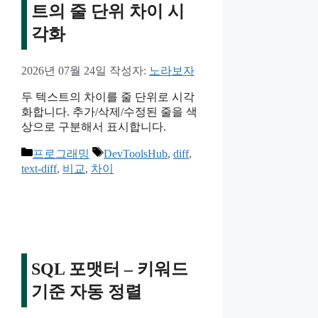
트의 줄 단위 차이 시
각화
2026년 07월 24일
작성자:
노라보자
두 텍스트의 차이를 줄 단위로 시각
화합니다. 추가/삭제/수정된 줄을 색
상으로 구분해서 표시합니다.
카
태
프로그래밍
DevToolsHub
,
diff
,
테
그
text-diff
,
비교
,
차이
고
리
SQL 포맷터 – 키워드
기준 자동 정렬