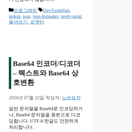
카
태
프로그래밍
DevToolsHub
,
테
그
indent
,
json
,
json-formatter
,
pretty-print
,
들여쓰기
,
포맷터
고
리
Base64 인코더/디코더
– 텍스트와 Base64 상
호변환
2026년 07월 22일
작성자:
노라보자
일반 문자열을 Base64로 인코딩하거
나, Base64 문자열을 원본으로 디코
딩합니다. UTF-8 한글도 안전하게
처리합니다.