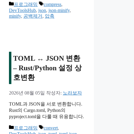
카
태
프로그래밍
compress
,
테
그
DevToolsHub
,
json
,
json-minify
,
minify
,
공백제거
,
압축
고
리
TOML ↔ JSON 변환
– Rust/Python 설정 상
호변환
2026년 08월 05일
작성자:
노라보자
TOML과 JSON을 서로 변환합니다.
Rust의 Cargo.toml, Python의
pyproject.toml을 다룰 때 유용합니다.
카
태
프로그래밍
convert
,
테
그
DevToolsHub
,
json
,
toml
,
toml-json-