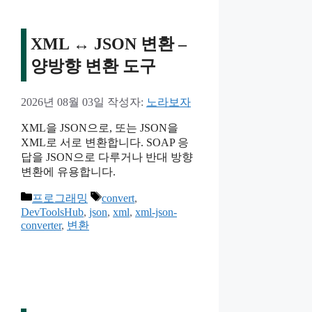
XML ↔ JSON 변환 –
양방향 변환 도구
2026년 08월 03일
작성자:
노라보자
XML을 JSON으로, 또는 JSON을
XML로 서로 변환합니다. SOAP 응
답을 JSON으로 다루거나 반대 방향
변환에 유용합니다.
카
태
프로그래밍
convert
,
테
그
DevToolsHub
,
json
,
xml
,
xml-json-
converter
,
변환
고
리