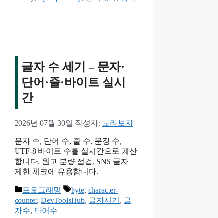
고
리
글자 수 세기 – 문자·
단어·줄·바이트 실시
간
2026년 07월 30일
작성자:
노라보자
문자 수, 단어 수, 줄 수, 문장 수,
UTF-8 바이트 수를 실시간으로 계산
합니다. 원고 분량 점검, SNS 글자
제한 체크에 유용합니다.
카
태
프로그래밍
byte
,
character-
테
그
counter
,
DevToolsHub
,
글자세기
,
글
고
자수
,
단어수