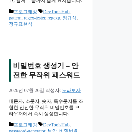
고, 캡처 그룹까지 함께 표시합니다.
카
태
프로그래밍
DevToolsHub
,
테
그
pattern
,
regex-tester
,
regexp
,
정규식
,
고
정규표현식
리
비밀번호 생성기 – 안
전한 무작위 패스워드
2026년 07월 26일
작성자:
노라보자
대문자, 소문자, 숫자, 특수문자를 조
합한 안전한 무작위 비밀번호를 브
라우저에서 즉시 생성합니다.
카
태
프로그래밍
DevToolsHub
,
테
그
password-generator
,
보안
,
비밀번호
,