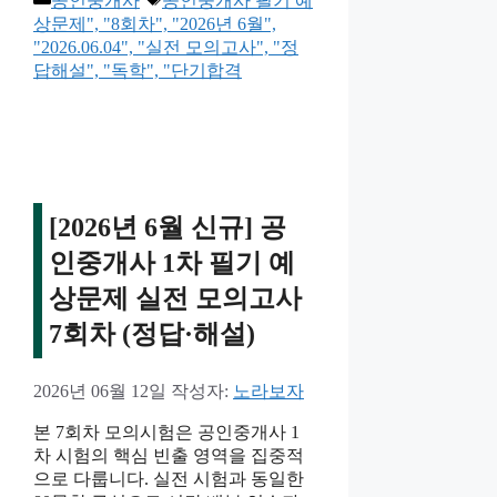
공인중개사
공인중개사 필기 예
테
그
상문제", "8회차", "2026년 6월",
고
"2026.06.04", "실전 모의고사", "정
리
답해설", "독학", "단기합격
[2026년 6월 신규] 공
인중개사 1차 필기 예
상문제 실전 모의고사
7회차 (정답·해설)
2026년 06월 12일
작성자:
노라보자
본 7회차 모의시험은 공인중개사 1
차 시험의 핵심 빈출 영역을 집중적
으로 다룹니다. 실전 시험과 동일한