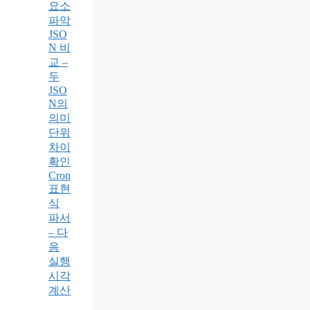
요소
파악
JSO
N 비
교 –
두
JSO
N의
의미
단위
차이
확인
Cron
표현
식
파서
– 다
음
실행
시각
계산