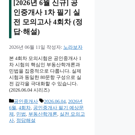
[2026년 6월 신규] 공
인중개사 1차 필기 실
전 모의고사 4회차 (정
답·해설)
2026년 06월 11일
작성자:
노라보자
본 4회차 모의시험은 공인중개사 1
차 시험의 핵심인 부동산학개론과
민법을 집중적으로 다룹니다. 실제
시험과 동일한 80문항 구성으로 실
전 감각을 극대화할 수 있습니다.
(2026.06.04 시리즈)
카
태
공인중개사
2026.06.04
,
2026년
테
그
6월
,
4회차
,
공인중개사 필기 예상문
고
제
,
민법
,
부동산학개론
,
실전 모의고
리
사
,
정답해설