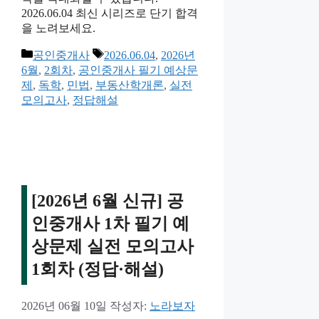
2026.06.04 최신 시리즈로 단기 합격
을 노려보세요.
카
태
공인중개사
2026.06.04
,
2026년
테
그
6월
,
2회차
,
공인중개사 필기 예상문
고
제
,
독학
,
민법
,
부동산학개론
,
실전
리
모의고사
,
정답해설
[2026년 6월 신규] 공
인중개사 1차 필기 예
상문제 실전 모의고사
1회차 (정답·해설)
2026년 06월 10일
작성자:
노라보자