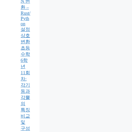
N 변
환 –
Rust/
Pyth
on
설정
상호
변환
초등
수학
6학
년
11회
차:
각기
둥과
각뿔
의
특징
비교
및
구성