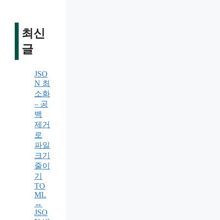
최신
글
JSO
N 최
소화
– 공
백
제거
로
파일
크기
줄이
기
TO
ML
↔
JSO