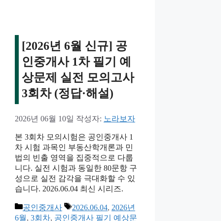
[2026년 6월 신규] 공
인중개사 1차 필기 예
상문제 실전 모의고사
3회차 (정답·해설)
2026년 06월 10일
작성자:
노라보자
본 3회차 모의시험은 공인중개사 1
차 시험 과목인 부동산학개론과 민
법의 빈출 영역을 집중적으로 다룹
니다. 실전 시험과 동일한 80문항 구
성으로 실전 감각을 극대화할 수 있
습니다. 2026.06.04 최신 시리즈.
카
태
공인중개사
2026.06.04
,
2026년
테
그
6월
,
3회차
,
공인중개사 필기 예상문