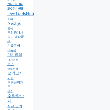
2026.06.04
2026년 6월
DevToolsHub
json
Next.js
곱셈
공인중개사
필기 예상문
제
기출유형
나눗셈
단기합격
당첨번호
로또
로또분석
모의고사
민법
부동산학개
론
분수
수학학습
지
실전 모의