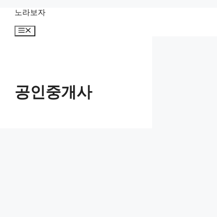
컨
노라보자
텐
메
츠
뉴
로
건
너
뛰
기
공인중개사