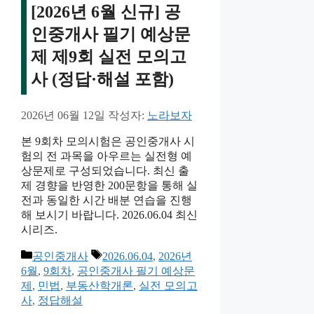
[2026년 6월 신규] 공
인중개사 필기 예상문
제 제9회 실전 모의고
사 (정답·해설 포함)
2026년 06월 12일
작성자:
노라보자
본 9회차 모의시험은 공인중개사 시
험의 전 과목을 아우르는 실전형 예
상문제로 구성되었습니다. 최신 출
제 경향을 반영한 200문항을 통해 실
전과 동일한 시간 배분 연습을 진행
해 보시기 바랍니다. 2026.06.04 최신
시리즈.
카
태
공인중개사
2026.06.04
,
2026년
테
그
6월
,
9회차
,
공인중개사 필기 예상문
고
제
,
민법
,
부동산학개론
,
실전 모의고
리
사
,
정답해설