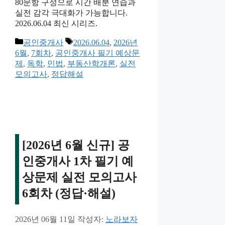
80문항 구성으로 시간 배분 연습과
실전 감각 극대화가 가능합니다.
2026.06.04 최신 시리즈.
카
태
공인중개사
2026.06.04
,
2026년
테
그
6월
,
7회차
,
공인중개사 필기 예상문
고
제
,
독학
,
민법
,
부동산학개론
,
실전
리
모의고사
,
정답해설
[2026년 6월 신규] 공
인중개사 1차 필기 예
상문제 실전 모의고사
6회차 (정답·해설)
2026년 06월 11일
작성자:
노라보자