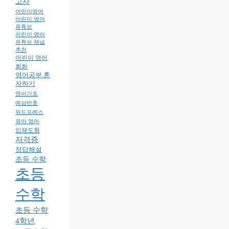
고사
어린이영어
어린이 영어
유튜브
어린이 영어
유튜브 채널
추천
어린이 영어
회화
영어공부 혼
자하기
영어기초
예상번호
워드프레스
유아 영어
입체도형
자격증
정답해설
초등 수학
초등
수학
초등 수학
4학년