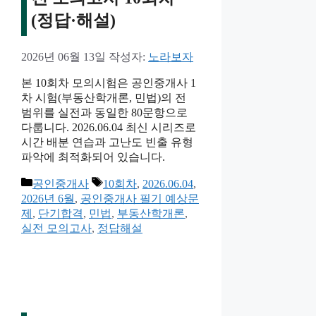
(정답·해설)
2026년 06월 13일
작성자:
노라보자
본 10회차 모의시험은 공인중개사 1
차 시험(부동산학개론, 민법)의 전
범위를 실전과 동일한 80문항으로
다룹니다. 2026.06.04 최신 시리즈로
시간 배분 연습과 고난도 빈출 유형
파악에 최적화되어 있습니다.
카
태
공인중개사
10회차
,
2026.06.04
,
테
그
2026년 6월
,
공인중개사 필기 예상문
고
제
,
단기합격
,
민법
,
부동산학개론
,
리
실전 모의고사
,
정답해설