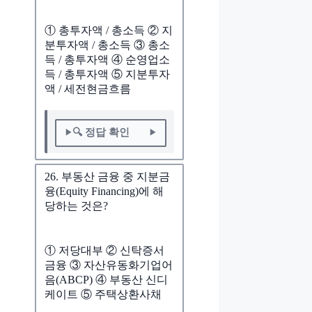
① 총투자액 / 총소득 ② 지
분투자액 / 총소득 ③ 총소
득 / 총투자액 ④ 순영업소
득 / 총투자액 ⑤ 지분투자
액 / 세전현금흐름
🔍 정답 확인
26. 부동산 금융 중 지분금
융(Equity Financing)에 해
당하는 것은?
① 저당대부 ② 신탁증서
금융 ③ 자산유동화기업어
음(ABCP) ④ 부동산 신디
케이트 ⑤ 주택상환사채