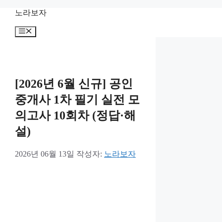
컨
노라보자
텐
메
츠
뉴
로
건
너
뛰
[2026년 6월 신규] 공인
기
중개사 1차 필기 실전 모
의고사 10회차 (정답·해
설)
2026년 06월 13일
작성자:
노라보자