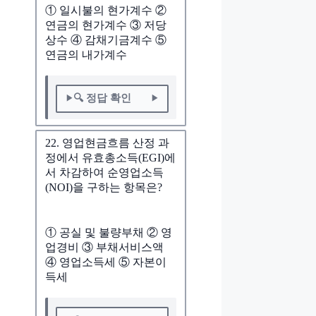
① 일시불의 현가계수 ②
연금의 현가계수 ③ 저당
상수 ④ 감채기금계수 ⑤
연금의 내가계수
🔍 정답 확인
22. 영업현금흐름 산정 과
정에서 유효총소득(EGI)에
서 차감하여 순영업소득
(NOI)을 구하는 항목은?
① 공실 및 불량부채 ② 영
업경비 ③ 부채서비스액
④ 영업소득세 ⑤ 자본이
득세