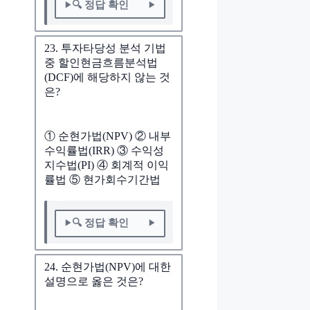
🔍 정답 확인
23. 투자타당성 분석 기법
중 할인현금흐름분석법
(DCF)에 해당하지 않는 것
은?
① 순현가법(NPV) ② 내부
수익률법(IRR) ③ 수익성
지수법(PI) ④ 회계적 이익
률법 ⑤ 현가회수기간법
🔍 정답 확인
24. 순현가법(NPV)에 대한
설명으로 옳은 것은?