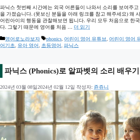
파닉스 첫번째 시간에는 외국 어른들이 나와서 소리를 보여주고 
을 가졌습니다. (못보신 분들을 아래 링크를 참고 해주세요) 왜
어린아이의 행동을 관찰해보면 됩니다. 우리 모두 처음으로 한
다. 그렇기 때문에 영어를 처음 …
더 읽기
카
태
영어로노라보자
phonics
,
어린이 영어 유튜브
,
어린이 영어 
테
그
어기초
,
유아 영어
,
초등영어
,
파닉스
고
리
파닉스 (Phonics)로 알파벳의 소리 배우기
2024년 03월 08일
2024년 02월 12일
작성자:
쥰쥬니