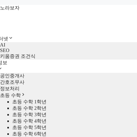
컨
노라보자
텐
츠
로
건
인터넷
너
AI
뛰
SEO
기
키움증권 조건식
정보
공인중개사
간호조무사
정보처리
초등 수학
초등 수학 1학년
초등 수학 2학년
초등 수학 3학년
초등 수학 4학년
초등 수학 5학년
초등 수학 6학년