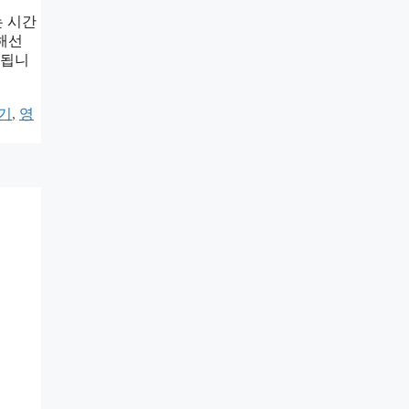
는 시간
해선
 됩니
기
,
영