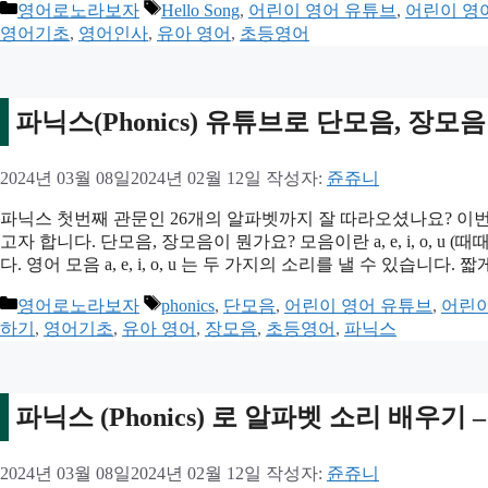
카
태
영어로노라보자
Hello Song
,
어린이 영어 유튜브
,
어린이 영
테
그
영어기초
,
영어인사
,
유아 영어
,
초등영어
고
리
파닉스(Phonics) 유튜브로 단모음, 장모음 배우기 
2024년 03월 08일
2024년 02월 12일
작성자:
쥰쥬니
파닉스 첫번째 관문인 26개의 알파벳까지 잘 따라오셨나요? 이번 포스팅에
고자 합니다. 단모음, 장모음이 뭔가요? 모음이란 a, e, i, o, u
다. 영어 모음 a, e, i, o, u 는 두 가지의 소리를 낼 수 있습니다
카
태
영어로노라보자
phonics
,
단모음
,
어린이 영어 유튜브
,
어린이
테
그
하기
,
영어기초
,
유아 영어
,
장모음
,
초등영어
,
파닉스
고
리
파닉스 (Phonics) 로 알파벳 소리 배우기
2024년 03월 08일
2024년 02월 12일
작성자:
쥰쥬니