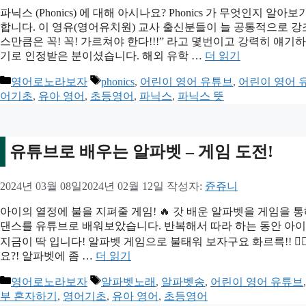
파닉스 (Phonics) 에 대해 아시나요? Phonics 가 무엇인
합니다. 이 영유(영어유치원) 교사 출신분들이 늘 공통적으로 강조하
스만큼은 꼭! 꼭! 가르쳐야 한다!!!” 라고 몇번이고 강력히 
기로 인정받은 분이셨습니다. 해외 유학 …
더 읽기
카
태
영어로노라보자
phonics
,
어린이 영어 유튜브
,
어린이 영어 
테
그
어기초
,
유아 영어
,
초등영어
,
파닉스
,
파닉스 뜻
고
리
유튜브로 배우는 알파벳 – 게임 도전!
2024년 03월 08일
2024년 02월 12일
작성자:
쥰쥬니
아이의 열정에 불을 지펴줄 게임! 🔥 갓 배운 알파벳을 게임을
댄스를 유튜브로 배워보았습니다. 반복해서 따라 하는 동안 아이
지금이 딱 입니다! 알파벳 게임으로 불태워 보자구요 화르륵!! ❤
요?! 알파벳에 좀 …
더 읽기
카
태
영어로노라보자
알파벳노래
,
알파벳송
,
어린이 영어 유튜브
테
그
부 혼자하기
,
영어기초
,
유아 영어
,
초등영어