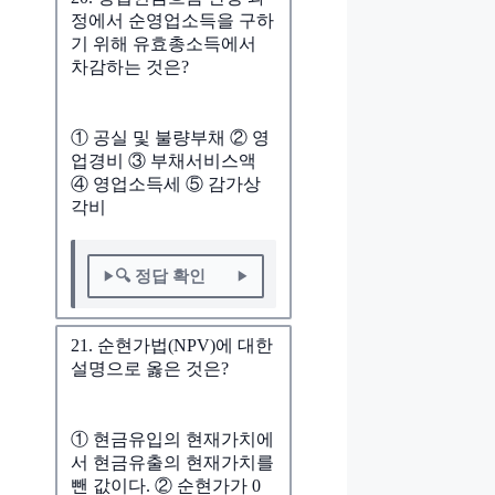
정에서 순영업소득을 구하
기 위해 유효총소득에서
차감하는 것은?
① 공실 및 불량부채 ② 영
업경비 ③ 부채서비스액
④ 영업소득세 ⑤ 감가상
각비
🔍 정답 확인
21. 순현가법(NPV)에 대한
설명으로 옳은 것은?
① 현금유입의 현재가치에
서 현금유출의 현재가치를
뺀 값이다. ② 순현가가 0