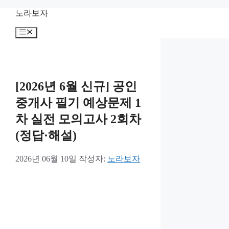
컨
노라보자
텐
메
츠
뉴
로
건
너
뛰
[2026년 6월 신규] 공인
기
중개사 필기 예상문제 1
차 실전 모의고사 2회차
(정답·해설)
2026년 06월 10일
작성자:
노라보자