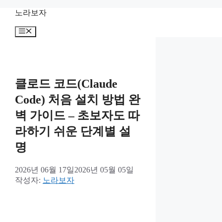
컨
노라보자
텐
메
츠
뉴
로
건
너
뛰
클로드 코드(Claude
기
Code) 처음 설치 방법 완
벽 가이드 – 초보자도 따
라하기 쉬운 단계별 설
명
2026년 06월 17일
2026년 05월 05일
작성자:
노라보자