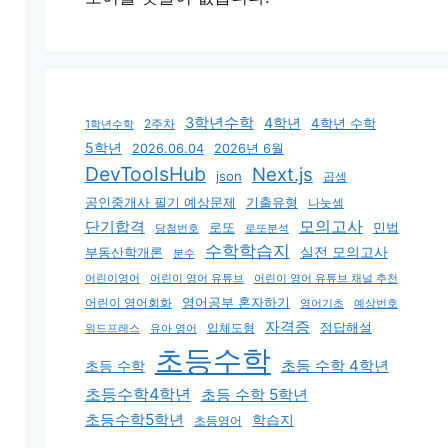
3학년수학
4학년
4학년 수학
2주차
1학년수학
5학년
2026.06.04
2026년 6월
DevToolsHub
Next.js
json
곱셈
기출유형
공인중개사 필기 예상문제
나눗셈
모의고사
단기합격
로또
민법
당첨번호
로또분석
수학학습지
실전 모의고사
부동산학개론
분수
어린이영어
어린이 영어 유튜브
어린이 영어 유튜브 채널 추천
어린이 영어회화
영어공부 혼자하기
영어기초
예상번호
자격증
입체도형
정답해설
유아 영어
워드프레스
초등수학
초등 수학 4학년
초등 수학
초등수학4학년
초등 수학 5학년
초등수학5학년
학습지
초등영어