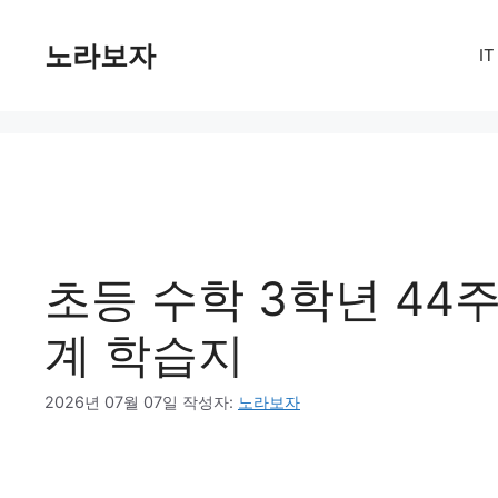
컨
텐
노라보자
I
츠
로
건
너
뛰
기
초등 수학 3학년 44주
계 학습지
2026년 07월 07일
작성자:
노라보자