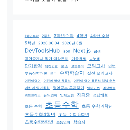
3학년수학
4학년
4학년 수학
2주차
1학년수학
5학년
2026.06.04
2026년 6월
DevToolsHub
Next.js
json
곱셈
기출유형
공인중개사 필기 예상문제
나눗셈
모의고사
단기합격
로또
민법
당첨번호
로또분석
수학학습지
실전 모의고사
부동산학개론
분수
어린이영어
어린이 영어 유튜브
어린이 영어 유튜브 채널 추천
어린이 영어회화
영어공부 혼자하기
영어기초
예상번호
자격증
입체도형
정답해설
유아 영어
워드프레스
초등수학
초등 수학 4학년
초등 수학
초등수학4학년
초등 수학 5학년
초등수학5학년
학습지
초등영어