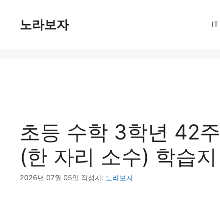
컨
텐
노라보자
I
츠
로
건
너
뛰
기
초등 수학 3학년 42주
(한 자리 소수) 학습지
2026년 07월 05일
작성자:
노라보자