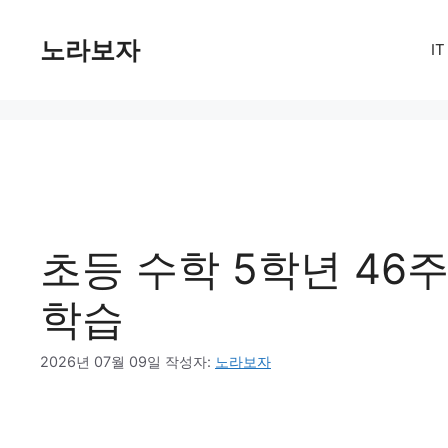
컨
텐
노라보자
I
츠
로
건
너
뛰
기
초등 수학 5학년 46
학습
2026년 07월 09일
작성자:
노라보자