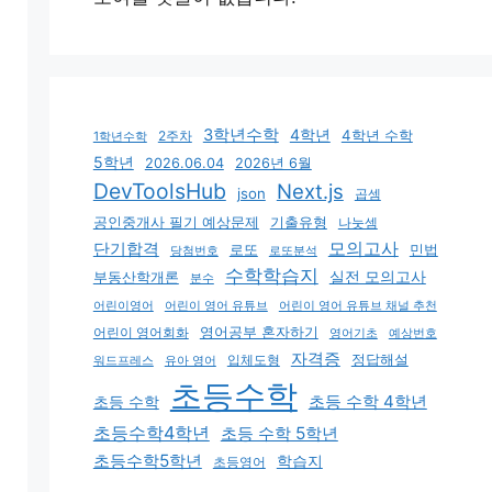
3학년수학
4학년
4학년 수학
2주차
1학년수학
5학년
2026.06.04
2026년 6월
DevToolsHub
Next.js
json
곱셈
기출유형
공인중개사 필기 예상문제
나눗셈
모의고사
단기합격
로또
민법
당첨번호
로또분석
수학학습지
실전 모의고사
부동산학개론
분수
어린이영어
어린이 영어 유튜브
어린이 영어 유튜브 채널 추천
어린이 영어회화
영어공부 혼자하기
영어기초
예상번호
자격증
입체도형
정답해설
유아 영어
워드프레스
초등수학
초등 수학 4학년
초등 수학
초등수학4학년
초등 수학 5학년
초등수학5학년
학습지
초등영어