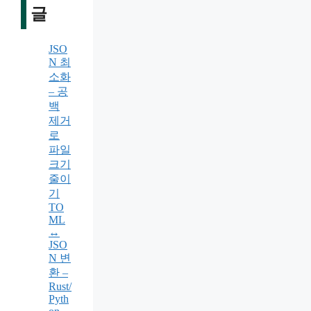
글
JSO
N 최
소화
– 공
백
제거
로
파일
크기
줄이
기
TO
ML
↔
JSO
N 변
환 –
Rust/
Pyth