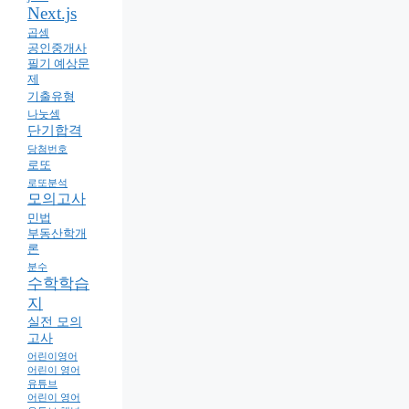
Next.js
곱셈
공인중개사
필기 예상문
제
기출유형
나눗셈
단기합격
당첨번호
로또
로또분석
모의고사
민법
부동산학개
론
분수
수학학습
지
실전 모의
고사
어린이영어
어린이 영어
유튜브
어린이 영어