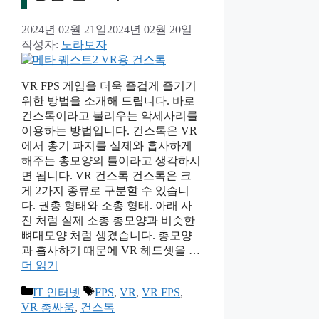
2024년 02월 21일
2024년 02월 20일
작성자:
노라보자
VR FPS 게임을 더욱 즐겁게 즐기기
위한 방법을 소개해 드립니다. 바로
건스톡이라고 불리우는 악세사리를
이용하는 방법입니다. 건스톡은 VR
에서 총기 파지를 실제와 흡사하게
해주는 총모양의 틀이라고 생각하시
면 됩니다. VR 건스톡 건스톡은 크
게 2가지 종류로 구분할 수 있습니
다. 권총 형태와 소총 형태. 아래 사
진 처럼 실제 소총 총모양과 비슷한
뼈대모양 처럼 생겼습니다. 총모양
과 흡사하기 때문에 VR 헤드셋을 …
더 읽기
카
태
IT 인터넷
FPS
,
VR
,
VR FPS
,
테
그
VR 총싸움
,
건스톡