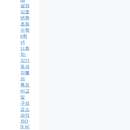
on
설정
상호
변환
초등
수학
6학
년
11회
차:
각기
둥과
각뿔
의
특징
비교
및
구성
요소
파악
JSO
N 비