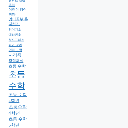
유튜브 채널
추천
어린이 영어
회화
영어공부 혼
자하기
영어기초
예상번호
워드프레스
유아 영어
입체도형
자격증
정답해설
초등 수학
초등
수학
초등 수학
4학년
초등수학
4학년
초등 수학
5학년