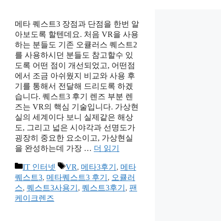
메타 퀘스트3 장점과 단점을 한번 알
아보도록 할텐데요. 처음 VR을 사용
하는 분들도 기존 오큘러스 퀘스트2
를 사용하시던 분들도 참고할수 있
도록 어떤 점이 개선되었고, 어떤점
에서 조금 아쉬웠지 비교와 사용 후
기를 통해서 전달해 드리도록 하겠
습니다. 퀘스트3 후기 렌즈 부분 렌
즈는 VR의 핵심 기술입니다. 가상현
실의 세계이다 보니 실제같은 해상
도, 그리고 넓은 시야각과 선명도가
굉장히 중요한 요소이고, 가상현실
을 완성하는데 가장 …
더 읽기
카
태
IT 인터넷
VR
,
메타3후기
,
메타
테
그
퀘스트3
,
메타퀘스트3 후기
,
오큘러
고
스
,
퀘스트3사용기
,
퀘스트3후기
,
팬
리
케이크렌즈