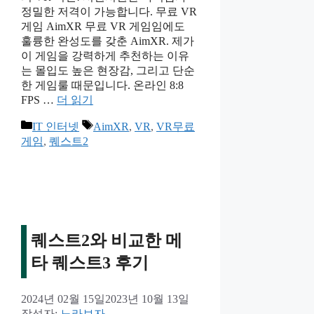
정밀한 저격이 가능합니다. 무료 VR
게임 AimXR 무료 VR 게임임에도
훌륭한 완성도를 갖춘 AimXR. 제가
이 게임을 강력하게 추천하는 이유
는 몰입도 높은 현장감, 그리고 단순
한 게임룰 때문입니다. 온라인 8:8
FPS …
더 읽기
카
태
IT 인터넷
AimXR
,
VR
,
VR무료
테
그
게임
,
퀘스트2
고
리
퀘스트2와 비교한 메
타 퀘스트3 후기
2024년 02월 15일
2023년 10월 13일
작성자:
노라보자