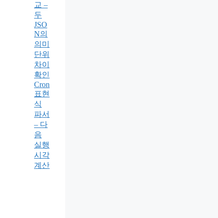
교 –
두
JSO
N의
의미
단위
차이
확인
Cron
표현
식
파서
– 다
음
실행
시각
계산