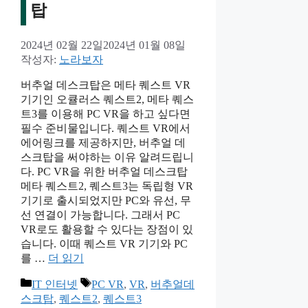
탑
2024년 02월 22일
2024년 01월 08일
작성자:
노라보자
버추얼 데스크탑은 메타 퀘스트 VR
기기인 오큘러스 퀘스트2, 메타 퀘스
트3를 이용해 PC VR을 하고 싶다면
필수 준비물입니다. 퀘스트 VR에서
에어링크를 제공하지만, 버추얼 데
스크탑을 써야하는 이유 알려드립니
다. PC VR을 위한 버추얼 데스크탑
메타 퀘스트2, 퀘스트3는 독립형 VR
기기로 출시되었지만 PC와 유선, 무
선 연결이 가능합니다. 그래서 PC
VR로도 활용할 수 있다는 장점이 있
습니다. 이때 퀘스트 VR 기기와 PC
를 …
더 읽기
카
태
IT 인터넷
PC VR
,
VR
,
버추얼데
테
그
스크탑
,
퀘스트2
,
퀘스트3