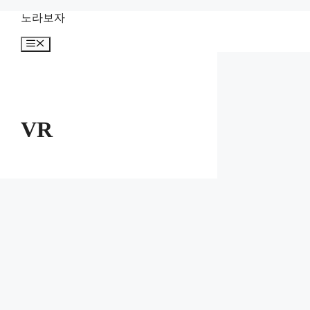
컨
노라보자
텐
메
츠
뉴
로
건
너
뛰
기
VR