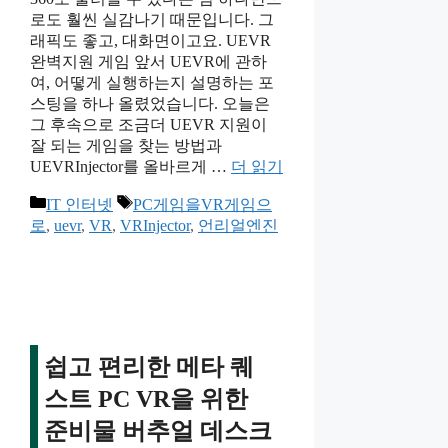
로도 훨씬 실감나기 때문입니다. 그
래픽도 좋고, 대화면이고요. UEVR
완벽지원 게임 앞서 UEVR에 관하
여, 어떻게 실행하는지 설명하는 포
스팅을 하나 올렸었습니다. 오늘은
그 후속으로 조금더 UEVR 지원이
잘 되는 게임을 찾는 방법과
UEVRInjector를 올바르게 …
더 읽기
카
태
IT 인터넷
PC게임을VR게임으
테
그
로
,
uevr
,
VR
,
VRInjector
,
언리얼엔진
고
리
쉽고 편리한 메타 퀘
스트 PC VR을 위한
준비물 버추얼 데스크