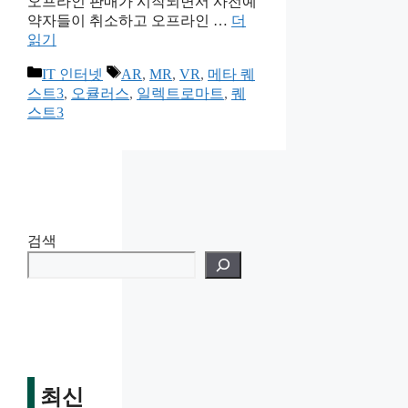
오프라인 판매가 시작되면서 사전예
약자들이 취소하고 오프라인 …
더
읽기
카
태
IT 인터넷
AR
,
MR
,
VR
,
메타 퀘
테
그
스트3
,
오큘러스
,
일렉트로마트
,
퀘
고
스트3
리
검색
최신