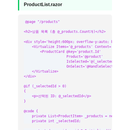
ProductList.razor
@page "/products"

<h2>상품 목록 (총 @_products.Count개)</h2>

<div style='height:600px; overflow-y:auto; border:1p
    <Virtualize Items='@_products' Context='product' 
        <ProductCard @key='product.Id'

                     Product='@product'

                     IsSelected='@(_selectedId == pro
                     OnSelect='@HandleSelect' />

    </Virtualize>

</div>

@if (_selectedId > 0)

{

    <p>선택된 ID: @_selectedId</p>

}

@code {

    private List<ProductItem> _products = new();

    private int _selectedId;
