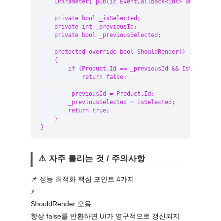
    [Parameter] public EventCallback<int> OnSelect { 
    private bool _isSelected;

    private int _previousId;

    private bool _previousSelected;

    protected override bool ShouldRender()

    {

        if (Product.Id == _previousId && IsSelected =
            return false;

        _previousId = Product.Id;

        _previousSelected = IsSelected;

        return true;

    }

}
⚠️ 자주 틀리는 것 / 주의사항
📌 성능 최적화 핵심 포인트 4가지
⚡
ShouldRender 오용
항상 false를 반환하면 UI가 영구적으로 갱신되지