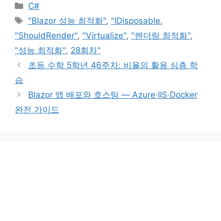
카
C#
테
태
"Blazor 성능 최적화"
,
"IDisposable
,
고
그
"ShouldRender"
,
"Virtualize"
,
"렌더링 최적화"
,
리
"성능 최적화"
,
28회차"
초등 수학 5학년 46주차: 비율의 활용 심층 학
습
Blazor 앱 배포와 호스팅 — Azure·IIS·Docker
완전 가이드