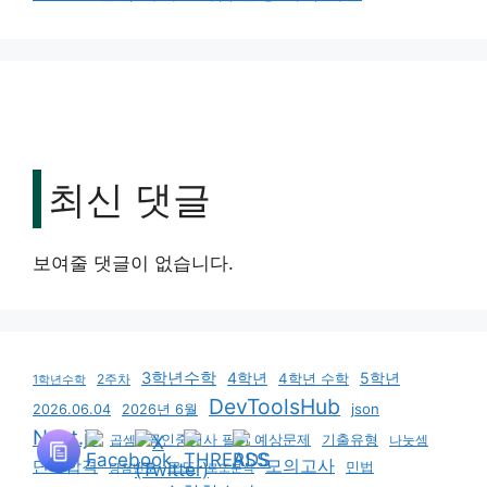
최신 댓글
보여줄 댓글이 없습니다.
3학년수학
4학년
5학년
4학년 수학
2주차
1학년수학
DevToolsHub
json
2026.06.04
2026년 6월
Next.js
기출유형
곱셈
공인중개사 필기 예상문제
나눗셈
모의고사
단기합격
로또
민법
당첨번호
로또분석