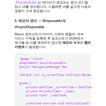
는 데이터가 로딩되는 동안 표시할
Placeholder
임시 UI를 정의합니다. 스켈레톤 UI를 넣으면 사용자
경험이 크게 향상됩니다.
5. 메모리 관리 — IDisposable과
IAsyncDisposable
Blazor 컴포넌트가 타이머, 이벤트 핸들러, 외부
서비스 구독을 등록한 후 컴포넌트가 DOM에서
제거될 때 이를 해제하지 않으면
메모리 누수
와
좀비
이벤트
가 발생합니다.
@page "/clock"

@implements IAsyncDisposable

@inject NavigationManager Nav

<h3>현재 시각: @_currentTime.ToString("HH:mm:ss")</h3>
@code {

    private DateTime _currentTime = DateTime.Now;

    private PeriodicTimer? _timer;

    private Task? _timerTask;

    protected override void OnInitialized()
