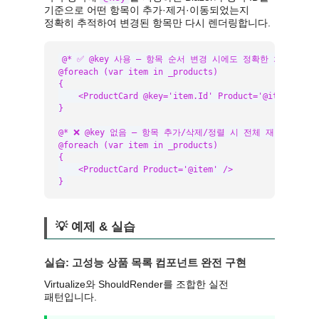
기준으로 어떤 항목이 추가·제거·이동되었는지
정확히 추적하여 변경된 항목만 다시 렌더링합니다.
@* ✅ @key 사용 — 항목 순서 변경 시에도 정확한 차분 업데이트
@foreach (var item in _products)

{

    <ProductCard @key='item.Id' Product='@item' />

}

@* ❌ @key 없음 — 항목 추가/삭제/정렬 시 전체 재렌더링 발생 
@foreach (var item in _products)

{

    <ProductCard Product='@item' />

}
💡 예제 & 실습
실습: 고성능 상품 목록 컴포넌트 완전 구현
Virtualize와 ShouldRender를 조합한 실전
패턴입니다.