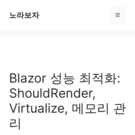
컨
텐
노라보자
메
츠
로
뉴
건
너
뛰
기
Blazor 성능 최적화:
ShouldRender,
Virtualize, 메모리 관
리