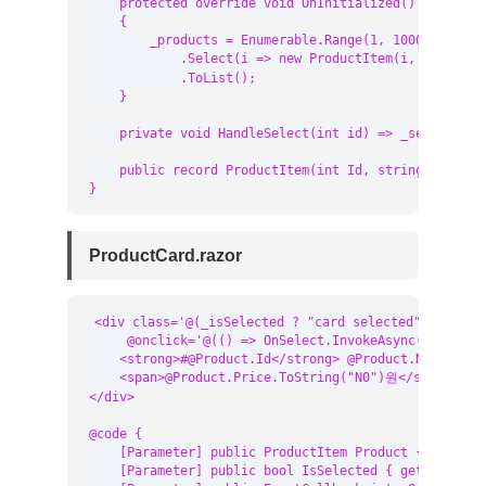
    protected override void OnInitialized()

    {

        _products = Enumerable.Range(1, 10000)

            .Select(i => new ProductItem(i, $"상품 {i
            .ToList();

    }

    private void HandleSelect(int id) => _selectedId 
    public record ProductItem(int Id, string Name, de
}
ProductCard.razor
<div class='@(_isSelected ? "card selected" : "card"
     @onclick='@(() => OnSelect.InvokeAsync(Product.I
    <strong>#@Product.Id</strong> @Product.Name

    <span>@Product.Price.ToString("N0")원</span>

</div>

@code {

    [Parameter] public ProductItem Product { get; set
    [Parameter] public bool IsSelected { get; set; }
