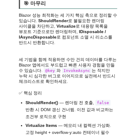
🎯 마무리
Blazor 성능 최적화는 세 가지 핵심 축으로 정리할 수
있습니다.
ShouldRender
로 불필요한 렌더링
사이클을 차단하고,
Virtualize
로 대용량 목록을
뷰포트 기준으로만 렌더링하며,
IDisposable /
IAsyncDisposable
로 컴포넌트 소멸 시 리소스를
반드시 반환합니다.
세 기법을 함께 적용하면 수만 건의 데이터를 다루는
Blazor 앱에서도 부드럽고 빠른 사용자 경험을 만들
수 있습니다.
와
는 작지만
@key
InvokeAsync
누락 시 심각한 버그로 이어지므로 실전에서 반드시
체크리스트로 확인하세요.
✅ 핵심 정리
ShouldRender()
— 렌더링 전 호출,
false
반환 시 DOM 갱신 건너뜀. 이전 값과 비교하는
조건부 로직으로 구현
Virtualize Items
— 메모리 내 컬렉션 가상화.
고정 height + overflow-y:auto 컨테이너 필수