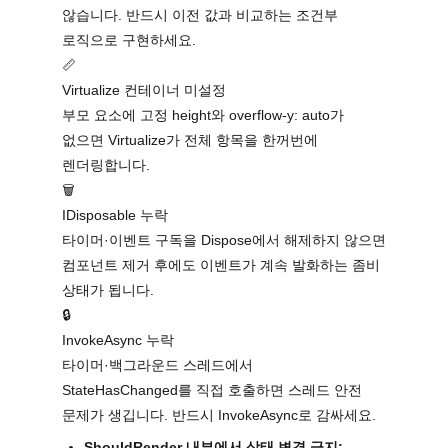
않습니다. 반드시 이전 값과 비교하는 조건부
로직으로 구현하세요.
📏
Virtualize 컨테이너 미설정
부모 요소에 고정 height와 overflow-y: auto가
없으면 Virtualize가 전체 항목을 한꺼번에
렌더링합니다.
🗑️
IDisposable 누락
타이머·이벤트 구독을 Dispose에서 해제하지 않으면
컴포넌트 제거 후에도 이벤트가 계속 발화하는 좀비
상태가 됩니다.
🔒
InvokeAsync 누락
타이머·백그라운드 스레드에서
StateHasChanged를 직접 호출하면 스레드 안전
문제가 생깁니다. 반드시 InvokeAsync로 감싸세요.
ShouldRender 내부에서 상태 변경 금지: