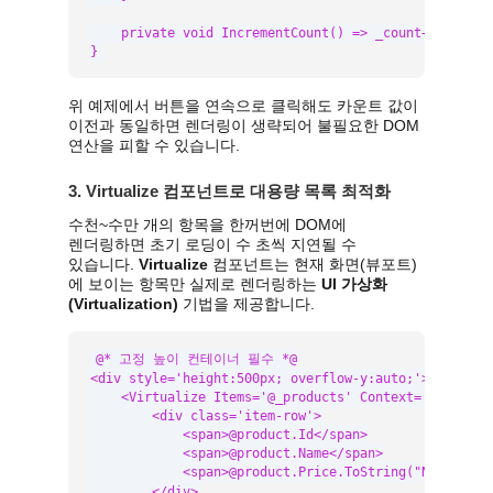
    private void IncrementCount() => _count++;

}
위 예제에서 버튼을 연속으로 클릭해도 카운트 값이
이전과 동일하면 렌더링이 생략되어 불필요한 DOM
연산을 피할 수 있습니다.
3. Virtualize 컴포넌트로 대용량 목록 최적화
수천~수만 개의 항목을 한꺼번에 DOM에
렌더링하면 초기 로딩이 수 초씩 지연될 수
있습니다.
Virtualize
컴포넌트는 현재 화면(뷰포트)
에 보이는 항목만 실제로 렌더링하는
UI 가상화
(Virtualization)
기법을 제공합니다.
@* 고정 높이 컨테이너 필수 *@

<div style='height:500px; overflow-y:auto;'>

    <Virtualize Items='@_products' Context='product' 
        <div class='item-row'>

            <span>@product.Id</span>

            <span>@product.Name</span>

            <span>@product.Price.ToString("N0")원</sp
        </div>
