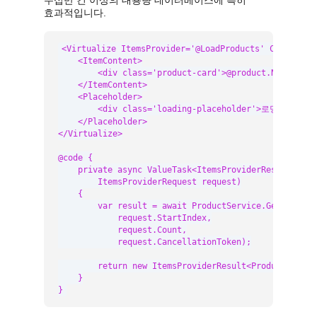
수십만 건 이상의 대용량 데이터베이스에 특히
효과적입니다.
<Virtualize ItemsProvider='@LoadProducts' Context='p
    <ItemContent>

        <div class='product-card'>@product.Name</div>
    </ItemContent>

    <Placeholder>

        <div class='loading-placeholder'>로딩 중...</d
    </Placeholder>

</Virtualize>

@code {

    private async ValueTask<ItemsProviderResult<Produ
        ItemsProviderRequest request)

    {

        var result = await ProductService.GetPagedAsy
            request.StartIndex,

            request.Count,

            request.CancellationToken);

        return new ItemsProviderResult<Product>(resu
    }

}