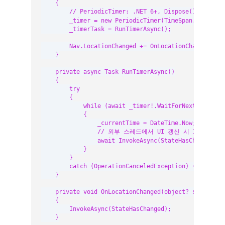
    {

        // PeriodicTimer: .NET 6+, Dispose()로 안전
        _timer = new PeriodicTimer(TimeSpan.FromSecon
        _timerTask = RunTimerAsync();

        Nav.LocationChanged += OnLocationChanged;

    }

    private async Task RunTimerAsync()

    {

        try

        {

            while (await _timer!.WaitForNextTickAsync
            {

                _currentTime = DateTime.Now;

                // 외부 스레드에서 UI 갱신 시 InvokeAsy
                await InvokeAsync(StateHasChanged);

            }

        }

        catch (OperationCanceledException) { }

    }

    private void OnLocationChanged(object? sender, L
    {

        InvokeAsync(StateHasChanged);

    }
