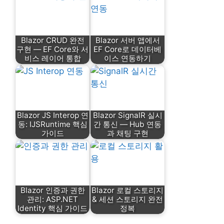
Blazor CRUD 완전
Blazor 서버 앱에서
구현 — EF Core와 서
EF Core로 데이터베
비스 레이어 통합
이스 연동하기
Blazor JS Interop 연
Blazor SignalR 실시
동: IJSRuntime 핵심
간 통신 — Hub 연동
가이드
과 채팅 구현
Blazor 인증과 권한
Blazor 로컬 스토리지
관리: ASP.NET
& 세션 스토리지 완전
Identity 핵심 가이드
정복