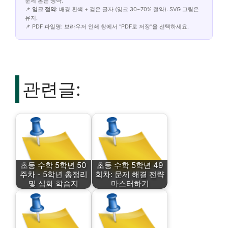
문제 본문 생략.
📌
잉크 절약
: 배경 흰색 + 검은 글자 (잉크 30~70% 절약). SVG 그림은
유지.
📌 PDF 파일명: 브라우저 인쇄 창에서 “PDF로 저장”을 선택하세요.
관련글:
초등 수학 5학년 50
초등 수학 5학년 49
주차 - 5학년 총정리
회차: 문제 해결 전략
및 심화 학습지
마스터하기