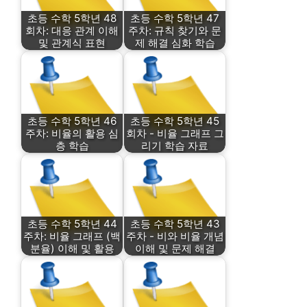
초등 수학 5학년 48
초등 수학 5학년 47
회차: 대응 관계 이해
주차: 규칙 찾기와 문
및 관계식 표현
제 해결 심화 학습
초등 수학 5학년 46
초등 수학 5학년 45
주차: 비율의 활용 심
회차 - 비율 그래프 그
층 학습
리기 학습 자료
초등 수학 5학년 44
초등 수학 5학년 43
주차: 비율 그래프 (백
주차 - 비와 비율 개념
분율) 이해 및 활용
이해 및 문제 해결