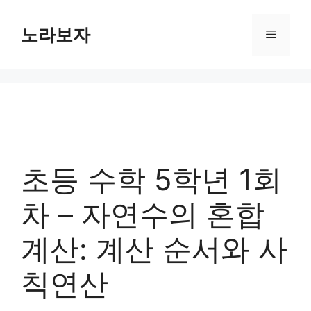
컨
텐
노라보자
메
츠
로
뉴
건
너
뛰
기
초등 수학 5학년 1회
차 – 자연수의 혼합
계산: 계산 순서와 사
칙연산