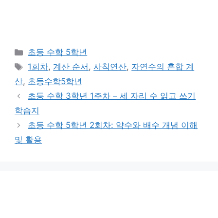
카
초등 수학 5학년
테
태
1회차
,
계산 순서
,
사칙연산
,
자연수의 혼합 계
고
그
산
,
초등수학5학년
리
초등 수학 3학년 1주차 – 세 자리 수 읽고 쓰기
학습지
초등 수학 5학년 2회차: 약수와 배수 개념 이해
및 활용