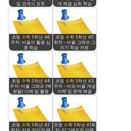
및 관계식 표현
제 해결 심화 학습
초등 수학 5학년 46
초등 수학 5학년 45
주차: 비율의 활용 심
회차 - 비율 그래프 그
층 학습
리기 학습 자료
초등 수학 5학년 44
초등 수학 5학년 43
주차: 비율 그래프 (백
주차 - 비와 비율 개념
분율) 이해 및 활용
이해 및 문제 해결
초등 수학 5학년 42
초등 수학 5학년 41회
회차: 자료 정리와 해
차: 띠그래프의 이해