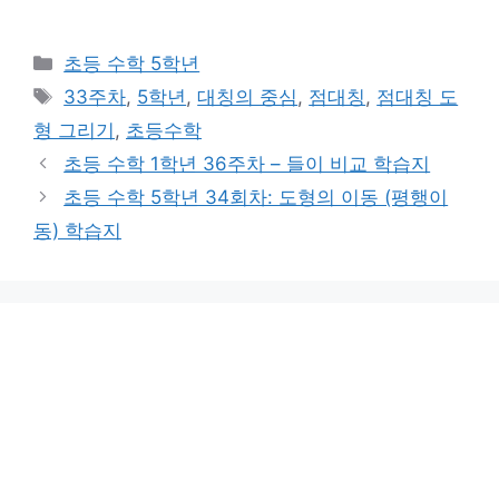
카
초등 수학 5학년
테
태
33주차
,
5학년
,
대칭의 중심
,
점대칭
,
점대칭 도
고
그
형 그리기
,
초등수학
리
초등 수학 1학년 36주차 – 들이 비교 학습지
초등 수학 5학년 34회차: 도형의 이동 (평행이
동) 학습지