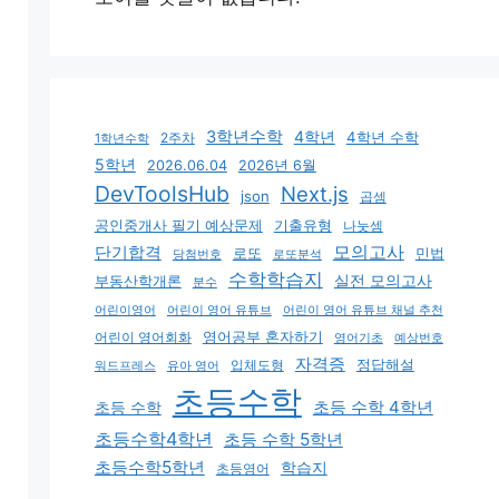
3학년수학
4학년
4학년 수학
2주차
1학년수학
5학년
2026.06.04
2026년 6월
DevToolsHub
Next.js
json
곱셈
기출유형
공인중개사 필기 예상문제
나눗셈
모의고사
단기합격
로또
민법
당첨번호
로또분석
수학학습지
실전 모의고사
부동산학개론
분수
어린이영어
어린이 영어 유튜브
어린이 영어 유튜브 채널 추천
어린이 영어회화
영어공부 혼자하기
영어기초
예상번호
자격증
입체도형
정답해설
유아 영어
워드프레스
초등수학
초등 수학 4학년
초등 수학
초등수학4학년
초등 수학 5학년
초등수학5학년
학습지
초등영어