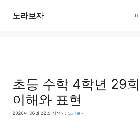
컨
텐
노라보자
I
츠
로
건
너
뛰
기
초등 수학 4학년 29회
이해와 표현
2026년 06월 22일
작성자:
노라보자