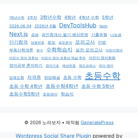
3학년수학
4학년
5학년
4학년 수학
2주차
1학년수학
DevToolsHub
json
2026.06.04
2026년 6월
Next.js
기출유형
곱셈
공인중개사 필기 예상문제
나눗셈
모의고사
단기합격
로또
민법
당첨번호
로또분석
수학학습지
실전 모의고사
부동산학개론
분수
어린이영어
어린이 영어회화
어린이 영어 유튜브
어린이 영어 유튜브 채널 추천
영어공부 혼자하기
영어기초
예상번호
유아 영어
워드프레스
초등수학
자격증
초등 수학
입체도형
정답해설
초등수학4학년
초등 수학 4학년
초등 수학 5학년
초등수학5학년
학습지
초등영어
© 2026 노라보자
• 제작됨
GeneratePress
Wordpress Social Share Plugin
powered by