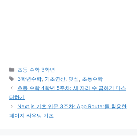
카
초등 수학 3학년
테
태
3학년수학
,
기초연산
,
덧셈
,
초등수학
고
그
초등 수학 4학년 5주차: 세 자리 수 곱하기 마스
리
터하기
Next.js 기초 입문 3주차: App Router를 활용한
페이지 라우팅 기초