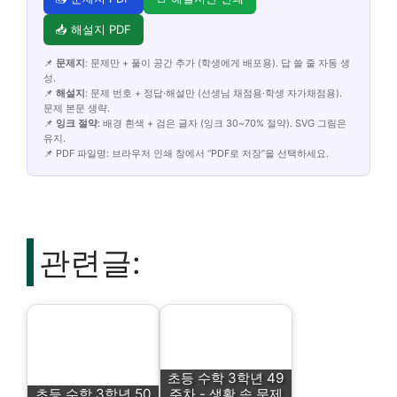
📥 해설지 PDF
📌
문제지
: 문제만 + 풀이 공간 추가 (학생에게 배포용). 답 쓸 줄 자동 생
성.
📌
해설지
: 문제 번호 + 정답·해설만 (선생님 채점용·학생 자가채점용).
문제 본문 생략.
📌
잉크 절약
: 배경 흰색 + 검은 글자 (잉크 30~70% 절약). SVG 그림은
유지.
📌 PDF 파일명: 브라우저 인쇄 창에서 “PDF로 저장”을 선택하세요.
관련글:
초등 수학 3학년 49
초등 수학 3학년 50
주차 - 생활 속 문제