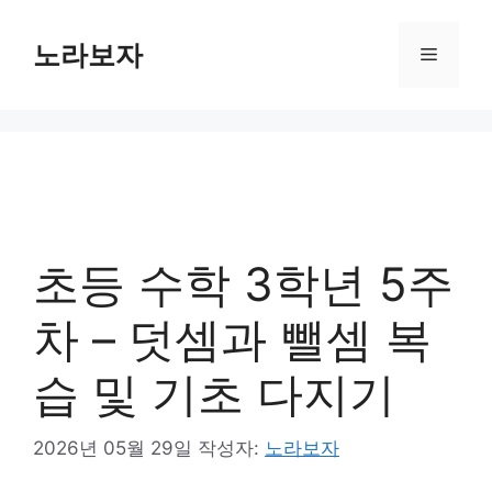
컨
텐
노라보자
메
츠
로
뉴
건
너
뛰
기
초등 수학 3학년 5주
차 – 덧셈과 뺄셈 복
습 및 기초 다지기
2026년 05월 29일
작성자:
노라보자