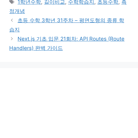
태
1학년수학
,
길이비교
,
수학학습지
,
초등수학
,
측
고
그
정개념
리
초등 수학 3학년 31주차 – 평면도형의 종류 학
습지
Next.js 기초 입문 21회차: API Routes (Route
Handlers) 완벽 가이드