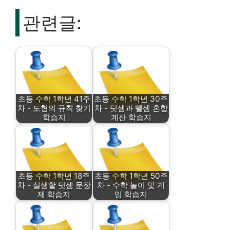
관련글:
초등 수학 1학년 41주
초등 수학 1학년 30주
차 - 도형의 규칙 찾기
차 - 덧셈과 뺄셈 혼합
학습지
계산 학습지
초등 수학 1학년 18주
초등 수학 1학년 50주
차 - 실생활 덧셈 문장
차 - 수학 놀이 및 게
제 학습지
임 학습지