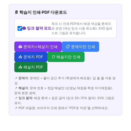
📄 학습지 인쇄·PDF 다운로드
체크 시 인쇄·PDF에서 배경 색상을 흰색으
🖨️ 잉크 절약 모드
로 변경 (색상 잉크 사용 최소화). SVG 일러
스트 그림은 유지됩니다.
🖨️ 문제지+해설지 인쇄
📋 문제지만 인쇄
📥 문제지 PDF
📑 해설지만 인쇄
📥 해설지 PDF
📌
문제지
: 문제만 + 풀이 공간 추가 (학생에게 배포용). 답 쓸 줄 자동 생
성.
📌
해설지
: 문제 번호 + 정답·해설만 (선생님 채점용·학생 자가채점용).
문제 본문 생략.
📌
잉크 절약
: 배경 흰색 + 검은 글자 (잉크 30~70% 절약). SVG 그림은
유지.
📌 PDF 파일명: 브라우저 인쇄 창에서 “PDF로 저장”을 선택하세요.