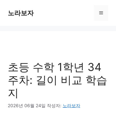
컨
텐
노라보자
메
츠
로
뉴
건
너
뛰
기
초등 수학 1학년 34
주차: 길이 비교 학습
지
2026년 06월 24일
작성자:
노라보자