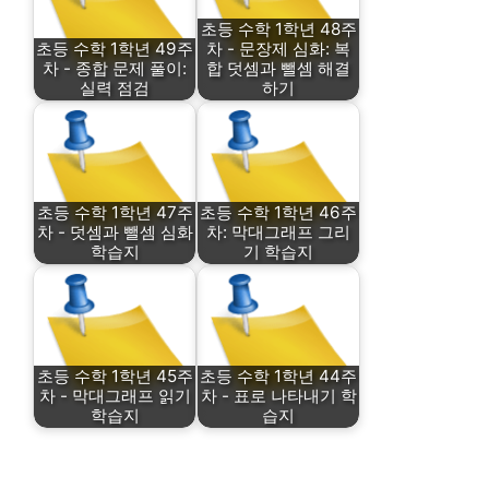
초등 수학 1학년 48주
초등 수학 1학년 49주
차 - 문장제 심화: 복
차 - 종합 문제 풀이:
합 덧셈과 뺄셈 해결
실력 점검
하기
초등 수학 1학년 47주
초등 수학 1학년 46주
차 - 덧셈과 뺄셈 심화
차: 막대그래프 그리
학습지
기 학습지
초등 수학 1학년 45주
초등 수학 1학년 44주
차 - 막대그래프 읽기
차 - 표로 나타내기 학
학습지
습지