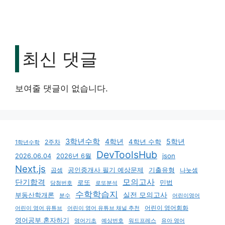
최신 댓글
보여줄 댓글이 없습니다.
3학년수학
4학년
5학년
4학년 수학
2주차
1학년수학
DevToolsHub
json
2026.06.04
2026년 6월
Next.js
기출유형
곱셈
공인중개사 필기 예상문제
나눗셈
모의고사
단기합격
로또
민법
당첨번호
로또분석
수학학습지
실전 모의고사
부동산학개론
분수
어린이영어
어린이 영어회화
어린이 영어 유튜브
어린이 영어 유튜브 채널 추천
영어공부 혼자하기
영어기초
예상번호
유아 영어
워드프레스