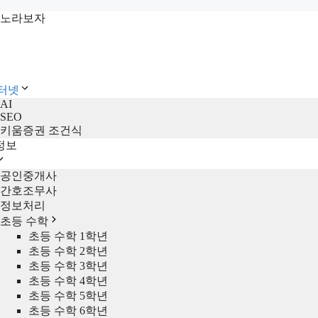
컨
노라보자
텐
츠
로
건
인터넷
너
AI
뛰
SEO
기
키움증권 조건식
정보
공인중개사
간호조무사
정보처리
초등 수학
초등 수학 1학년
초등 수학 2학년
초등 수학 3학년
초등 수학 4학년
초등 수학 5학년
초등 수학 6학년