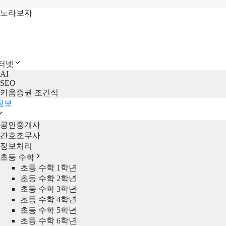
컨
노라보자
텐
츠
로
건
인터넷
너
AI
뛰
SEO
기
키움증권 조건식
정보
공인중개사
간호조무사
정보처리
초등 수학
초등 수학 1학년
초등 수학 2학년
초등 수학 3학년
초등 수학 4학년
초등 수학 5학년
초등 수학 6학년