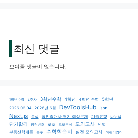
최신 댓글
보여줄 댓글이 없습니다.
3학년수학
4학년
5학년
4학년 수학
2주차
1학년수학
DevToolsHub
json
2026.06.04
2026년 6월
Next.js
기출유형
곱셈
공인중개사 필기 예상문제
나눗셈
모의고사
단기합격
로또
민법
당첨번호
로또분석
수학학습지
실전 모의고사
부동산학개론
분수
어린이영어