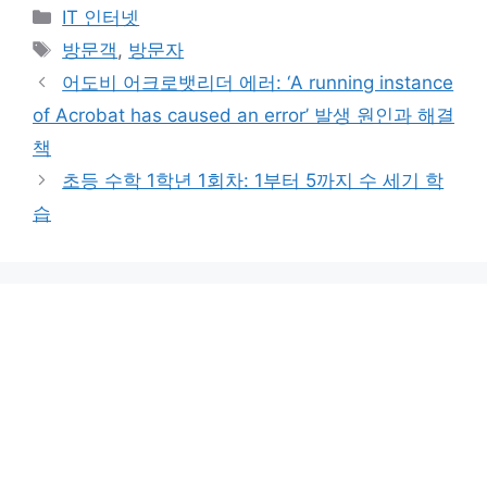
카
IT 인터넷
테
태
방문객
,
방문자
고
그
어도비 어크로뱃리더 에러: ‘A running instance
리
of Acrobat has caused an error’ 발생 원인과 해결
책
초등 수학 1학년 1회차: 1부터 5까지 수 세기 학
습