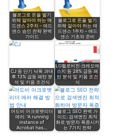
블로그로 돈을 벌기
위해 알아야 하는 애
블로그로 돈을 벌기
드센스 2주차 - 애드
위해 알아야 하는 애
센스 승인 전략 완벽
드센스 1주차 - 애드
가이드
센스 기초와 준비
LG헬로비전·크레오에
CJ 등 단기 낙폭 과대
스지 등 28% 급등 패
후 13% 급등 패턴 분
턴 분석 및 키움 조건
석 및 키움 조건식
식
어도비 어크로뱃리더
블로그 SEO 완벽 가
에러: 'A running
이드: 검색엔진 최적
instance of
화로 방문자 폭증시키
Acrobat has…
는 7가지 전략