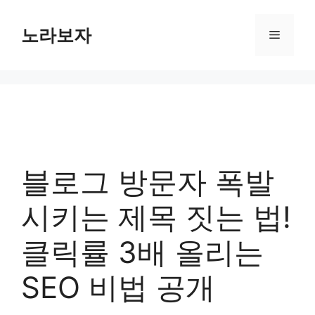
컨
텐
노라보자
메
츠
로
뉴
건
너
뛰
기
블로그 방문자 폭발
시키는 제목 짓는 법!
클릭률 3배 올리는
SEO 비법 공개