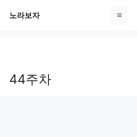
컨
텐
노라보자
메
츠
로
뉴
건
너
뛰
기
44주차