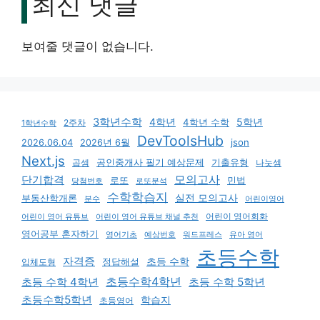
최신 댓글
보여줄 댓글이 없습니다.
3학년수학
4학년
5학년
4학년 수학
2주차
1학년수학
DevToolsHub
json
2026.06.04
2026년 6월
Next.js
기출유형
곱셈
공인중개사 필기 예상문제
나눗셈
모의고사
단기합격
로또
민법
당첨번호
로또분석
수학학습지
실전 모의고사
부동산학개론
분수
어린이영어
어린이 영어회화
어린이 영어 유튜브
어린이 영어 유튜브 채널 추천
영어공부 혼자하기
영어기초
예상번호
유아 영어
워드프레스
초등수학
자격증
초등 수학
입체도형
정답해설
초등수학4학년
초등 수학 4학년
초등 수학 5학년
초등수학5학년
학습지
초등영어