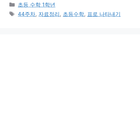
카
초등 수학 1학년
테
태
44주차
,
자료정리
,
초등수학
,
표로 나타내기
고
그
리