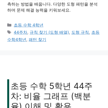
측하는 방법을 배웁니다. 다양한 도형 패턴을 분석
하며 문제 해결 능력을 키워보세요.
카
초등 수학 4학년
테
태
44주차
,
규칙 찾기 (도형 배열)
,
도형 규칙
,
초등
고
그
수학4학년
,
패턴 찾기
리
초등 수학 5학년 44주
차: 비율 그래프 (백분
율) 이해 및 활용