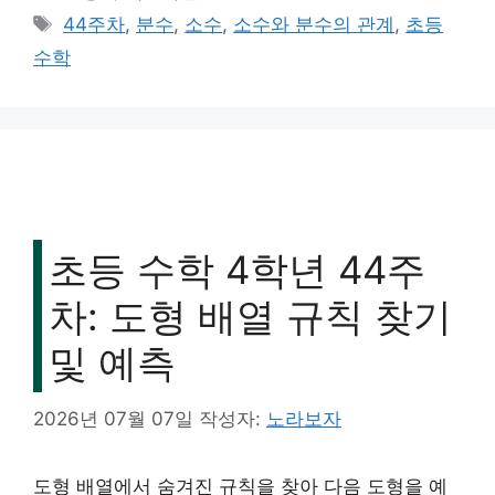
테
태
44주차
,
분수
,
소수
,
소수와 분수의 관계
,
초등
고
그
수학
리
초등 수학 4학년 44주
차: 도형 배열 규칙 찾기
및 예측
2026년 07월 07일
작성자:
노라보자
도형 배열에서 숨겨진 규칙을 찾아 다음 도형을 예