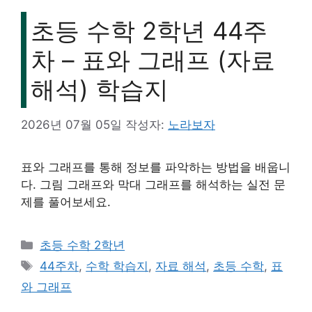
초등 수학 2학년 44주
차 – 표와 그래프 (자료
해석) 학습지
2026년 07월 05일
작성자:
노라보자
표와 그래프를 통해 정보를 파악하는 방법을 배웁니
다. 그림 그래프와 막대 그래프를 해석하는 실전 문
제를 풀어보세요.
카
초등 수학 2학년
테
태
44주차
,
수학 학습지
,
자료 해석
,
초등 수학
,
표
고
그
와 그래프
리