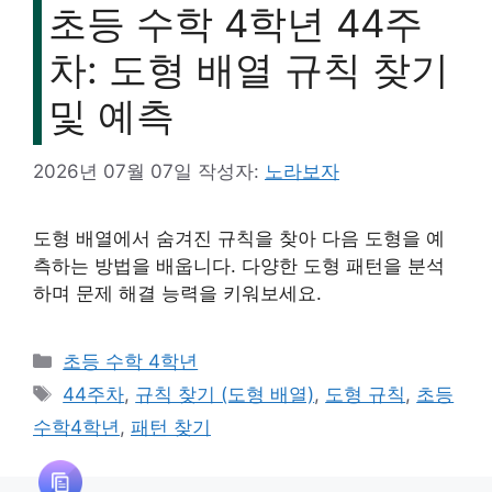
초등 수학 4학년 44주
차: 도형 배열 규칙 찾기
및 예측
2026년 07월 07일
작성자:
노라보자
도형 배열에서 숨겨진 규칙을 찾아 다음 도형을 예
측하는 방법을 배웁니다. 다양한 도형 패턴을 분석
하며 문제 해결 능력을 키워보세요.
URL has been copied
카
successfully!
초등 수학 4학년
테
태
44주차
,
규칙 찾기 (도형 배열)
,
도형 규칙
,
초등
고
그
수학4학년
,
패턴 찾기
리