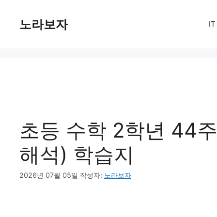
컨
텐
노라보자
I
츠
로
건
너
뛰
기
초등 수학 2학년 44주
해석) 학습지
2026년 07월 05일
작성자:
노라보자