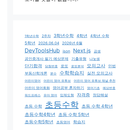
3학년수학
4학년
4학년 수학
2주차
1학년수학
5학년
2026.06.04
2026년 6월
DevToolsHub
Next.js
json
곱셈
기출유형
공인중개사 필기 예상문제
나눗셈
모의고사
단기합격
로또
민법
당첨번호
로또분석
수학학습지
실전 모의고사
부동산학개론
분수
어린이영어
어린이 영어 유튜브
어린이 영어 유튜브 채널 추천
어린이 영어회화
영어공부 혼자하기
영어기초
예상번호
자격증
입체도형
정답해설
유아 영어
워드프레스
초등수학
초등 수학 4학년
초등 수학
초등수학4학년
초등 수학 5학년
초등수학5학년
학습지
초등영어