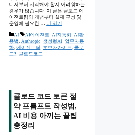
디서부터 시작해야 할지 어려워하는
경우가 많습니다. 이 글은 클로드 에
이전트팀의 개념부터 실제 구성 및
운영에 필요한 …
더 읽기
카
태
AI
AI에이전트
,
AI자동화
,
AI활
테
그
용법
,
Anthropic
,
생성형AI
,
업무자동
고
화
,
에이전트팀
,
초보자가이드
,
클로
리
드3
,
클로드코드
클로드 코드 토큰 절
약 프롬프트 작성법,
AI 비용 아끼는 꿀팁
총정리