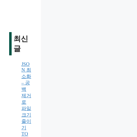
최신
글
JSO
N 최
소화
– 공
백
제거
로
파일
크기
줄이
기
TO