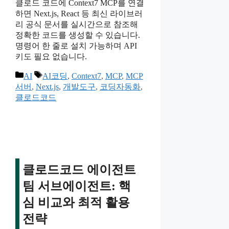
클로드 코드에 Context7 MCP를 연결
하면 Next.js, React 등 최신 라이브러
리 공식 문서를 실시간으로 참조해
정확한 코드를 생성할 수 있습니다.
명령어 한 줄로 설치 가능하며 API
키도 필요 없습니다.
카
태
AI
AI코딩
,
Context7
,
MCP
,
MCP
테
그
서버
,
Next.js
,
개발도구
,
코딩자동화
,
고
클로드코드
리
클로드코드 에이전트
팀 서브에이전트: 핵
심 비교와 최적 활용
전략