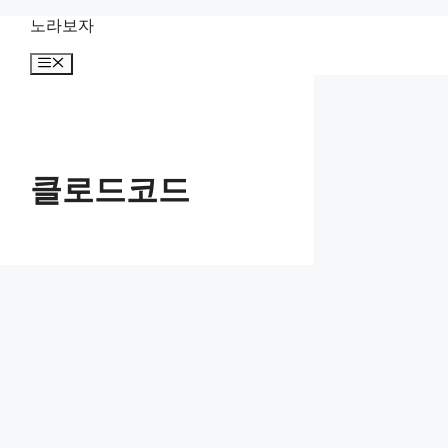
컨
노라보자
텐
메
츠
뉴
로
건
너
뛰
기
클로드코드