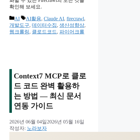
화할 수 있는 Firecrawl의 모든 것을
확인해 보세요.
카
태
AI
AI활용
,
Claude AI
,
firecrawl
,
테
그
개발도구
,
데이터수집
,
생산성향상
,
고
웹크롤링
,
클로드코드
,
파이어크롤
리
Context7 MCP로 클로
드 코드 완벽 활용하
는 방법 — 최신 문서
연동 가이드
2026년 06월 04일
2026년 05월 16일
작성자:
노라보자