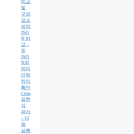
비교
및
구성
요소
파악
JSO
N 비
교 –
두
JSO
N의
의미
단위
차이
확인
Cron
표현
식
파서
– 다
음
실행