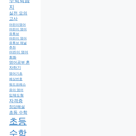
수학학습
지
실전 모의
고사
어린이영어
어린이 영어
유튜브
어린이 영어
유튜브 채널
추천
어린이 영어
회화
영어공부 혼
자하기
영어기초
예상번호
워드프레스
유아 영어
입체도형
자격증
정답해설
초등 수학
초등
수학