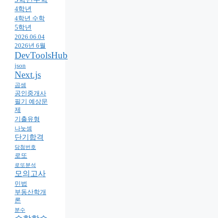
4학년
4학년 수학
5학년
2026.06.04
2026년 6월
DevToolsHub
json
Next.js
곱셈
공인중개사
필기 예상문
제
기출유형
나눗셈
단기합격
당첨번호
로또
로또분석
모의고사
민법
부동산학개
론
분수