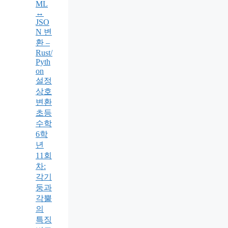
ML
↔
JSO
N 변
환 –
Rust/
Pyth
on
설정
상호
변환
초등
수학
6학
년
11회
차:
각기
둥과
각뿔
의
특징