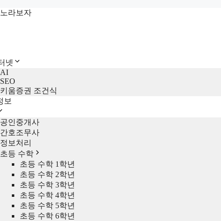
컨
노라보자
텐
츠
로
건
인터넷
너
AI
뛰
SEO
기
키움증권 조건식
정보
공인중개사
간호조무사
정보처리
초등 수학
초등 수학 1학년
초등 수학 2학년
초등 수학 3학년
초등 수학 4학년
초등 수학 5학년
초등 수학 6학년