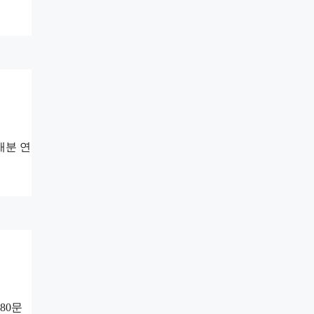
배분 연
80문