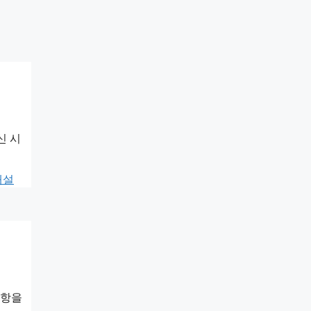
신 시
해설
문항을