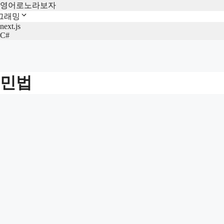
영어로노라보자
그래밍
next.js
C#
민법