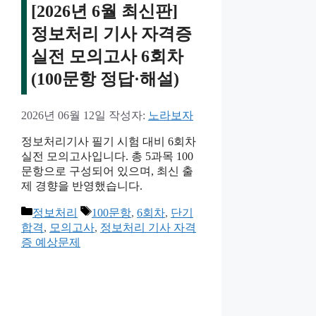
[2026년 6월 최신판]
정보처리 기사 자격증
실전 모의고사 6회차
(100문항 정답·해설)
2026년 06월 12일
작성자:
노라보자
정보처리기사 필기 시험 대비 6회차
실전 모의고사입니다. 총 5과목 100
문항으로 구성되어 있으며, 최신 출
제 경향을 반영했습니다.
카
태
정보처리
100문항
,
6회차
,
단기
테
그
합격
,
모의고사
,
정보처리 기사 자격
고
증 예상문제
리