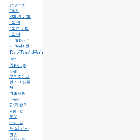
1학년수학
2주차
3학년수학
4학년
4학년 수학
5학년
2026.06.04
2026년 6월
DevToolsHub
json
Next.js
곱셈
공인중개사
필기 예상문
제
기출유형
나눗셈
단기합격
당첨번호
로또
로또분석
모의고사
민법