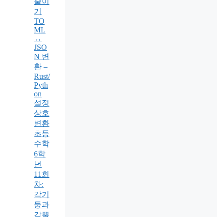
줄이
기
TO
ML
↔
JSO
N 변
환 –
Rust/
Pyth
on
설정
상호
변환
초등
수학
6학
년
11회
차:
각기
둥과
각뿔