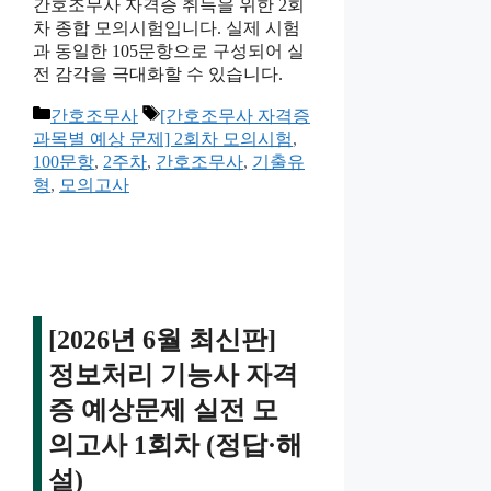
간호조무사 자격증 취득을 위한 2회
차 종합 모의시험입니다. 실제 시험
과 동일한 105문항으로 구성되어 실
전 감각을 극대화할 수 있습니다.
카
태
간호조무사
[간호조무사 자격증
테
그
과목별 예상 문제] 2회차 모의시험
,
고
100문항
,
2주차
,
간호조무사
,
기출유
리
형
,
모의고사
[2026년 6월 최신판]
정보처리 기능사 자격
증 예상문제 실전 모
의고사 1회차 (정답·해
설)