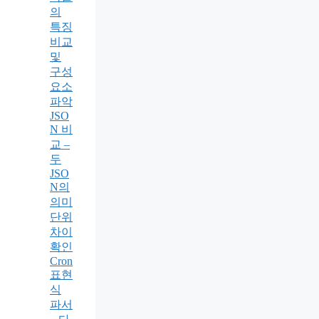
의
특징
비교
및
구성
요소
파악
JSO
N 비
교 –
두
JSO
N의
의미
단위
차이
확인
Cron
표현
식
파서