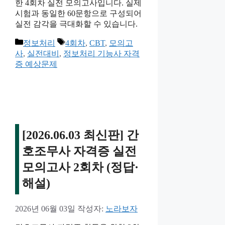
한 4회차 실전 모의고사입니다. 실제
시험과 동일한 60문항으로 구성되어
실전 감각을 극대화할 수 있습니다.
카
태
정보처리
4회차
,
CBT
,
모의고
테
그
사
,
실전대비
,
정보처리 기능사 자격
고
증 예상문제
리
[2026.06.03 최신판] 간
호조무사 자격증 실전
모의고사 2회차 (정답·
해설)
2026년 06월 03일
작성자:
노라보자