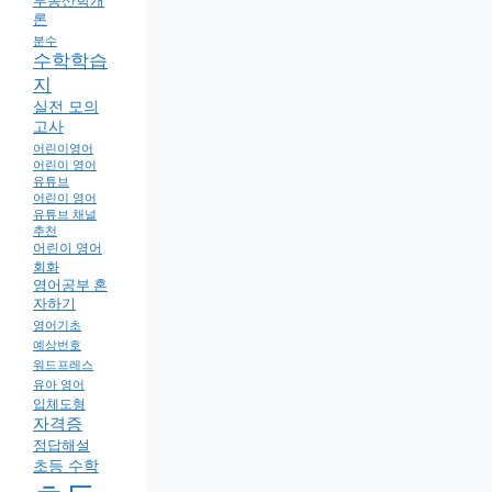
부동산학개
론
분수
수학학습
지
실전 모의
고사
어린이영어
어린이 영어
유튜브
어린이 영어
유튜브 채널
추천
어린이 영어
회화
영어공부 혼
자하기
영어기초
예상번호
워드프레스
유아 영어
입체도형
자격증
정답해설
초등 수학