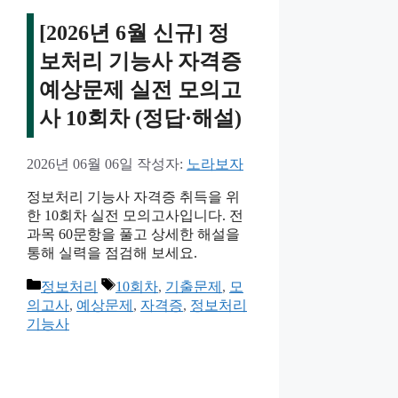
[2026년 6월 신규] 정
보처리 기능사 자격증
예상문제 실전 모의고
사 10회차 (정답·해설)
2026년 06월 06일
작성자:
노라보자
정보처리 기능사 자격증 취득을 위
한 10회차 실전 모의고사입니다. 전
과목 60문항을 풀고 상세한 해설을
통해 실력을 점검해 보세요.
카
태
정보처리
10회차
,
기출문제
,
모
테
그
의고사
,
예상문제
,
자격증
,
정보처리
고
기능사
리