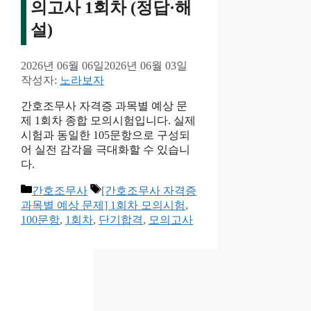
의고사 1회차 (정답·해
설)
2026년 06월 06일
2026년 06월 03일
작성자:
노라보자
간호조무사 자격증 과목별 예상 문
제 1회차 종합 모의시험입니다. 실제
시험과 동일한 105문항으로 구성되
어 실전 감각을 극대화할 수 있습니
다.
카
태
간호조무사
[간호조무사 자격증
테
그
과목별 예상 문제] 1회차 모의시험
,
고
100문항
,
1회차
,
단기합격
,
모의고사
리