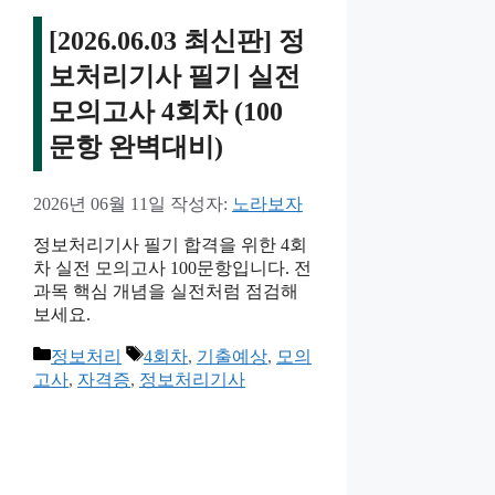
[2026.06.03 최신판] 정
보처리기사 필기 실전
모의고사 4회차 (100
문항 완벽대비)
2026년 06월 11일
작성자:
노라보자
정보처리기사 필기 합격을 위한 4회
차 실전 모의고사 100문항입니다. 전
과목 핵심 개념을 실전처럼 점검해
보세요.
카
태
정보처리
4회차
,
기출예상
,
모의
테
그
고사
,
자격증
,
정보처리기사
고
리