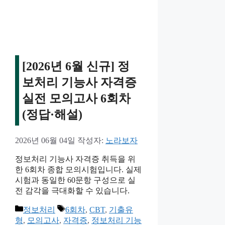
리
[2026년 6월 신규] 정
보처리 기능사 자격증
실전 모의고사 6회차
(정답·해설)
2026년 06월 04일
작성자:
노라보자
정보처리 기능사 자격증 취득을 위
한 6회차 종합 모의시험입니다. 실제
시험과 동일한 60문항 구성으로 실
전 감각을 극대화할 수 있습니다.
카
태
정보처리
6회차
,
CBT
,
기출유
테
그
형
,
모의고사
,
자격증
,
정보처리 기능