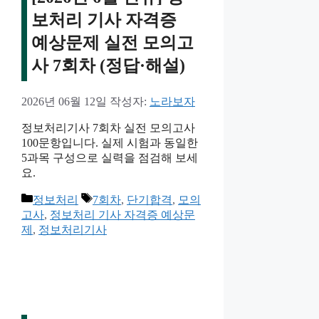
보처리 기사 자격증
예상문제 실전 모의고
사 7회차 (정답·해설)
2026년 06월 12일
작성자:
노라보자
정보처리기사 7회차 실전 모의고사
100문항입니다. 실제 시험과 동일한
5과목 구성으로 실력을 점검해 보세
요.
카
태
정보처리
7회차
,
단기합격
,
모의
테
그
고사
,
정보처리 기사 자격증 예상문
고
제
,
정보처리기사
리