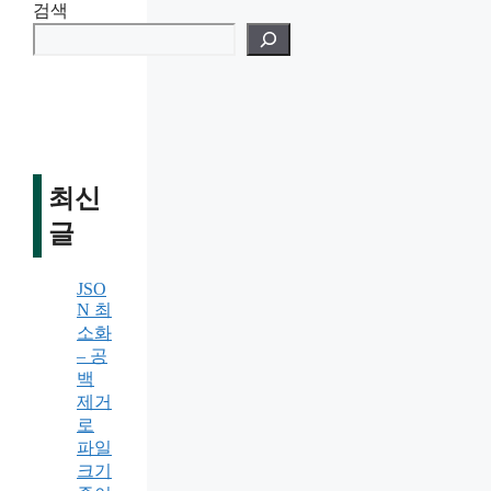
검색
최신
글
JSO
N 최
소화
– 공
백
제거
로
파일
크기