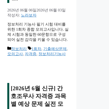
2026년 06월 06일
2026년 06월 03일
작성자:
노라보자
정보처리 기능사 필기 시험 대비를
위한 1회차 종합 모의고사입니다. 실
제 시험과 동일한 60문항으로 구성
되어 실전 감각을 키울 수 있습니다.
카
태
정보처리
1회차
,
기출예상문제
,
테
그
모의고사
,
자격증
,
정보처리기능사
고
리
[2026년 6월 신규] 간
호조무사 자격증 과목
별 예상 문제 실전 모