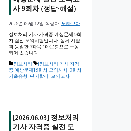
사 9회차 (정답·해설)
2026년 06월 12일
작성자:
노라보자
정보처리 기사 자격증 예상문제 9회
차 실전 모의시험입니다. 실제 시험
과 동일한 5과목 100문항으로 구성
되어 있습니다.
카
태
정보처리
[정보처리 기사 자격
테
그
증 예상문제] 9회차 모의시험
,
9회차
,
고
기출유형
,
단기합격
,
모의고사
리
[2026.06.03] 정보처리
기사 자격증 실전 모