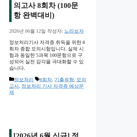
의고사 8회차 (100문
항 완벽대비)
2026년 06월 12일
작성자:
노라보자
정보처리기사 자격증 취득을 위한 8
회차 종합 모의시험입니다. 실제 시
험과 동일한 5과목 100문항으로 구
성되어 실전 감각을 극대화할 수 있
습니다.
카
태
정보처리
8회차
,
기출유형
,
모의
테
그
고사
,
정보처리 기사 자격증 예상문
고
제
리
[2026년 6월 신규] 정