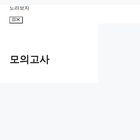
컨
노라보자
텐
메
츠
뉴
로
건
너
뛰
기
모의고사