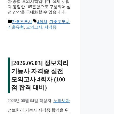
차 종합 모의시험입니다. 실제 시험
과 동일한 105문항으로 구성되어 실
전 감각을 극대화할 수 있습니다.
카
태
간호조무사
4회차
,
간호조무사
,
테
그
기출유형
,
모의고사
,
자격증
고
리
[2026.06.03] 정보처리
기능사 자격증 실전
모의고사 4회차 (100
점 합격 대비)
2026년 06월 04일
작성자:
노라보자
정보처리 기능사 자격증 합격을 위