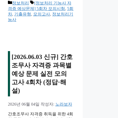
카
태
정보처리
[정보처리 기능사 자
테
그
격증 예상문제] 5회차 모의시험
,
5회
고
차
,
기출유형
,
모의고사
,
정보처리기
리
능사
[2026.06.03 신규] 간호
조무사 자격증 과목별
예상 문제 실전 모의
고사 4회차 (정답·해
설)
2026년 06월 04일
작성자:
노라보자
간호조무사 자격증 취득을 위한 4회