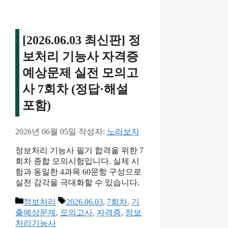
[2026.06.03 최신판] 정
보처리 기능사 자격증
예상문제 실전 모의고
사 7회차 (정답·해설
포함)
2026년 06월 05일
작성자:
노라보자
정보처리 기능사 필기 합격을 위한 7
회차 종합 모의시험입니다. 실제 시
험과 동일한 4과목 60문항 구성으로
실전 감각을 극대화할 수 있습니다.
카
태
정보처리
2026.06.03
,
7회차
,
기
테
그
출예상문제
,
모의고사
,
자격증
,
정보
고
처리기능사