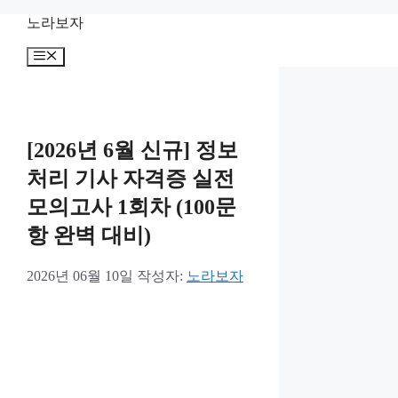
컨
노라보자
텐
메
츠
뉴
로
건
너
뛰
[2026년 6월 신규] 정보
기
처리 기사 자격증 실전
모의고사 1회차 (100문
항 완벽 대비)
2026년 06월 10일
작성자:
노라보자