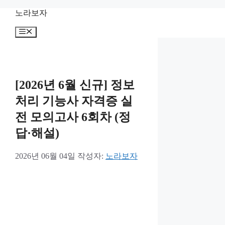
컨
노라보자
텐
메
츠
뉴
로
건
너
뛰
[2026년 6월 신규] 정보
기
처리 기능사 자격증 실
전 모의고사 6회차 (정
답·해설)
2026년 06월 04일
작성자:
노라보자