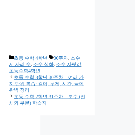
카
태
초등 수학 4학년
30주차
,
소수
테
그
세 자리 수
,
소수 심화
,
소수 자릿값
,
고
초등수학4학년
리
초등 수학 3학년 30주차 – 여러 가
지 단위 복습: 길이, 무게, 시간, 들이
완벽 정리
초등 수학 2학년 31주차 – 분수 (전
체와 부분) 학습지