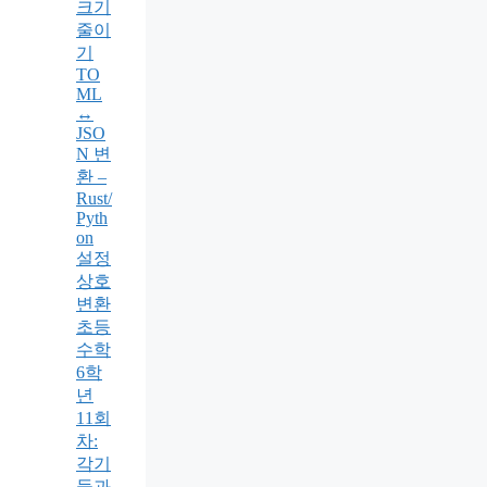
크기
줄이
기
TO
ML
↔
JSO
N 변
환 –
Rust/
Pyth
on
설정
상호
변환
초등
수학
6학
년
11회
차:
각기
둥과