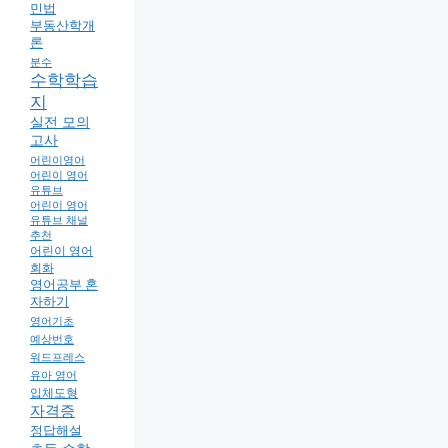
민법
부동산학개
론
분수
수학학습
지
실전 모의
고사
어린이영어
어린이 영어
유튜브
어린이 영어
유튜브 채널
추천
어린이 영어
회화
영어공부 혼
자하기
영어기초
예상번호
워드프레스
유아 영어
입체도형
자격증
정답해설