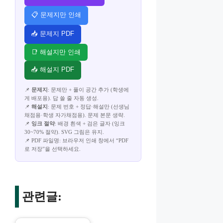
📋 문제지만 인쇄
📥 문제지 PDF
📑 해설지만 인쇄
📥 해설지 PDF
📌
문제지
: 문제만 + 풀이 공간 추가 (학생에
게 배포용). 답 쓸 줄 자동 생성.
📌
해설지
: 문제 번호 + 정답·해설만 (선생님
채점용·학생 자가채점용). 문제 본문 생략.
📌
잉크 절약
: 배경 흰색 + 검은 글자 (잉크
30~70% 절약). SVG 그림은 유지.
📌 PDF 파일명: 브라우저 인쇄 창에서 “PDF
로 저장”을 선택하세요.
관련글: