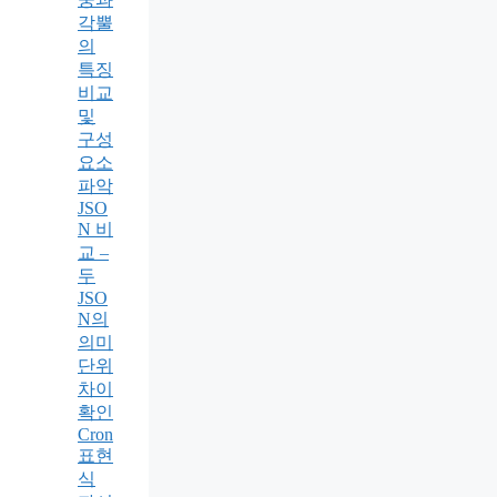
각뿔
의
특징
비교
및
구성
요소
파악
JSO
N 비
교 –
두
JSO
N의
의미
단위
차이
확인
Cron
표현
식