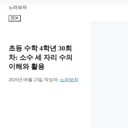
컨
노라보자
텐
메
츠
뉴
로
건
너
뛰
초등 수학 4학년 30회
기
차: 소수 세 자리 수의
이해와 활용
2026년 06월 23일
작성자:
노라보자