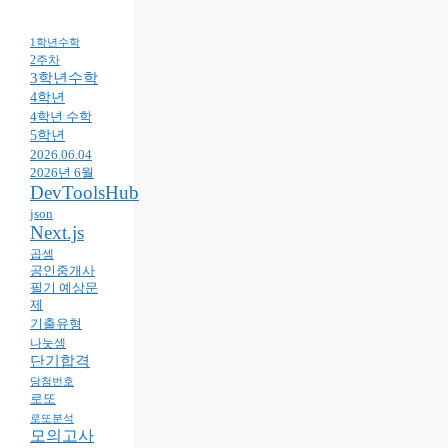
1학년수학
2주차
3학년수학
4학년
4학년 수학
5학년
2026.06.04
2026년 6월
DevToolsHub
json
Next.js
곱셈
공인중개사
필기 예상문
제
기출유형
나눗셈
단기합격
당첨번호
로또
로또분석
모의고사