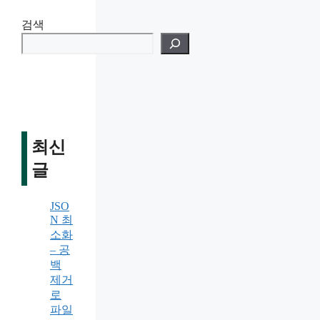
검색
최신
글
JSO
N 최
소화
– 공
백
제거
로
파일