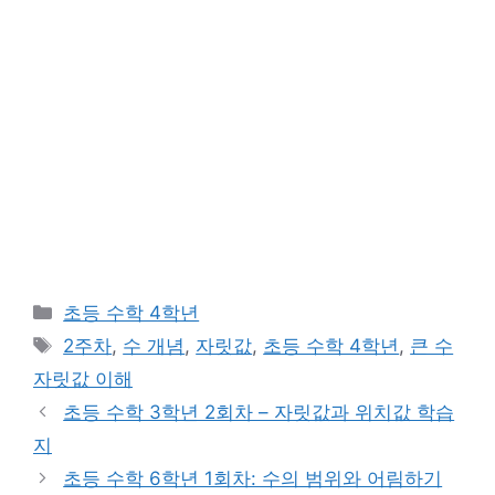
카
초등 수학 4학년
테
태
2주차
,
수 개념
,
자릿값
,
초등 수학 4학년
,
큰 수
고
그
자릿값 이해
리
초등 수학 3학년 2회차 – 자릿값과 위치값 학습
지
초등 수학 6학년 1회차: 수의 범위와 어림하기