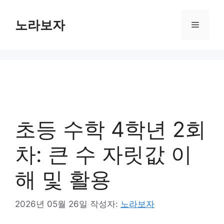
컨
텐
노라보자
메
츠
로
뉴
건
너
뛰
기
초등 수학 4학년 2회
차: 큰 수 자릿값 이
해 및 활용
2026년 05월 26일
작성자:
노라보자