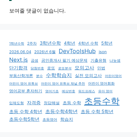
보여줄 댓글이 없습니다.
3학년수학
4학년
5학년
4학년 수학
2주차
1학년수학
DevToolsHub
json
2026.06.04
2026년 6월
Next.js
기출유형
곱셈
공인중개사 필기 예상문제
나눗셈
모의고사
단기합격
로또
민법
당첨번호
로또분석
수학학습지
실전 모의고사
부동산학개론
분수
어린이영어
어린이 영어회화
어린이 영어 유튜브
어린이 영어 유튜브 채널 추천
영어공부 혼자하기
영어기초
예상번호
유아 영어
워드프레스
초등수학
자격증
초등 수학
입체도형
정답해설
초등수학4학년
초등 수학 4학년
초등 수학 5학년
초등수학5학년
학습지
초등영어