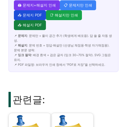
🖨️ 문제지+해설지 인쇄
📋 문제지만 인쇄
📥 문제지 PDF
📑 해설지만 인쇄
📥 해설지 PDF
📌
문제지
: 문제만 + 풀이 공간 추가 (학생에게 배포용). 답 쓸 줄 자동 생
성.
📌
해설지
: 문제 번호 + 정답·해설만 (선생님 채점용·학생 자가채점용).
문제 본문 생략.
📌
잉크 절약
: 배경 흰색 + 검은 글자 (잉크 30~70% 절약). SVG 그림은
유지.
📌 PDF 파일명: 브라우저 인쇄 창에서 “PDF로 저장”을 선택하세요.
관련글: