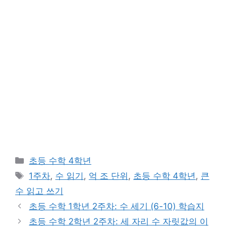
카
초등 수학 4학년
테
태
1주차
,
수 읽기
,
억 조 단위
,
초등 수학 4학년
,
큰
고
그
수 읽고 쓰기
리
초등 수학 1학년 2주차: 수 세기 (6-10) 학습지
초등 수학 2학년 2주차: 세 자리 수 자릿값의 이