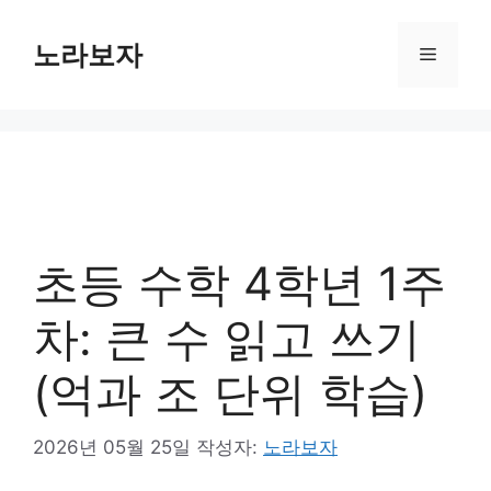
컨
텐
노라보자
메
츠
로
뉴
건
너
뛰
기
초등 수학 4학년 1주
차: 큰 수 읽고 쓰기
(억과 조 단위 학습)
2026년 05월 25일
작성자:
노라보자