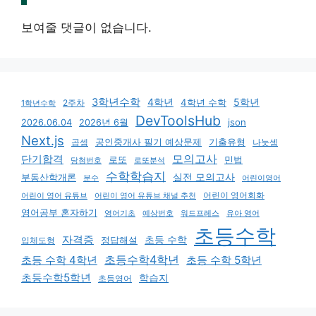
보여줄 댓글이 없습니다.
3학년수학
4학년
5학년
4학년 수학
2주차
1학년수학
DevToolsHub
json
2026.06.04
2026년 6월
Next.js
기출유형
곱셈
공인중개사 필기 예상문제
나눗셈
모의고사
단기합격
로또
민법
당첨번호
로또분석
수학학습지
실전 모의고사
부동산학개론
분수
어린이영어
어린이 영어회화
어린이 영어 유튜브
어린이 영어 유튜브 채널 추천
영어공부 혼자하기
영어기초
예상번호
유아 영어
워드프레스
초등수학
자격증
초등 수학
입체도형
정답해설
초등수학4학년
초등 수학 4학년
초등 수학 5학년
초등수학5학년
학습지
초등영어