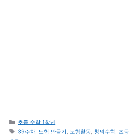
카
초등 수학 1학년
테
태
39주차
,
도형 만들기
,
도형활동
,
창의수학
,
초등
고
그