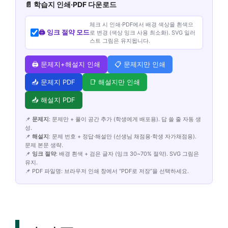
📄 학습지 인쇄·PDF 다운로드
체크 시 인쇄·PDF에서 배경 색상을 흰색으
🖨️ 잉크 절약 모드
로 변경 (색상 잉크 사용 최소화). SVG 일러
스트 그림은 유지됩니다.
🖨️ 문제지+해설지 인쇄
📋 문제지만 인쇄
📥 문제지 PDF
📑 해설지만 인쇄
📥 해설지 PDF
📌
문제지
: 문제만 + 풀이 공간 추가 (학생에게 배포용). 답 쓸 줄 자동 생
성.
📌
해설지
: 문제 번호 + 정답·해설만 (선생님 채점용·학생 자가채점용).
문제 본문 생략.
📌
잉크 절약
: 배경 흰색 + 검은 글자 (잉크 30~70% 절약). SVG 그림은
유지.
📌 PDF 파일명: 브라우저 인쇄 창에서 “PDF로 저장”을 선택하세요.