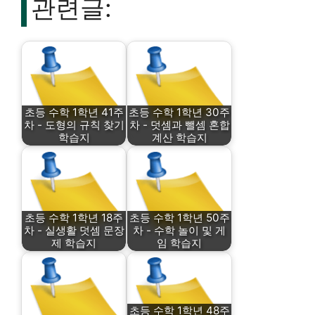
관련글:
초등 수학 1학년 41주
초등 수학 1학년 30주
차 - 도형의 규칙 찾기
차 - 덧셈과 뺄셈 혼합
학습지
계산 학습지
초등 수학 1학년 18주
초등 수학 1학년 50주
차 - 실생활 덧셈 문장
차 - 수학 놀이 및 게
제 학습지
임 학습지
초등 수학 1학년 48주