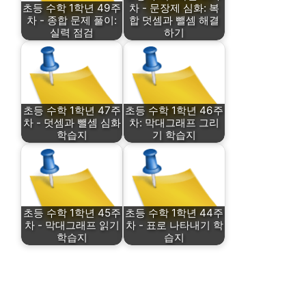
초등 수학 1학년 49주
차 - 문장제 심화: 복
차 - 종합 문제 풀이:
합 덧셈과 뺄셈 해결
실력 점검
하기
초등 수학 1학년 47주
초등 수학 1학년 46주
차 - 덧셈과 뺄셈 심화
차: 막대그래프 그리
학습지
기 학습지
초등 수학 1학년 45주
초등 수학 1학년 44주
차 - 막대그래프 읽기
차 - 표로 나타내기 학
학습지
습지