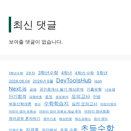
최신 댓글
보여줄 댓글이 없습니다.
3학년수학
4학년
5학년
4학년 수학
2주차
1학년수학
DevToolsHub
json
2026.06.04
2026년 6월
Next.js
기출유형
곱셈
공인중개사 필기 예상문제
나눗셈
모의고사
단기합격
로또
민법
당첨번호
로또분석
수학학습지
실전 모의고사
부동산학개론
분수
어린이영어
어린이 영어회화
어린이 영어 유튜브
어린이 영어 유튜브 채널 추천
영어공부 혼자하기
영어기초
예상번호
유아 영어
워드프레스
초등수학
자격증
초등 수학
입체도형
정답해설