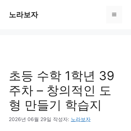
컨
텐
노라보자
메
츠
로
뉴
건
너
뛰
기
초등 수학 1학년 39
주차 – 창의적인 도
형 만들기 학습지
2026년 06월 29일
작성자:
노라보자