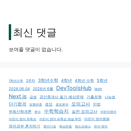
최신 댓글
보여줄 댓글이 없습니다.
3학년수학
4학년
5학년
4학년 수학
2주차
1학년수학
DevToolsHub
json
2026.06.04
2026년 6월
Next.js
기출유형
곱셈
공인중개사 필기 예상문제
나눗셈
모의고사
단기합격
로또
민법
당첨번호
로또분석
수학학습지
실전 모의고사
부동산학개론
분수
어린이영어
어린이 영어회화
어린이 영어 유튜브
어린이 영어 유튜브 채널 추천
영어공부 혼자하기
영어기초
예상번호
유아 영어
워드프레스