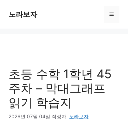
컨
텐
노라보자
메
츠
로
뉴
건
너
뛰
기
초등 수학 1학년 45
주차 – 막대그래프
읽기 학습지
2026년 07월 04일
작성자:
노라보자