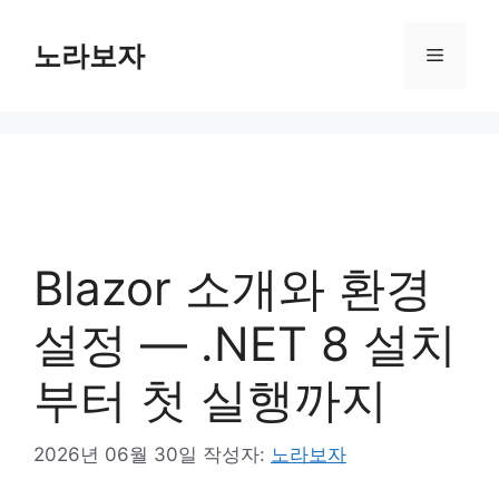
컨
텐
노라보자
메
츠
로
뉴
건
너
뛰
기
Blazor 소개와 환경
설정 — .NET 8 설치
부터 첫 실행까지
2026년 06월 30일
작성자:
노라보자