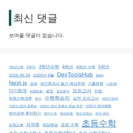
최신 댓글
보여줄 댓글이 없습니다.
3학년수학
4학년
5학년
4학년 수학
2주차
1학년수학
DevToolsHub
json
2026.06.04
2026년 6월
Next.js
기출유형
곱셈
공인중개사 필기 예상문제
나눗셈
모의고사
단기합격
로또
민법
당첨번호
로또분석
수학학습지
실전 모의고사
부동산학개론
분수
어린이영어
어린이 영어회화
어린이 영어 유튜브
어린이 영어 유튜브 채널 추천
영어공부 혼자하기
영어기초
예상번호
유아 영어
워드프레스
초등수학
자격증
초등 수학
입체도형
정답해설
초등수학4학년