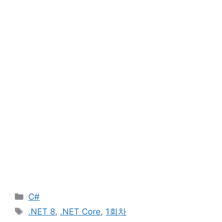
카
C#
테
태
.NET 8
,
.NET Core
,
1회차
고
그