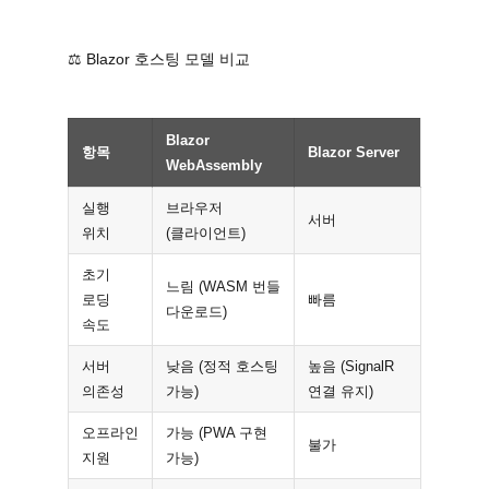
⚖️ Blazor 호스팅 모델 비교
Blazor
항목
Blazor Server
WebAssembly
실행
브라우저
서버
위치
(클라이언트)
초기
느림 (WASM 번들
로딩
빠름
다운로드)
속도
서버
낮음 (정적 호스팅
높음 (SignalR
의존성
가능)
연결 유지)
오프라인
가능 (PWA 구현
불가
지원
가능)