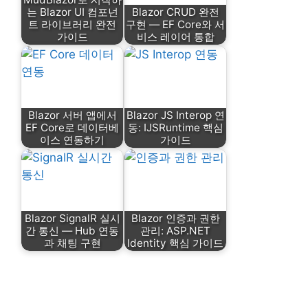
는 Blazor UI 컴포넌
Blazor CRUD 완전
트 라이브러리 완전
구현 — EF Core와 서
가이드
비스 레이어 통합
Blazor 서버 앱에서
Blazor JS Interop 연
EF Core로 데이터베
동: IJSRuntime 핵심
이스 연동하기
가이드
Blazor SignalR 실시
Blazor 인증과 권한
간 통신 — Hub 연동
관리: ASP.NET
과 채팅 구현
Identity 핵심 가이드