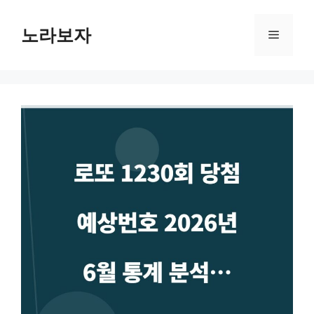
컨
텐
노라보자
메
츠
로
뉴
건
너
뛰
기