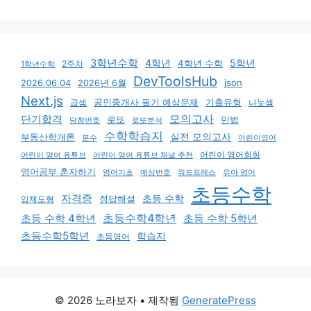
3학년수학
4학년
5학년
4학년 수학
2주차
1학년수학
DevToolsHub
json
2026.06.04
2026년 6월
Next.js
기출유형
곱셈
공인중개사 필기 예상문제
나눗셈
모의고사
단기합격
로또
민법
당첨번호
로또분석
수학학습지
실전 모의고사
부동산학개론
분수
어린이영어
어린이 영어회화
어린이 영어 유튜브
어린이 영어 유튜브 채널 추천
영어공부 혼자하기
영어기초
예상번호
유아 영어
워드프레스
초등수학
자격증
초등 수학
입체도형
정답해설
초등수학4학년
초등 수학 4학년
초등 수학 5학년
초등수학5학년
학습지
초등영어
© 2026 노라보자
• 제작됨
GeneratePress