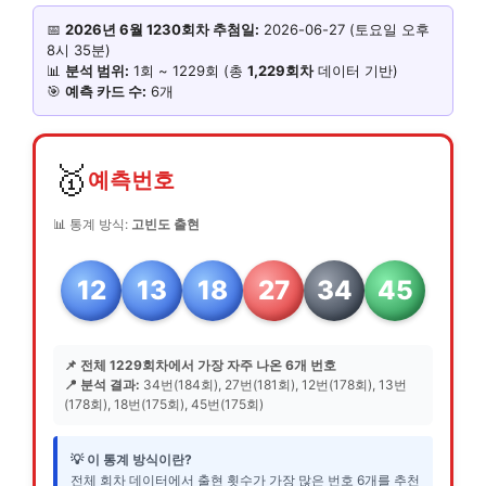
📅
2026년 6월 1230회차 추첨일:
2026-06-27 (토요일 오후
8시 35분)
📊
분석 범위:
1회 ~ 1229회 (총
1,229회차
데이터 기반)
🎯
예측 카드 수:
6개
🥇
예측번호
📊 통계 방식:
고빈도 출현
12
13
18
27
34
45
📌 전체 1229회차에서 가장 자주 나온 6개 번호
📍 분석 결과:
34번(184회), 27번(181회), 12번(178회), 13번
(178회), 18번(175회), 45번(175회)
💡 이 통계 방식이란?
전체 회차 데이터에서 출현 횟수가 가장 많은 번호 6개를 추천