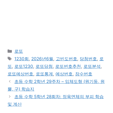
카
로또
테
태
1230회
,
2026년6월
,
고빈도번호
,
당첨번호
,
로
고
그
또
,
로또1230
,
로또당첨
,
로또번호추천
,
로또분석
,
리
로또예상번호
,
로또통계
,
예상번호
,
잠수번호
초등 수학 2학년 29주차 – 입체도형 (원기둥, 원
뿔, 구) 학습지
초등 수학 5학년 28회차: 정육면체의 부피 학습
및 계산