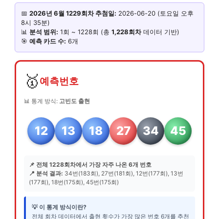
📅
2026년 6월 1229회차 추첨일:
2026-06-20 (토요일 오후
8시 35분)
📊
분석 범위:
1회 ~ 1228회 (총
1,228회차
데이터 기반)
🎯
예측 카드 수:
6개
🥇
예측번호
📊 통계 방식:
고빈도 출현
12
13
18
27
34
45
📌 전체 1228회차에서 가장 자주 나온 6개 번호
📍 분석 결과:
34번(183회), 27번(181회), 12번(177회), 13번
(177회), 18번(175회), 45번(175회)
💡 이 통계 방식이란?
전체 회차 데이터에서 출현 횟수가 가장 많은 번호 6개를 추천