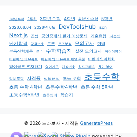
3학년수학
4학년
5학년
4학년 수학
2주차
1학년수학
DevToolsHub
json
2026.06.04
2026년 6월
Next.js
기출유형
곱셈
공인중개사 필기 예상문제
나눗셈
모의고사
단기합격
로또
민법
당첨번호
로또분석
수학학습지
실전 모의고사
부동산학개론
분수
어린이영어
어린이 영어회화
어린이 영어 유튜브
어린이 영어 유튜브 채널 추천
영어공부 혼자하기
영어기초
예상번호
유아 영어
워드프레스
초등수학
자격증
초등 수학
입체도형
정답해설
초등수학4학년
초등 수학 4학년
초등 수학 5학년
초등수학5학년
학습지
초등영어
© 2026 노라보자
• 제작됨
GeneratePress
Wordpress Social Share Plugin
powered by