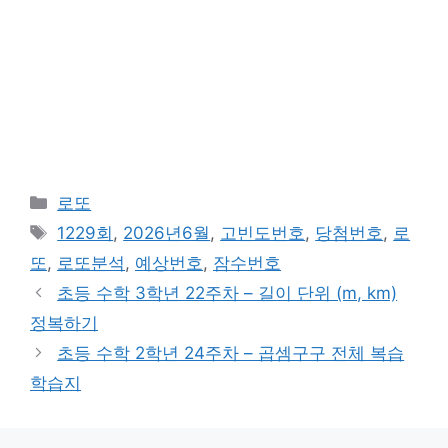
카
로또
테
태
1229회
,
2026년6월
,
고빈도번호
,
당첨번호
,
로
고
그
또
,
로또분석
,
예상번호
,
잠수번호
리
초등 수학 3학년 22주차 – 길이 단위 (m, km)
정복하기
초등 수학 2학년 24주차 – 곱셈구구 전체 복습
학습지