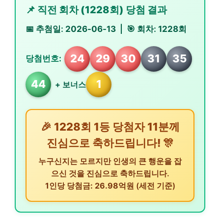
📌 직전 회차 (1228회) 당첨 결과
📅 추첨일:
2026-06-13
| 🎯 회차:
1228회
24
29
30
31
35
당첨번호:
44
1
+ 보너스
🎉 1228회 1등 당첨자 11분께
진심으로 축하드립니다! 🎊
누구신지는 모르지만 인생의 큰 행운을 잡
으신 것을 진심으로 축하드립니다.
1인당 당첨금: 26.98억원
(세전 기준)