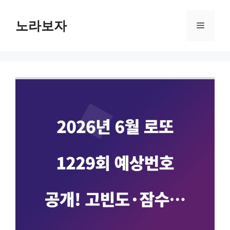
컨
텐
노라보자
메
츠
로
뉴
건
너
뛰
기