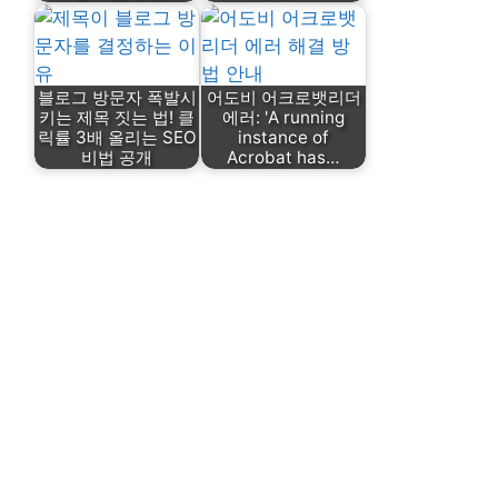
블로그 방문자 폭발시
어도비 어크로뱃리더
키는 제목 짓는 법! 클
에러: 'A running
릭률 3배 올리는 SEO
instance of
비법 공개
Acrobat has…