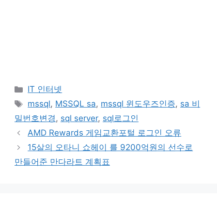
카
IT 인터넷
테
태
mssql
,
MSSQL sa
,
mssql 윈도우즈인증
,
sa 비
고
그
밀번호변경
,
sql server
,
sql로그인
리
AMD Rewards 게임교환포털 로그인 오류
15살의 오타니 쇼헤이 를 9200억원의 선수로
만들어준 만다라트 계획표