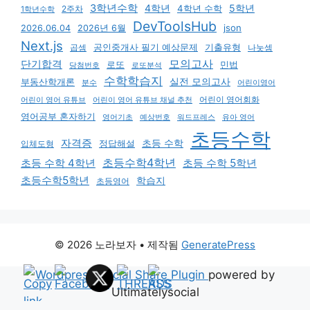
3학년수학
4학년
5학년
4학년 수학
2주차
1학년수학
DevToolsHub
json
2026.06.04
2026년 6월
Next.js
기출유형
곱셈
공인중개사 필기 예상문제
나눗셈
모의고사
단기합격
로또
민법
당첨번호
로또분석
수학학습지
실전 모의고사
부동산학개론
분수
어린이영어
어린이 영어회화
어린이 영어 유튜브
어린이 영어 유튜브 채널 추천
영어공부 혼자하기
영어기초
예상번호
유아 영어
워드프레스
초등수학
자격증
초등 수학
입체도형
정답해설
초등수학4학년
초등 수학 4학년
초등 수학 5학년
초등수학5학년
학습지
초등영어
© 2026 노라보자
• 제작됨
GeneratePress
Wordpress Social Share Plugin
powered by
Ultimatelysocial