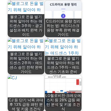
블로그로 돈을 벌기
위해 알아야 하는 애
C드라이브 용량 정리
드센스 3주차 - 광고
하는 법: 하드디스크
설정과 배치 완벽 가
용량 부족 완벽 해결
이드
가이드
블로그로 돈을 벌기
위해 알아야 하는 애
블로그로 돈을 벌기
드센스 2주차 - 애드
위해 알아야 하는 애
센스 승인 전략 완벽
드센스 1주차 - 애드
가이드
센스 기초와 준비
LG헬로비전·크레오에
CJ 등 단기 낙폭 과대
스지 등 28% 급등 패
후 13% 급등 패턴 분
턴 분석 및 키움 조건
석 및 키움 조건식
식