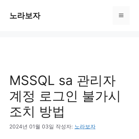
컨
텐
노라보자
메
츠
로
뉴
건
너
뛰
기
MSSQL sa 관리자
계정 로그인 불가시
조치 방법
2024년 01월 03일
작성자:
노라보자