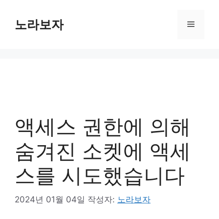
컨
텐
노라보자
메
츠
로
뉴
건
너
뛰
기
액세스 권한에 의해
숨겨진 소켓에 액세
스를 시도했습니다
2024년 01월 04일
작성자:
노라보자