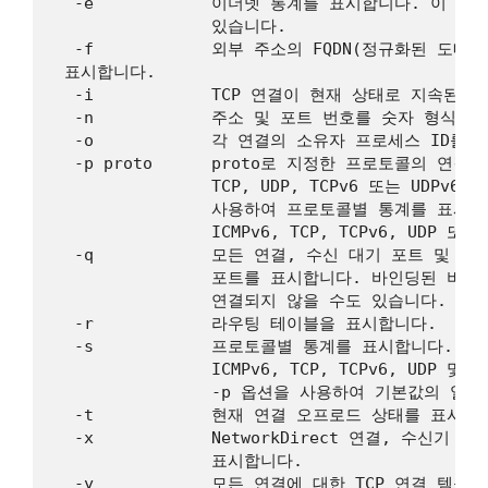
  -e            이더넷 통계를 표시합니다. 이 옵
                있습니다.

  -f            외부 주소의 FQDN(정규화된 도메인
 표시합니다.

  -i            TCP 연결이 현재 상태로 지속된 
  -n            주소 및 포트 번호를 숫자 형식으
  -o            각 연결의 소유자 프로세스 ID를 
  -p proto      proto로 지정한 프로토콜의 연결을
                TCP, UDP, TCPv6 또는 UDPv
                사용하여 프로토콜별 통계를 표시할 경우
                ICMPv6, TCP, TCPv6, UDP 또
  -q            모든 연결, 수신 대기 포트 및 바
                포트를 표시합니다. 바인딩된 비
                연결되지 않을 수도 있습니다.

  -r            라우팅 테이블을 표시합니다.

  -s            프로토콜별 통계를 표시합니다. 기본적
                ICMPv6, TCP, TCPv6, UDP
                -p 옵션을 사용하여 기본값의 
  -t            현재 연결 오프로드 상태를 표시합니
  -x            NetworkDirect 연결, 수신기 
                표시합니다.

  -y            모든 연결에 대한 TCP 연결 템플