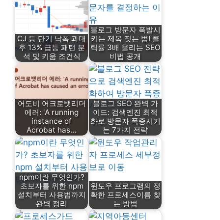
블로그 방문자 폭발시
CJ 등 단기 낙폭 과대
키는 제목 짓는 법! 클
후 13% 급등 패턴 분
릭률 3배 올리는 SEO
석 및 키움 조건식
비법 공개
어도비 어크로뱃리더
블로그 SEO 완벽 가
에러: 'A running
이드: 검색엔진 최적
instance of
화로 방문자 폭증시키
Acrobat has…
는 7가지 전략
npm이란 무엇인가?
초보자를 위한 npm
윈도우 프로그램의 정
설치부터 사용법까지
확한 프로세스이름 찾
완벽 정리
는 방법