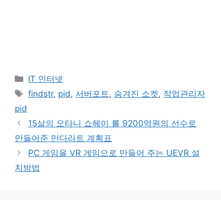
카
IT 인터넷
테
태
findstr
,
pid
,
서버포트
,
숨겨진 소켓
,
작업관리자
고
그
pid
리
15살의 오타니 쇼헤이 를 9200억원의 선수로
만들어준 만다라트 계획표
PC 게임을 VR 게임으로 만들어 주는 UEVR 설
치방법