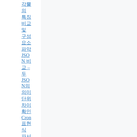
각뿔
의
특징
비교
및
구성
요소
파악
JSO
N 비
교 –
두
JSO
N의
의미
단위
차이
확인
Cron
표현
식
파서