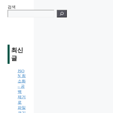
검색
최신
글
JSO
N 최
소화
– 공
백
제거
로
파일
크기