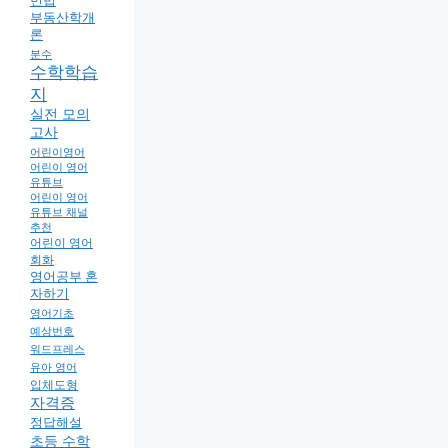
민법
부동산학개
론
분수
수학학습
지
실전 모의
고사
어린이영어
어린이 영어
유튜브
어린이 영어
유튜브 채널
추천
어린이 영어
회화
영어공부 혼
자하기
영어기초
예상번호
워드프레스
유아 영어
입체도형
자격증
정답해설
초등 수학