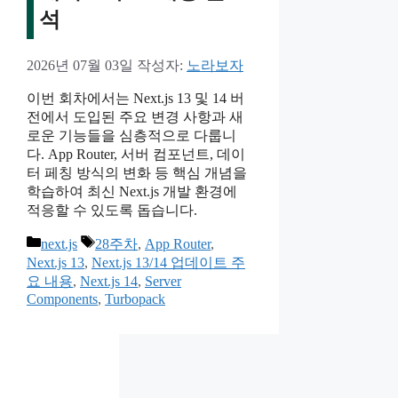
석
2026년 07월 03일
작성자:
노라보자
이번 회차에서는 Next.js 13 및 14 버
전에서 도입된 주요 변경 사항과 새
로운 기능들을 심층적으로 다룹니
다. App Router, 서버 컴포넌트, 데이
터 페칭 방식의 변화 등 핵심 개념을
학습하여 최신 Next.js 개발 환경에
적응할 수 있도록 돕습니다.
카
태
next.js
28주차
,
App Router
,
테
그
Next.js 13
,
Next.js 13/14 업데이트 주
고
요 내용
,
Next.js 14
,
Server
리
Components
,
Turbopack