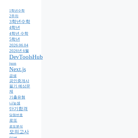
1학년수학
2주차
3학년수학
4학년
4학년 수학
5학년
2026.06.04
2026년 6월
DevToolsHub
json
Next.js
곱셈
공인중개사
필기 예상문
제
기출유형
나눗셈
단기합격
당첨번호
로또
로또분석
모의고사