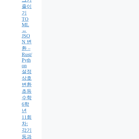
줄이
기
TO
ML
↔
JSO
N 변
환 –
Rust/
Pyth
on
설정
상호
변환
초등
수학
6학
년
11회
차:
각기
둥과