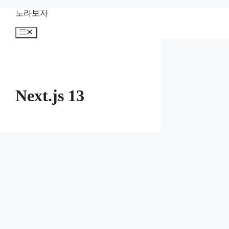
컨
노라보자
텐
메
츠
뉴
로
건
너
뛰
기
Next.js 13