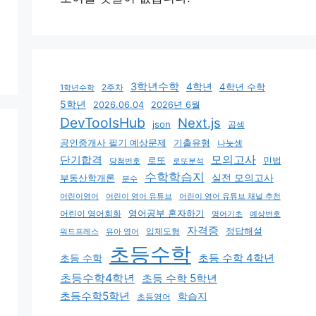
3학년수학
4학년
4학년 수학
2주차
1학년수학
5학년
2026.06.04
2026년 6월
DevToolsHub
Next.js
json
곱셈
기출유형
공인중개사 필기 예상문제
나눗셈
모의고사
단기합격
로또
민법
당첨번호
로또분석
수학학습지
실전 모의고사
부동산학개론
분수
어린이영어
어린이 영어 유튜브
어린이 영어 유튜브 채널 추천
어린이 영어회화
영어공부 혼자하기
영어기초
예상번호
자격증
입체도형
정답해설
유아 영어
워드프레스
초등수학
초등 수학 4학년
초등 수학
초등수학4학년
초등 수학 5학년
초등수학5학년
학습지
초등영어