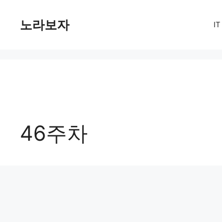
컨
텐
노라보자
I
츠
로
건
너
뛰
기
46주차