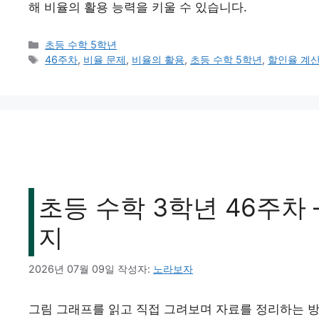
해 비율의 활용 능력을 키울 수 있습니다.
카
초등 수학 5학년
테
태
46주차
,
비율 문제
,
비율의 활용
,
초등 수학 5학년
,
할인율 계
고
그
리
초등 수학 3학년 46주차
지
2026년 07월 09일
작성자:
노라보자
그림 그래프를 읽고 직접 그려보며 자료를 정리하는 방