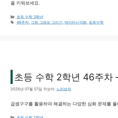
을 키워보세요.
카
초등 수학 3학년
테
태
46주차
,
그림 그래프 그리기
,
데이터시각화
,
초등수학
고
그
리
초등 수학 2학년 46주차 
2026년 07월 07일
작성자:
노라보자
곱셈구구를 활용하여 해결하는 다양한 심화 문제를 풀
카
초등 수학 2학년