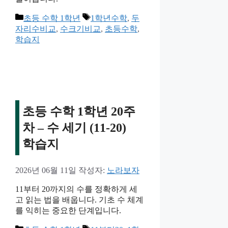
카
태
초등 수학 1학년
1학년수학
,
두
테
그
자리수비교
,
수크기비교
,
초등수학
,
고
학습지
리
초등 수학 1학년 20주
차 – 수 세기 (11-20)
학습지
2026년 06월 11일
작성자:
노라보자
11부터 20까지의 수를 정확하게 세
고 읽는 법을 배웁니다. 기초 수 체계
를 익히는 중요한 단계입니다.