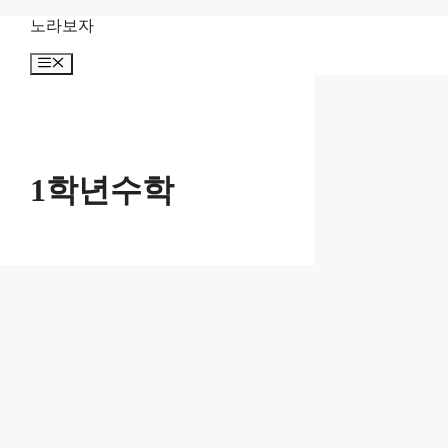
컨
노라보자
텐
메
츠
뉴
로
건
너
뛰
기
1학년수학