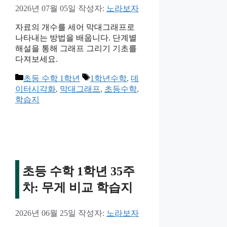
2026년 07월 05일
작성자:
노라보자
자료의 개수를 세어 막대그래프로
나타내는 방법을 배웁니다. 단계별
해설을 통해 그래프 그리기 기초를
다져보세요.
카
태
초등 수학 1학년
1학년수학
,
데
테
그
이터시각화
,
막대그래프
,
초등수학
,
고
학습지
리
초등 수학 1학년 35주
차: 무게 비교 학습지
2026년 06월 25일
작성자:
노라보자