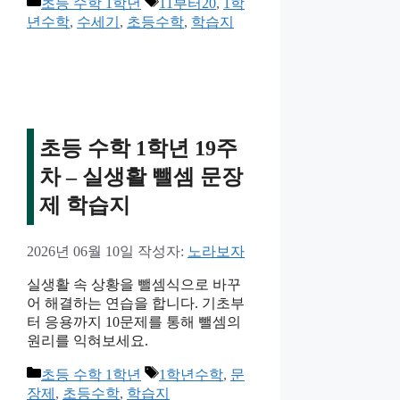
카
태
초등 수학 1학년
11부터20
,
1학
테
그
년수학
,
수세기
,
초등수학
,
학습지
고
리
초등 수학 1학년 19주
차 – 실생활 뺄셈 문장
제 학습지
2026년 06월 10일
작성자:
노라보자
실생활 속 상황을 뺄셈식으로 바꾸
어 해결하는 연습을 합니다. 기초부
터 응용까지 10문제를 통해 뺄셈의
원리를 익혀보세요.
카
태
초등 수학 1학년
1학년수학
,
문
테
그
장제
,
초등수학
,
학습지