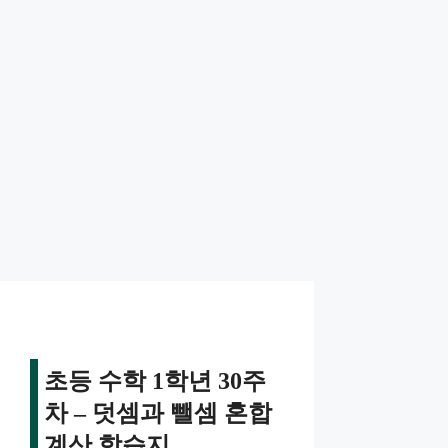
초등 수학 1학년 30주
차 – 덧셈과 뺄셈 혼합
계산 학습지