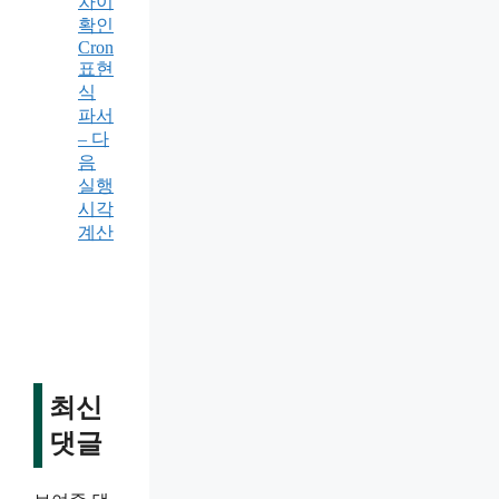
차이
확인
Cron
표현
식
파서
– 다
음
실행
시각
계산
최신
댓글