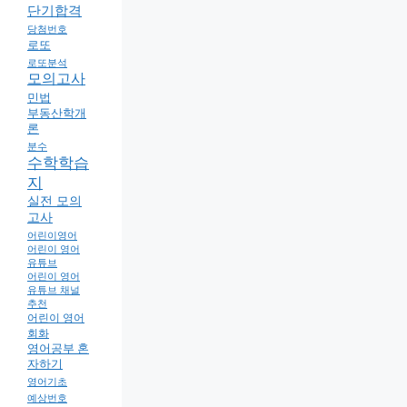
단기합격
당첨번호
로또
로또분석
모의고사
민법
부동산학개
론
분수
수학학습
지
실전 모의
고사
어린이영어
어린이 영어
유튜브
어린이 영어
유튜브 채널
추천
어린이 영어
회화
영어공부 혼
자하기
영어기초
예상번호