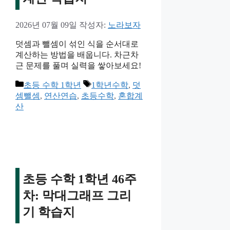
2026년 07월 09일
작성자:
노라보자
덧셈과 뺄셈이 섞인 식을 순서대로
계산하는 방법을 배웁니다. 차근차
근 문제를 풀며 실력을 쌓아보세요!
카
태
초등 수학 1학년
1학년수학
,
덧
테
그
셈뺄셈
,
연산연습
,
초등수학
,
혼합계
고
산
리
초등 수학 1학년 46주
차: 막대그래프 그리
기 학습지