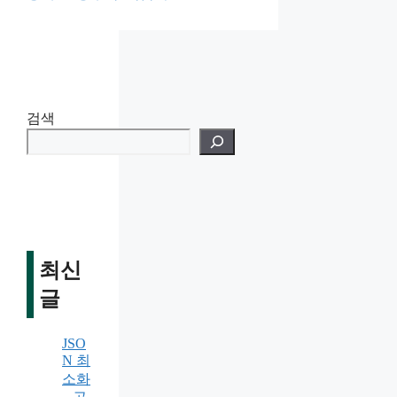
고
리
검색
최신
글
JSO
N 최
소화