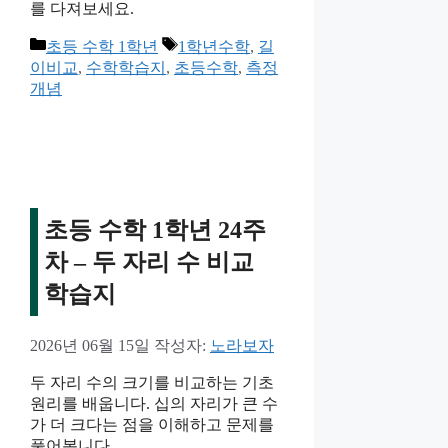
를 다져보세요.
카
태
초등 수학 1학년
1학년수학
,
길
테
그
이비교
,
수학학습지
,
초등수학
,
측정
고
개념
리
초등 수학 1학년 24주
차 – 두 자리 수 비교
학습지
2026년 06월 15일
작성자:
노라보자
두 자리 수의 크기를 비교하는 기초
원리를 배웁니다. 십의 자리가 큰 수
가 더 크다는 점을 이해하고 문제를
풀어봅니다.