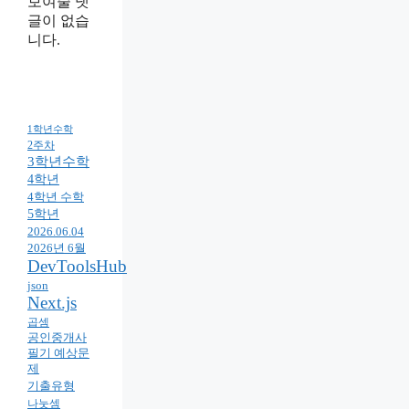
보여줄 댓
글이 없습
니다.
1학년수학
2주차
3학년수학
4학년
4학년 수학
5학년
2026.06.04
2026년 6월
DevToolsHub
json
Next.js
곱셈
공인중개사
필기 예상문
제
기출유형
나눗셈