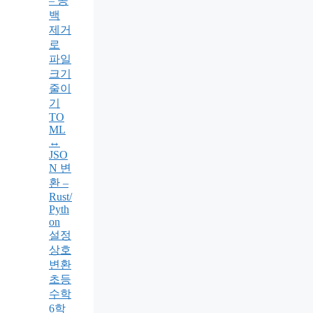
– 공
백
제거
로
파일
크기
줄이
기
TO
ML
↔
JSO
N 변
환 –
Rust/
Pyth
on
설정
상호
변환
초등
수학
6학