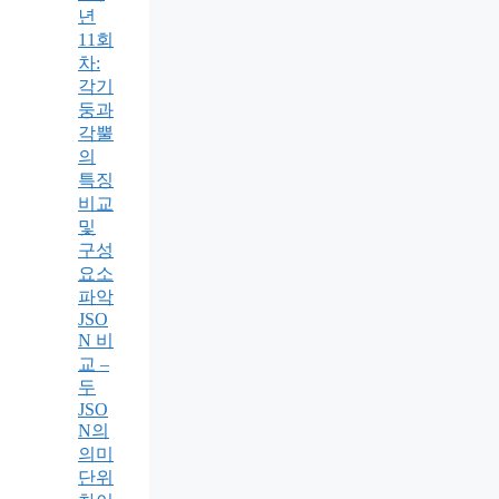
년
11회
차:
각기
둥과
각뿔
의
특징
비교
및
구성
요소
파악
JSO
N 비
교 –
두
JSO
N의
의미
단위