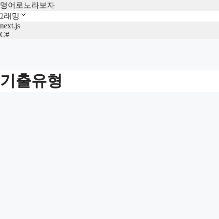
영어로노라보자
그래밍
next.js
C#
기출유형