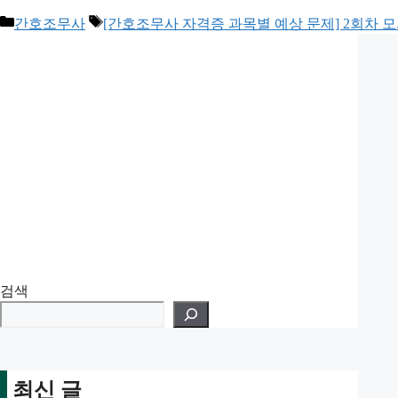
카
태
간호조무사
[간호조무사 자격증 과목별 예상 문제] 2회차 
테
그
고
리
검색
최신 글