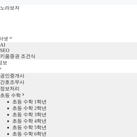
컨
노라보자
텐
츠
로
건
인터넷
너
AI
뛰
SEO
기
키움증권 조건식
정보
공인중개사
간호조무사
정보처리
초등 수학
초등 수학 1학년
초등 수학 2학년
초등 수학 3학년
초등 수학 4학년
초등 수학 5학년
초등 수학 6학년