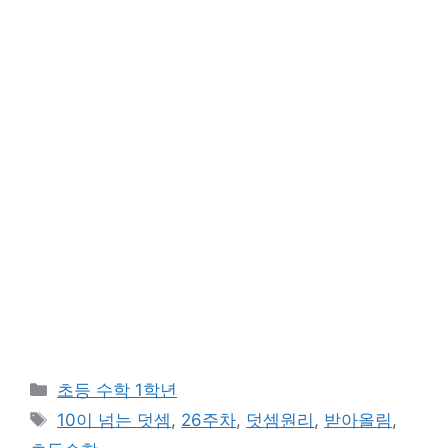
카
초등 수학 1학년
테
태
10이 넘는 덧셈
,
26주차
,
덧셈원리
,
받아올림
,
고
그