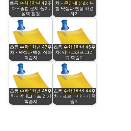
초등 수학 1학년 49주
차 - 문장제 심화: 복
차 - 종합 문제 풀이:
합 덧셈과 뺄셈 해결
실력 점검
하기
초등 수학 1학년 47주
초등 수학 1학년 46주
차 - 덧셈과 뺄셈 심화
차: 막대그래프 그리
학습지
기 학습지
초등 수학 1학년 45주
초등 수학 1학년 44주
차 - 막대그래프 읽기
차 - 표로 나타내기 학
학습지
습지