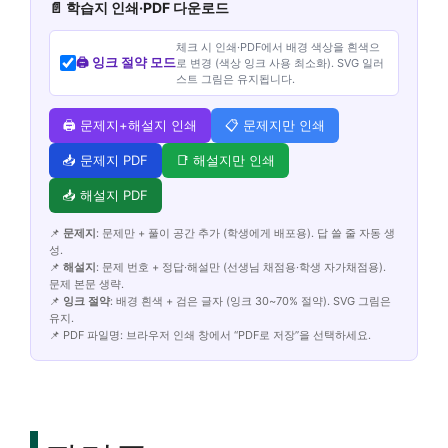
📄 학습지 인쇄·PDF 다운로드
체크 시 인쇄·PDF에서 배경 색상을 흰색으
🖨️ 잉크 절약 모드
로 변경 (색상 잉크 사용 최소화). SVG 일러
스트 그림은 유지됩니다.
🖨️ 문제지+해설지 인쇄
📋 문제지만 인쇄
📥 문제지 PDF
📑 해설지만 인쇄
📥 해설지 PDF
📌
문제지
: 문제만 + 풀이 공간 추가 (학생에게 배포용). 답 쓸 줄 자동 생
성.
📌
해설지
: 문제 번호 + 정답·해설만 (선생님 채점용·학생 자가채점용).
문제 본문 생략.
📌
잉크 절약
: 배경 흰색 + 검은 글자 (잉크 30~70% 절약). SVG 그림은
유지.
📌 PDF 파일명: 브라우저 인쇄 창에서 “PDF로 저장”을 선택하세요.