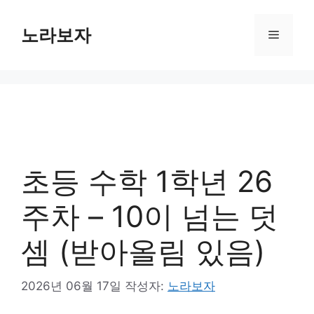
컨
텐
노라보자
메
츠
로
뉴
건
너
뛰
기
초등 수학 1학년 26
주차 – 10이 넘는 덧
셈 (받아올림 있음)
2026년 06월 17일
작성자:
노라보자