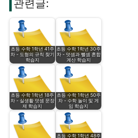
관련글:
초등 수학 1학년 41주
초등 수학 1학년 30주
차 - 도형의 규칙 찾기
차 - 덧셈과 뺄셈 혼합
학습지
계산 학습지
초등 수학 1학년 18주
초등 수학 1학년 50주
차 - 실생활 덧셈 문장
차 - 수학 놀이 및 게
제 학습지
임 학습지
초등 수학 1학년 48주