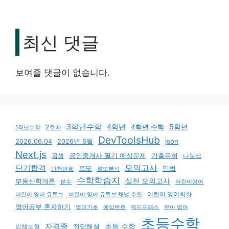
최신 댓글
보여줄 댓글이 없습니다.
3학년수학
4학년
5학년
4학년 수학
2주차
1학년수학
DevToolsHub
json
2026.06.04
2026년 6월
Next.js
기출유형
곱셈
공인중개사 필기 예상문제
나눗셈
모의고사
단기합격
로또
민법
당첨번호
로또분석
수학학습지
실전 모의고사
부동산학개론
분수
어린이영어
어린이 영어회화
어린이 영어 유튜브
어린이 영어 유튜브 채널 추천
영어공부 혼자하기
영어기초
예상번호
유아 영어
워드프레스
초등수학
자격증
초등 수학
입체도형
정답해설