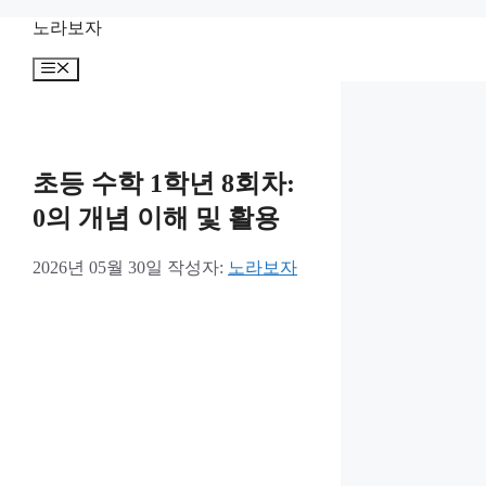
컨
노라보자
텐
메
츠
뉴
로
건
너
뛰
초등 수학 1학년 8회차:
기
0의 개념 이해 및 활용
2026년 05월 30일
작성자:
노라보자