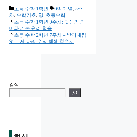
카
태
초등 수학 1학년
0의 개념
,
8주
테
그
차
,
수학기초
,
영
,
초등수학
고
초등 수학 1학년 9주차: 덧셈의 의
리
미와 기본 원리 학습
초등 수학 2학년 7주차 – 받아내림
없는 세 자리 수의 뺄셈 학습지
검색
최신