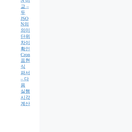
N 비
교 –
두
JSO
N의
의미
단위
차이
확인
Cron
표현
식
파서
– 다
음
실행
시각
계산