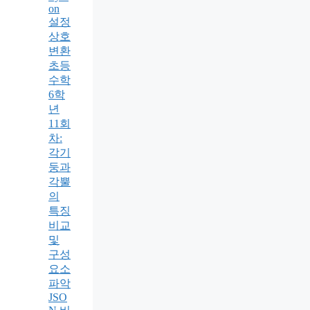
on
설정
상호
변환
초등
수학
6학
년
11회
차:
각기
둥과
각뿔
의
특징
비교
및
구성
요소
파악
JSO