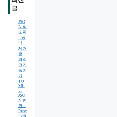
글
JSO
N 최
소화
– 공
백
제거
로
파일
크기
줄이
기
TO
ML
↔
JSO
N 변
환 –
Rust/
Pyth