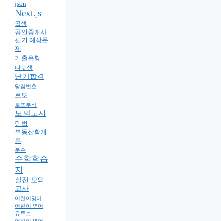
json
Next.js
곱셈
공인중개사
필기 예상문
제
기출유형
나눗셈
단기합격
당첨번호
로또
로또분석
모의고사
민법
부동산학개
론
분수
수학학습
지
실전 모의
고사
어린이영어
어린이 영어
유튜브
어린이 영어