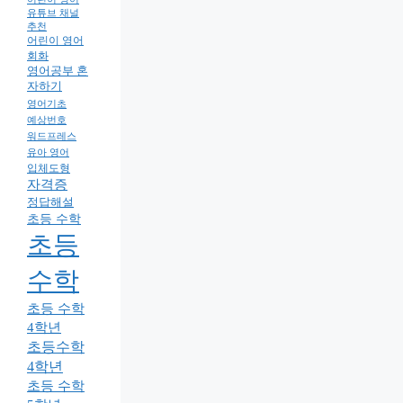
유튜브 채널
추천
어린이 영어
회화
영어공부 혼
자하기
영어기초
예상번호
워드프레스
유아 영어
입체도형
자격증
정답해설
초등 수학
초등
수학
초등 수학
4학년
초등수학
4학년
초등 수학