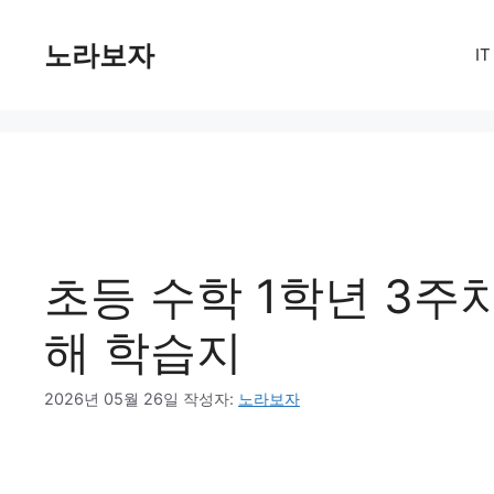
컨
텐
노라보자
I
츠
로
건
너
뛰
기
초등 수학 1학년 3주차
해 학습지
2026년 05월 26일
작성자:
노라보자