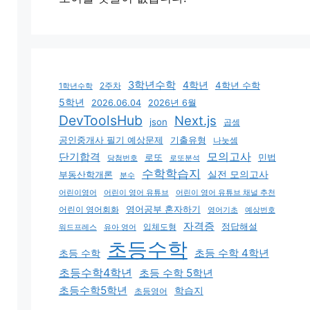
3학년수학
4학년
4학년 수학
2주차
1학년수학
5학년
2026.06.04
2026년 6월
DevToolsHub
Next.js
json
곱셈
기출유형
공인중개사 필기 예상문제
나눗셈
모의고사
단기합격
로또
민법
당첨번호
로또분석
수학학습지
실전 모의고사
부동산학개론
분수
어린이영어
어린이 영어 유튜브
어린이 영어 유튜브 채널 추천
어린이 영어회화
영어공부 혼자하기
영어기초
예상번호
자격증
입체도형
정답해설
유아 영어
워드프레스
초등수학
초등 수학 4학년
초등 수학
초등수학4학년
초등 수학 5학년
초등수학5학년
학습지
초등영어