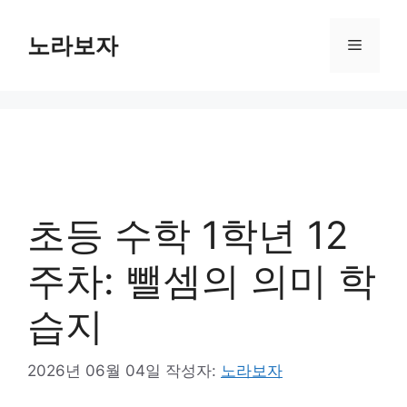
컨
텐
노라보자
메
츠
로
뉴
건
너
뛰
기
초등 수학 1학년 12
주차: 뺄셈의 의미 학
습지
2026년 06월 04일
작성자:
노라보자