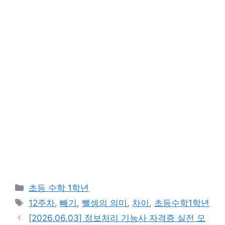
카
초등 수학 1학년
테
태
12주차
,
빼기
,
뺄셈의 의미
,
차이
,
초등수학1학년
고
그
[2026.06.03] 정보처리 기능사 자격증 실전 모
리