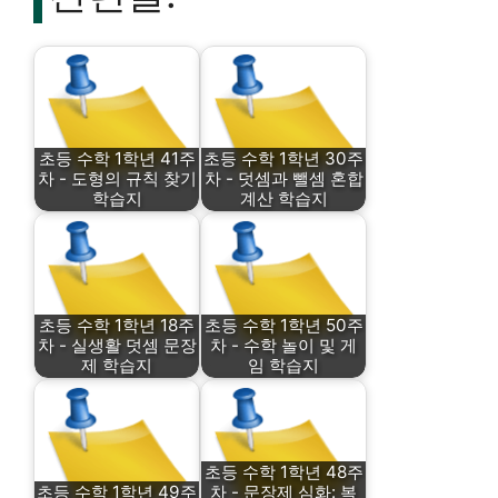
초등 수학 1학년 41주
초등 수학 1학년 30주
차 - 도형의 규칙 찾기
차 - 덧셈과 뺄셈 혼합
학습지
계산 학습지
초등 수학 1학년 18주
초등 수학 1학년 50주
차 - 실생활 덧셈 문장
차 - 수학 놀이 및 게
제 학습지
임 학습지
초등 수학 1학년 48주
초등 수학 1학년 49주
차 - 문장제 심화: 복