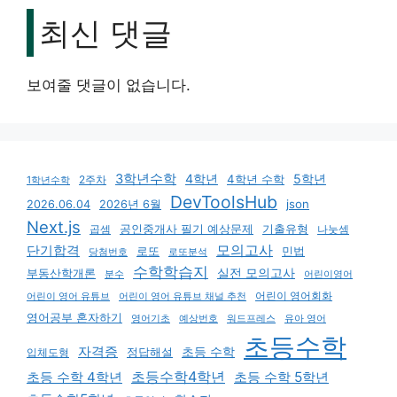
최신 댓글
보여줄 댓글이 없습니다.
3학년수학
4학년
5학년
4학년 수학
2주차
1학년수학
DevToolsHub
json
2026.06.04
2026년 6월
Next.js
기출유형
곱셈
공인중개사 필기 예상문제
나눗셈
모의고사
단기합격
로또
민법
당첨번호
로또분석
수학학습지
실전 모의고사
부동산학개론
분수
어린이영어
어린이 영어회화
어린이 영어 유튜브
어린이 영어 유튜브 채널 추천
영어공부 혼자하기
영어기초
예상번호
유아 영어
워드프레스
초등수학
자격증
초등 수학
입체도형
정답해설
초등수학4학년
초등 수학 4학년
초등 수학 5학년