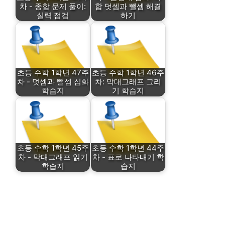
차 - 종합 문제 풀이:
합 덧셈과 뺄셈 해결
실력 점검
하기
초등 수학 1학년 47주
초등 수학 1학년 46주
차 - 덧셈과 뺄셈 심화
차: 막대그래프 그리
학습지
기 학습지
초등 수학 1학년 45주
초등 수학 1학년 44주
차 - 막대그래프 읽기
차 - 표로 나타내기 학
학습지
습지