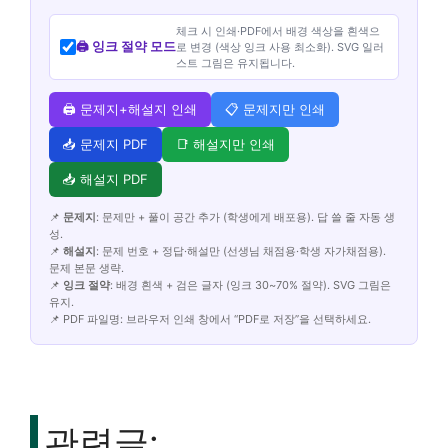
체크 시 인쇄·PDF에서 배경 색상을 흰색으
🖨️ 잉크 절약 모드
로 변경 (색상 잉크 사용 최소화). SVG 일러
스트 그림은 유지됩니다.
🖨️ 문제지+해설지 인쇄
📋 문제지만 인쇄
📥 문제지 PDF
📑 해설지만 인쇄
📥 해설지 PDF
📌
문제지
: 문제만 + 풀이 공간 추가 (학생에게 배포용). 답 쓸 줄 자동 생
성.
📌
해설지
: 문제 번호 + 정답·해설만 (선생님 채점용·학생 자가채점용).
문제 본문 생략.
📌
잉크 절약
: 배경 흰색 + 검은 글자 (잉크 30~70% 절약). SVG 그림은
유지.
📌 PDF 파일명: 브라우저 인쇄 창에서 “PDF로 저장”을 선택하세요.
관련글: