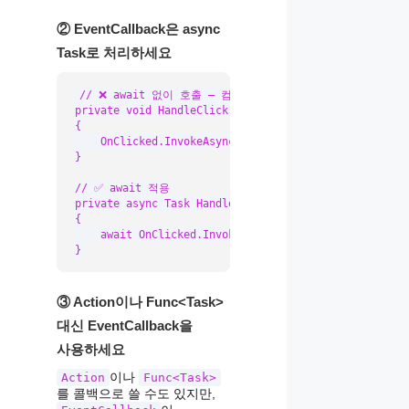
② EventCallback은 async
Task로 처리하세요
// ❌ await 없이 호출 — 컴파일러 경고 발생

private void HandleClick()

{

    OnClicked.InvokeAsync();  // Task를 버림

}

// ✅ await 적용

private async Task HandleClick()

{

    await OnClicked.InvokeAsync();

}
③ Action이나 Func<Task>
대신 EventCallback을
사용하세요
이나
Action
Func<Task>
를 콜백으로 쓸 수도 있지만,