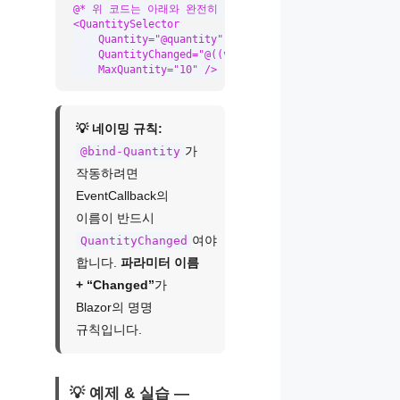
@* 위 코드는 아래와 완전히 동일합니다 *@

<QuantitySelector

    Quantity="@quantity"

    QuantityChanged="@((val) => quantity = val)"

    MaxQuantity="10" />
💡 네이밍 규칙:
가
@bind-Quantity
작동하려면
EventCallback의
이름이 반드시
여야
QuantityChanged
합니다.
파라미터 이름
+ “Changed”
가
Blazor의 명명
규칙입니다.
💡 예제 & 실습 —