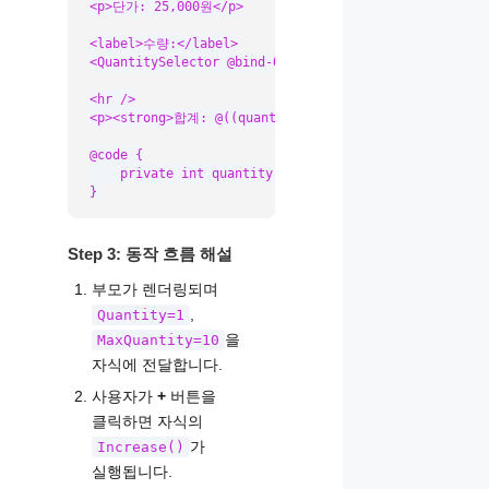
<p>단가: 25,000원</p>

<label>수량:</label>

<QuantitySelector @bind-Quantity="quantity" MaxQuanti
<hr />

<p><strong>합계: @((quantity * 25000).ToString("N0"))
@code {

    private int quantity = 1;

}
Step 3: 동작 흐름 해설
부모가 렌더링되며
,
Quantity=1
을
MaxQuantity=10
자식에 전달합니다.
사용자가
+
버튼을
클릭하면 자식의
가
Increase()
실행됩니다.