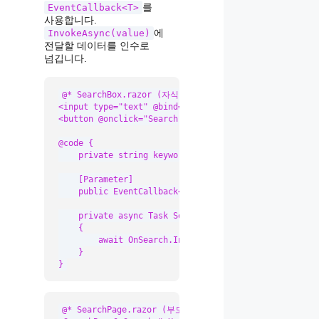
를
EventCallback<T>
사용합니다.
에
InvokeAsync(value)
전달할 데이터를 인수로
넘깁니다.
@* SearchBox.razor (자식 컴포넌트) *@

<input type="text" @bind="keyword" placeholder="검색
<button @onclick="Search">검색</button>

@code {

    private string keyword = string.Empty;

    [Parameter]

    public EventCallback<string> OnSearch { get; set;
    private async Task Search()

    {

        await OnSearch.InvokeAsync(keyword);

    }

}
@* SearchPage.razor (부모 컴포넌트) *@
