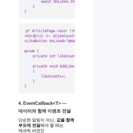
        await OnLiked.InvokeAsync();

    }

}
@* ArticlePage.razor (부모 컴포넌트) *@

<h3>좋아요 수: @likeCount</h3>

<LikeButton OnLiked="@AddLike" />

@code {

    private int likeCount = 0;

    private void AddLike()

    {

        likeCount++;

    }

}
4. EventCallback<T> —
데이터와 함께 이벤트 전달
단순한 알림이 아닌,
값을 함께
부모에 전달
해야 할 때는
제네릭 버전인