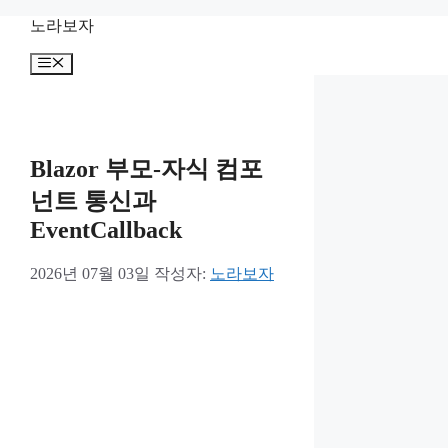
컨
노라보자
텐
메
츠
뉴
로
건
너
뛰
Blazor 부모-자식 컴포
기
넌트 통신과
EventCallback
2026년 07월 03일
작성자:
노라보자