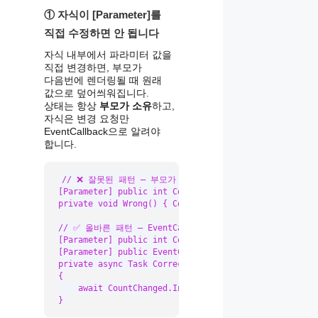
① 자식이 [Parameter]를
직접 수정하면 안 됩니다
자식 내부에서 파라미터 값을
직접 변경하면, 부모가
다음번에 렌더링될 때 원래
값으로 덮어씌워집니다.
상태는 항상
부모가 소유
하고,
자식은 변경 요청만
EventCallback으로 알려야
합니다.
// ❌ 잘못된 패턴 — 부모가 모르는 상태 변경

[Parameter] public int Count { get; set; }

private void Wrong() { Count++; }  // 다음 렌더링 
// ✅ 올바른 패턴 — EventCallback으로 부모에 위임

[Parameter] public int Count { get; set; }

[Parameter] public EventCallback<int> CountChanged { 
private async Task Correct()

{

    await CountChanged.InvokeAsync(Count + 1);

}