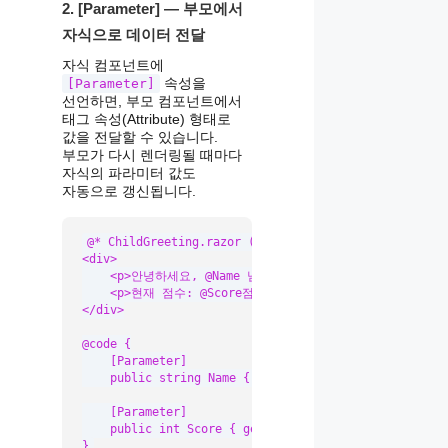
2. [Parameter] — 부모에서
자식으로 데이터 전달
자식 컴포넌트에
속성을
[Parameter]
선언하면, 부모 컴포넌트에서
태그 속성(Attribute) 형태로
값을 전달할 수 있습니다.
부모가 다시 렌더링될 때마다
자식의 파라미터 값도
자동으로 갱신됩니다.
@* ChildGreeting.razor (자식 컴포넌트) *@

<div>

    <p>안녕하세요, @Name 님!</p>

    <p>현재 점수: @Score점</p>

</div>

@code {

    [Parameter]

    public string Name { get; set; } = string.Empty;

    [Parameter]

    public int Score { get; set; }

}