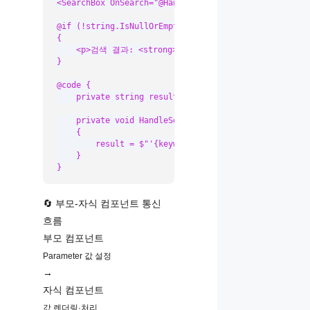
<SearchBox OnSearch="@HandleSearch" />

@if (!string.IsNullOrEmpty(result))

{

    <p>검색 결과: <strong>@result</strong></p>

}

@code {

    private string result = string.Empty;

    private void HandleSearch(string keyword)

    {

        result = $"'{keyword}'에 대한 결과를 표시합니다.
    }

}
🔄 부모-자식 컴포넌트 통신
흐름
부모 컴포넌트
Parameter 값 설정
→
자식 컴포넌트
값 렌더링·처리