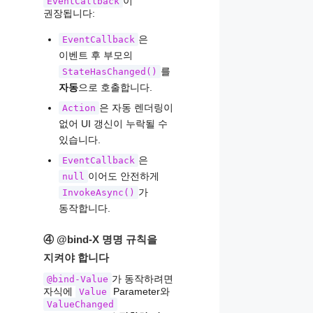
이
EventCallback
권장됩니다:
은
EventCallback
이벤트 후 부모의
를
StateHasChanged()
자동
으로 호출합니다.
은 자동 렌더링이
Action
없어 UI 갱신이 누락될 수
있습니다.
은
EventCallback
이어도 안전하게
null
가
InvokeAsync()
동작합니다.
④ @bind-X 명명 규칙을
지켜야 합니다
가 동작하려면
@bind-Value
자식에
Parameter와
Value
ValueChanged