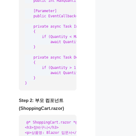
    public int MaxQuantity { get; set; } = 99;

    [Parameter]

    public EventCallback<int> QuantityChanged { get; 
    private async Task Increase()

    {

        if (Quantity < MaxQuantity)

            await QuantityChanged.InvokeAsync(Quantit
    }

    private async Task Decrease()

    {

        if (Quantity > 1)

            await QuantityChanged.InvokeAsync(Quantit
    }

}
Step 2: 부모 컴포넌트
(ShoppingCart.razor)
@* ShoppingCart.razor *@

<h3>장바구니</h3>

<p>상품명: Blazor 입문서</p>
