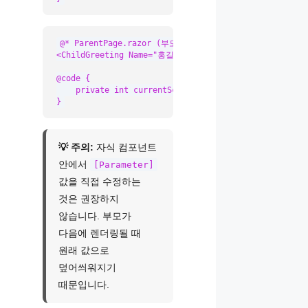
@* ParentPage.razor (부모 컴포넌트) *@

<ChildGreeting Name="홍길동" Score="@currentScore" />

@code {

    private int currentScore = 95;

}
💡 주의:
자식 컴포넌트
안에서
[Parameter]
값을 직접 수정하는
것은 권장하지
않습니다. 부모가
다음에 렌더링될 때
원래 값으로
덮어씌워지기
때문입니다.