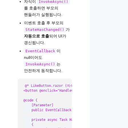
자식이
InvokeAsync()
를 호출하면 부모의
핸들러가 실행됩니다.
이벤트 호출 후 부모의
가
StateHasChanged()
자동으로 호출
되어 UI가
갱신됩니다.
이
EventCallback
null이어도
는
InvokeAsync()
안전하게 동작합니다.
@* LikeButton.razor (자식 컴포넌트) *@

<button @onclick="HandleClick">❤️ 좋아요</button>

@code {

    [Parameter]

    public EventCallback OnLiked { get; set; }

    private async Task HandleClick()

    {
