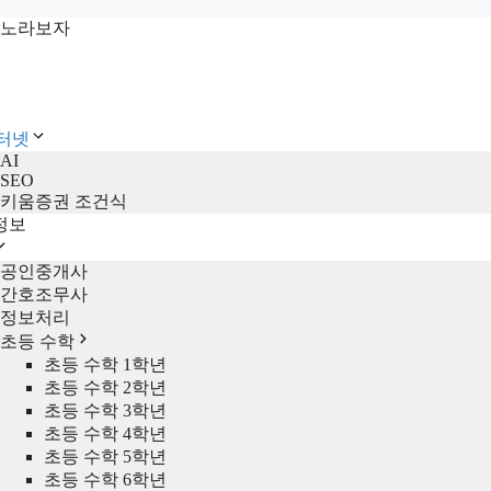
컨
노라보자
텐
츠
로
건
인터넷
너
AI
뛰
SEO
기
키움증권 조건식
정보
공인중개사
간호조무사
정보처리
초등 수학
초등 수학 1학년
초등 수학 2학년
초등 수학 3학년
초등 수학 4학년
초등 수학 5학년
초등 수학 6학년