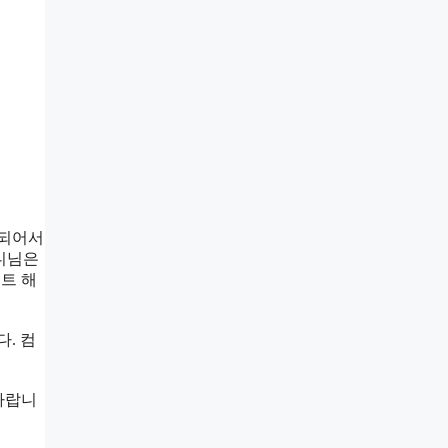
 되어서
마니님은
트 해
. 컴
바랍니