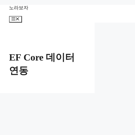
컨
노라보자
텐
메
츠
뉴
로
건
너
뛰
기
EF Core 데이터
연동