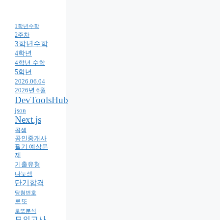
1학년수학
2주차
3학년수학
4학년
4학년 수학
5학년
2026.06.04
2026년 6월
DevToolsHub
json
Next.js
곱셈
공인중개사
필기 예상문
제
기출유형
나눗셈
단기합격
당첨번호
로또
로또분석
모의고사