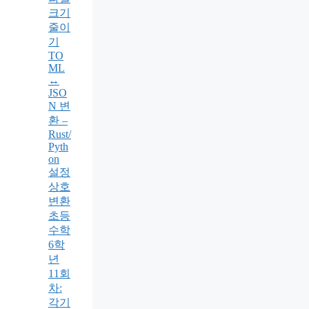
크기
줄이
기
TO
ML
↔
JSO
N 변
환 –
Rust/
Pyth
on
설정
상호
변환
초등
수학
6학
년
11회
차:
각기