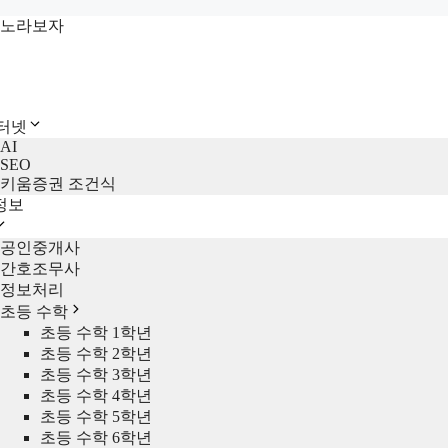
컨
노라보자
텐
츠
로
건
인터넷
너
AI
뛰
SEO
기
키움증권 조건식
정보
공인중개사
간호조무사
정보처리
초등 수학
초등 수학 1학년
초등 수학 2학년
초등 수학 3학년
초등 수학 4학년
초등 수학 5학년
초등 수학 6학년